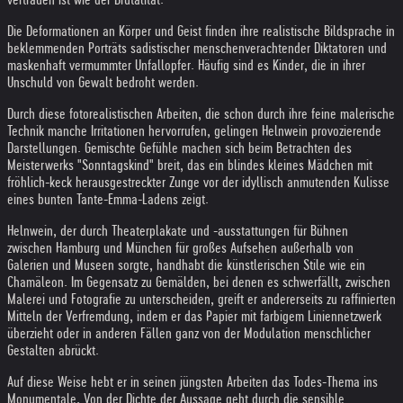
Die Deformationen an Körper und Geist finden ihre realistische Bildsprache in
beklemmenden Porträts sadistischer menschenverachtender Diktatoren und
maskenhaft vermummter Unfallopfer. Häufig sind es Kinder, die in ihrer
Unschuld von Gewalt bedroht werden.
Durch diese fotorealistischen Arbeiten, die schon durch ihre feine malerische
Technik manche Irritationen hervorrufen, gelingen Helnwein provozierende
Darstellungen. Gemischte Gefühle machen sich beim Betrachten des
Meisterwerks "Sonntagskind" breit, das ein blindes kleines Mädchen mit
fröhlich-keck herausgestreckter Zunge vor der idyllisch anmutenden Kulisse
eines bunten Tante-Emma-Ladens zeigt.
Helnwein, der durch Theaterplakate und -ausstattungen für Bühnen
zwischen Hamburg und München für großes Aufsehen außerhalb von
Galerien und Museen sorgte, handhabt die künstlerischen Stile wie ein
Chamäleon. Im Gegensatz zu Gemälden, bei denen es schwerfällt, zwischen
Malerei und Fotografie zu unterscheiden, greift er andererseits zu raffinierten
Mitteln der Verfremdung, indem er das Papier mit farbigem Liniennetzwerk
überzieht oder in anderen Fällen ganz von der Modulation menschlicher
Gestalten abrückt.
Auf diese Weise hebt er in seinen jüngsten Arbeiten das Todes-Thema ins
Monumentale. Von der Dichte der Aussage geht durch die sensible