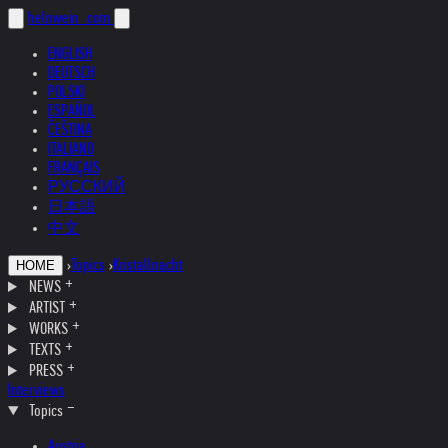
helnwein
.com
ENGLISH
DEUTSCH
POLSKI
ESPAÑOL
ČEŠTINA
ITALIANO
FRANÇAIS
РУССКИЙ
日本語
中文
›
Topics
›
Kristallnacht
HOME
NEWS
ARTIST
WORKS
TEXTS
PRESS
Interviews
Topics
Austria