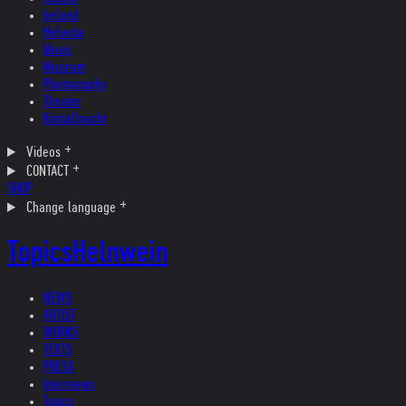
Ireland
Helvetia
Music
Museum
Photography
Theater
Kristallnacht
Videos
CONTACT
SHOP
Change language
Topics
Helnwein
NEWS
ARTIST
WORKS
TEXTS
PRESS
Interviews
Topics