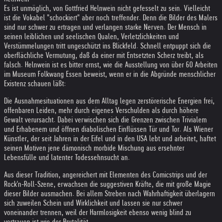
Es ist unmöglich, von Gottfried Helnwein nicht gefesselt zu sein. Vielleicht
ist die Vokabel "schockiert" aber noch treffender. Denn die Bilder des Malers
sind nur schwer zu ertragen und verlangen starke Nerven. Der Mensch in
seinen leiblichen und seelischen Qualen, Verletzlichkeiten und
Verstümmelungen tritt ungeschützt ins Blickfeld. Schnell entpuppt sich die
oberflächliche Vermutung, daß da einer mit Entsetzten Scherz treibt, als
falsch. Helnwein ist es bitter ernst, wie die Ausstellung von über 60 Arbeiten
im Museum Folkwang Essen beweist, wenn er in die Abgründe menschlicher
Existenz schauen läßt:
Die Ausnahmesituationen aus dem Alltag legen zerstörerische Energien frei,
offenbaren Leiden, mehr durch eigenes Verschulden als durch höhere
Gewalt verursacht. Dabei verwischen sich die Grenzen zwischen Trivialem
und Erhabenem und öffnen diabolischen Einflüssen Tür und Tor. Als Wiener
Künstler, der seit Jahren in der Eifel und in den USA lebt und arbeitet, haftet
seinen Motiven jene dämonisch morbide Mischung aus ersehnter
Lebensfülle und latenter Todessehnsucht an.
Aus dieser Tradition, angereichert mit Elementen des Comicstrips und der
Rock'n-Roll-Szene, erwachsen die suggestiven Kräfte, die mit große Magie
dieser Bilder ausmachen. Bei allem Streben nach Wahrhaftigkeit überlagern
sich zuweilen Schein und Wirklichkeit und lassen sie nur schwer
voneinander trennen, weil der Harmlosigkeit ebenso wenig blind zu
vertrauen ist wie der Brutalität.