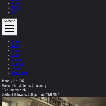
Videos
KONTAKT
SHOP
Sprache
Österreich
Irland
Helvetia
Musik
Museum
Fotografie
Theater
Kristallnacht
January 1st, 1987
Musée d’Art Moderne, Strasbourg
“Der Untermensch”
Gottfried Helnwein, Self-portraits 1970-1987