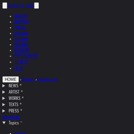
helnwein
.com
ENGLISH
DEUTSCH
POLSKI
ESPAÑOL
ČEŠTINA
ITALIANO
FRANÇAIS
РУССКИЙ
日本語
中文
›
Themen
›
Kristallnacht
HOME
NEWS
ARTIST
WORKS
TEXTS
PRESS
Interviews
Topics
Austria