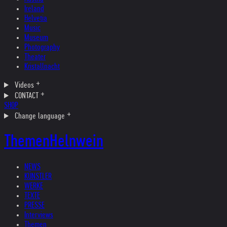
Ireland
Helvetia
Music
Museum
Photography
Theater
Kristallnacht
Videos
CONTACT
SHOP
Change language
Themen
Helnwein
NEWS
KÜNSTLER
WERKE
TEXTE
PRESSE
Interviews
Themen