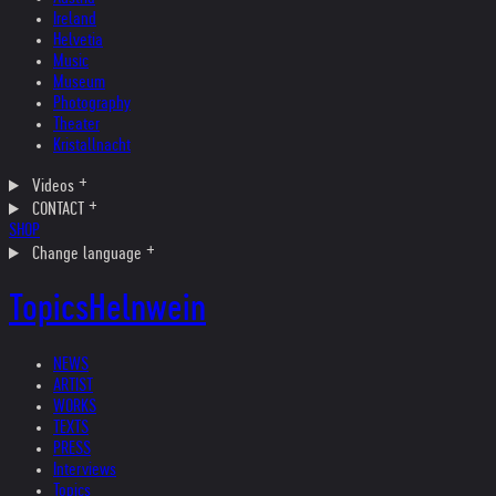
Ireland
Helvetia
Music
Museum
Photography
Theater
Kristallnacht
Videos
CONTACT
SHOP
Change language
Topics
Helnwein
NEWS
ARTIST
WORKS
TEXTS
PRESS
Interviews
Topics