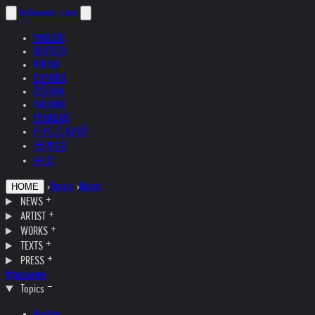
helnwein
.com
ENGLISH
DEUTSCH
POLSKI
ESPAÑOL
ČEŠTINA
ITALIANO
FRANÇAIS
РУССКИЙ
日本語
中文
›
Topics
›
Music
HOME
NEWS
ARTIST
WORKS
TEXTS
PRESS
Interviews
Topics
Austria