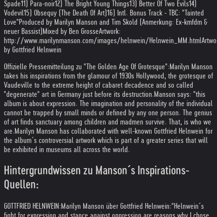
Spade
11) Para-noir
12) The Bright Young Things
13) Better Of Two Evils
14)
Vodevil
15) Obsequy (The Death Of Art)
16) Intl. Bonus Track - TBC: "Tainted
Love"
Produced by Marilyn Manson and Tim Skold (Anmerkung: Ex-kmfdm &
neuer Bassist)
Mixed by Ben Grosse
Artwork:
http://www.marilynmanson.com/images/helnwein/Helnwein_MM.html
Artwo
by Gottfried Helnwein
Offizielle Pressemitteilung zu "The Golden Age Of Grotesque":
Marilyn Manson
takes his inspirations from the glamour of 1930s Hollywood, the grotesque of
Vaudeville to the extreme height of cabaret decadence and so called
"degenerate" art in Germany just before its destruction.
Manson says: "this
album is about expression. The imagination and personality of the individual
cannot be trapped by small minds or defined by any one person. The genius
of art finds sanctuary among children and madmen survive. That, is who we
are.
Marilyn Manson has collaborated with well-known Gottfried Helnwein for
the album´s controversial artwork which is part of a greater series that will
be exhibited in museums all across the world.
Hintergrundwissen zu Manson´s Inspirations-
Quellen:
GOTTFRIED HELNWEIN:
Marilyn Manson über Gottfried Helnwein:
"Helnwein´s
fight for expression and stance against oppression are reasons why I chose