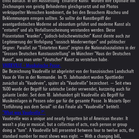
Ernst Barlach. In der Ausstellung "Entartete Kunst" wurden ihre Exponate mit
Zeichnungen von geistig Behinderten gleichgesetzt und mit Photos
verkrüppelter Menschen kombiniert, die bei den Besuchern Abscheu und
Beklemmungen erregen sollten. So sollte der Kunstbegriff der
avantgardistischen Moderne ad absurdum geführt und moderne Kunst als
"entartet" und als Verfallserscheinung verstanden werden. Diese
Präsentation "kranker", "jüdisch-bolschewistischer" Kunst diente auch zur
Legitimierung der Verfolgung "rassisch Minderwertiger" und politischer
Gegner. Parallel zur "Entarteten Kunst" zeigten die Nationalsozialisten in der
"Grossen Deutschen Kunstausstellung" im Münchner "Haus der Deutschen
Kunst", was man unter "deutscher" Kunst zu verstehen habe.
VAUDEVILLE - Musikalische Posse:
Die Bezeichnung Vaudeville ist abgeleitet von der französischen Landschaft
Vaux de Vire in der Normandie. Im 15. Jahrhundert wurden Spottlieder
zunächst als "Vaudevire", später als "Vaudeville" bezeichnet. — Seit etwa
1600 wurde der Begriff für satirische Lieder verwendet, kurzzeitig auch für
galante Lieder. Seit dem 18. Jahrhundert gilt Vaudeville als Begriff für
Musikeinlagen in Possen oder gar für die gesamte Posse. In Mozarts Oper
"Entführung aus dem Serail" ist das Finale als "Vaudeville" betitelt.
"What was Vaudeville?":
Vaudeville was a unique and nearly forgotten bit of American theater. It
wasn't a play or musical, but a collection of acts, each person or group
doing a "turn". A Vaudeville bill presented between four to twelve acts, the
standard number for most shows was eight. — With a changing bill,