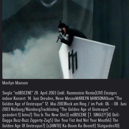
Marilyn Manson
Single "mOBSCENE" 28. April 2003 (inkl. Rammstein Remix)
LIVE:
Einziges
indoor Konzert: 14. Juni Dresden, Neue Messe
MARILYN MANSON
Album "The
Golden Age of Grotesque" 12. Mai 2003
Rock am Ring / im Park: 06. - 08. Juni
2003 Nürburg/Nürnberg
Tracklisting "The Golden Age of Grotesque" -
geändert:
1) Intro
2) This Is The New Shit
3) mOBSCENE [1. SINGLE!!]
4) Doll-
Dagga Buzz-Buzz Ziggerty-Zag
5) Use Your Fist And Not Your Mouth
6) The
Golden Age Of Grotesque
7) (s)AINT
8) Ka-Boom Ka-Boom
9) Slutgarden
10)