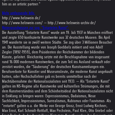
him as an artistic partner."
Mehr umfassende Info:
http://www.helnwein.de/
http://www.helnwein.com/ — http://www.helnwein-archiv.de/
Hintergrundwissen zur sog. "Entarteten Kunst":
Die Ausstellung "Entartete Kunst" wurde am 19. Juli 1937 in München eröffnet
und zeigte 650 konfiszierte Kunstwerke aus 32 deutschen Museen. Bis April
1941 wanderte sie in zwölf weitere Städte. Sie zog über 3 Millionen Besucher
an. Die Ausstellung wurde von Joseph Goebbels initiiert und von Adolf
Ziegler (1892-1959), dem Präsidenten der Reichskammer der bildenden
Künste, geleitet. Gleichzeitig setzte mit der Beschlagnahme von insgesamt
rund 16.000 modernen Kunstwerken, die zum Teil ins Ausland verkauft oder
zerstört wurden, die "Säuberung" der deutschen Kunstsammlungen ein.
Berufsverbote für Künstler und Museumsleute, die moderne Kunst angekauft
hatten, oder Hochschullehrer gab es bereits unmittelbar nach der
Machtübernahme der Nationalsozialisten seit 1933. — Als "Entartete Kunst"
galten im NS-Regime alle Kunstwerke und kulturellen Strömungen, die mit
dem Kunstverständnis und dem Schönheitsideal der Nationalsozialisten nicht
in Einklang zu bringen waren: Expressionismus, Dadaismus, Neue
Sachlichkeit, Impressionismus, Surrealismus, Kubismus oder Fauvismus. Als
"entartet" galten u.a. die Werke von George Grosz, Ernst Ludwig Kirchner,
Max Ernst, Karl Schmidt-Rottluff, Max Pechstein, Paul Klee, Otto Griebel oder