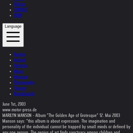
Videos
CONTACT
SHOP
Language
Austria
Ireland
Helvetia
Music
Museum
Photography
Theater
Kristallnacht
June 1st, 2003
www.motor-press.de
MARILYN MANSON - Album "The Golden Age of Grotesque" 12. Mai 2003
Manson says: "this album is about expression. The imagination and
personality of the individual cannot be trapped by small minds or defined by
any one person. The genius of art finds sanctuary among children and