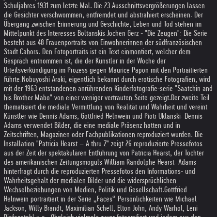
Schuljahres 1931 zum letzte Mal. Die 23 Ausschnittsvergrößerungen lassen
die Gesichter verschwommen, entfremdet und abstrahiert erscheinen. Der
Übergang zwischen Erinnerung und Geschichte, Leben und Tod stehen im
Mittelpunkt des Interesses Boltanskis.
Jochen Gerz - "Die Zeugen": Die Serie
besteht aus 48 Frauenportraits von Einwohnerinnen der südfranzösischen
Stadt Cahors. Den Fotoportraits ist ein Text einmontiert, welcher dem
Gespräch entnommen ist, die der Künstler in der Woche der
Urteilsverkündigung im Prozess gegen Maurice Papon mit den Portraitierten
führte.
Nobuyoshi Araki, eigentlich bekannt durch erotische Fotografien, wird
mit der 1963 entstandenen anrührenden Kinderfotografie-serie "Saatchin and
his Brother Mabo" von einer weniger vertrauten Seite gezeigt.
Der zweite Teil
thematisiert die mediale Vermittlung von Realität und Wahrheit und vereint
Künstler wie Dennis Adams, Gottfried Helnwein und Piotr Uklanski. Dennis
Adams verwendet Bilder, die eine mediale Präsenz hatten und in
Zeitschriften, Magazinen oder Fachpublikationen reproduziert wurden. Die
Installation "Patricia Hearst – A thru Z" zeigt 26 reproduzierte Pressefotos
aus der Zeit der spektakulären Entführung von Patricia Hearst, der Tochter
des amerikanischen Zeitungsmoguls William Randolphe Hearst. Adams
hinterfragt durch die reproduzierten Pressefotos den Informations- und
Wahrheitsgehalt der medialen Bilder und die widersprüchlichen
Wechselbeziehungen von Medien, Politik und Gesellschaft.
Gottfried
Helnwein portraitiert in der Serie „Faces“ Persönlichkeiten wie Michael
Jackson, Willy Brandt, Maximilian Schell, Elton John, Andy Warhol, Leni