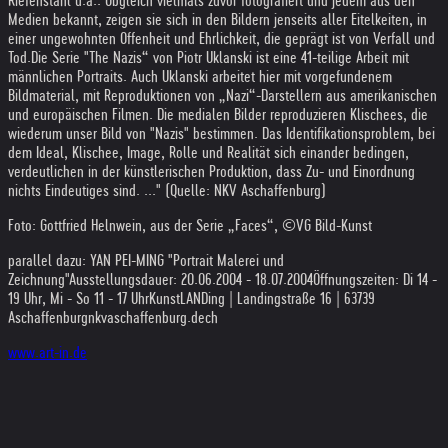
Riefenstahl u.a.. Obgleich vielmals zuvor fotografiert und jedem aus den
Medien bekannt, zeigen sie sich in den Bildern jenseits aller Eitelkeiten, in
einer ungewohnten Offenheit und Ehrlichkeit, die geprägt ist von Verfall und
Tod.
Die Serie "The Nazis“ von Piotr Uklanski ist eine 41-teilige Arbeit mit
männlichen Portraits. Auch Uklanski arbeitet hier mit vorgefundenem
Bildmaterial, mit Reproduktionen von „Nazi“-Darstellern aus amerikanischen
und europäischen Filmen. Die medialen Bilder reproduzieren Klischees, die
wiederum unser Bild von "Nazis" bestimmen. Das Identifikationsproblem, bei
dem Ideal, Klischee, Image, Rolle und Realität sich einander bedingen,
verdeutlichen in der künstlerischen Produktion, dass Zu- und Einordnung
nichts Eindeutiges sind. ..." (Quelle: NKV Aschaffenburg)
Foto: Gottfried Helnwein, aus der Serie „Faces“, ©VG Bild-Kunst
parallel dazu: YAN PEI-MING "Portrait Malerei und
Zeichnung"
Ausstellungsdauer: 20.06.2004 - 18.07.2004
Öffnungszeiten: Di 14 -
19 Uhr, Mi - So 11 - 17 Uhr
KunstLANDing | Landingstraße 16 | 63739
Aschaffenburg
nkvaschaffenburg.de
ch
www.art-in.de