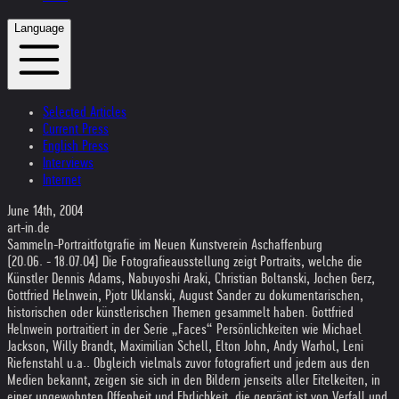
Language
Selected Articles
Current Press
English Press
Interviews
Internet
June 14th, 2004
art-in.de
Sammeln-Portraitfotgrafie im Neuen Kunstverein Aschaffenburg
(20.06. - 18.07.04) Die Fotografieausstellung zeigt Portraits, welche die
Künstler Dennis Adams, Nabuyoshi Araki, Christian Boltanski, Jochen Gerz,
Gottfried Helnwein, Pjotr Uklanski, August Sander zu dokumentarischen,
historischen oder künstlerischen Themen gesammelt haben. Gottfried
Helnwein portraitiert in der Serie „Faces“ Persönlichkeiten wie Michael
Jackson, Willy Brandt, Maximilian Schell, Elton John, Andy Warhol, Leni
Riefenstahl u.a.. Obgleich vielmals zuvor fotografiert und jedem aus den
Medien bekannt, zeigen sie sich in den Bildern jenseits aller Eitelkeiten, in
einer ungewohnten Offenheit und Ehrlichkeit, die geprägt ist von Verfall und