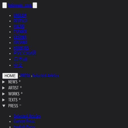
helnwein
.com
ENGLISH
DEUTSCH
POLSKI
ESPAÑOL
ČEŠTINA
ITALIANO
FRANÇAIS
РУССКИЙ
日本語
中文
›
PRESS
›
Selected Articles
HOME
NEWS
ARTIST
WORKS
TEXTS
PRESS
Selected Articles
Current Press
English Press