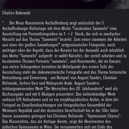
Charles Bukowski
". . .Der Neue Kunstverein Aschaffenburg zeigt anlässlich der 5.
Aschaffenburger Kulturtage mit dem Motto "Faszination Sammeln" eine
Ausstellung mit Portraitfotografien im 1. + 2. Stock, die sich in zweifacher
Hinsicht auf das Thema "Sammeln" bezieht: Zum einen stammen die Arbeiten
aus einer der großen Sammlungen* zeitgenössischer Fotografie; noch
wichtiger aber der Aspekt, dass der Kurator bei der Auswahl auch inhaltlich
das Motto "Sammeln" aufgreift: er wählt Künstler, die seriell arbeiten und zu
bestimmten Themen Portraits "sammeln", und Kunstwerke, die im Ganzen
aus vielen Teilaspekten bestehen.
Im Mittelpunkt des ersten Teils der
Ausstellung steht die dokumentarische Fotografie und das Thema historische
Betrachtung und Erinnerung - am Beispiel von August Sander, Christian
Boltanski, Jochen Gerz und Nobuyoshi Araki. August Sanders
richtungsweisendes Werk "Die Menschen des 20. Jahrhunderts" wird als
Buchausgabe und mit 6 Abzügen präsentiert. Das siebenbändige Werk
umfasst 619 Aufnahmen und ist ein enzyklopädisches Archiv, in dem der
Fotograf an Einzelbeobachtungen ein fotografisches Gesamtbild der
Weimarer Republik und der deutschen Gesellschaft bis in die 50er Jahre
hinein zusammen getragen hat.
Christian Boltanski - "Gymnasium Chases":
Das Klassenfoto, das als Vorlage diente, zeigt die Absolventen des
jüdischen Gymnasiums in Wien. Sie versammelten sich am Ende des