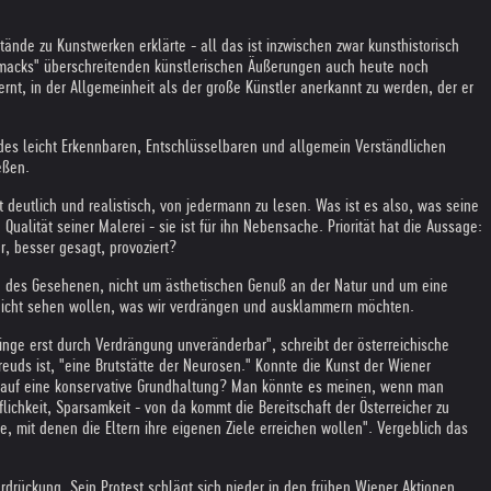
nde zu Kunstwerken erklärte - all das ist inzwischen zwar kunsthistorisch
schmacks" überschreitenden künstlerischen Äußerungen auch heute noch
rnt, in der Allgemeinheit als der große Künstler anerkannt zu werden, der er
es leicht Erkennbaren, Entschlüsselbaren und allgemein Verständlichen
eßen.
st deutlich und realistisch, von jedermann zu lesen. Was ist es also, was seine
Qualität seiner Malerei - sie ist für ihn Nebensache. Priorität hat die Aussage:
r, besser gesagt, provoziert?
he des Gesehenen, nicht um ästhetischen Genuß an der Natur und um eine
ir nicht sehen wollen, was wir verdrängen und ausklammern möchten.
nge erst durch Verdrängung unveränderbar", schreibt der österreichische
uds ist, "eine Brutstätte der Neurosen." Konnte die Kunst der Wiener
ng, auf eine konservative Grundhaltung? Man könnte es meinen, wenn man
ichkeit, Sparsamkeit - von da kommt die Bereitschaft der Österreicher zu
e, mit denen die Eltern ihre eigenen Ziele erreichen wollen". Vergeblich das
drückung. Sein Protest schlägt sich nieder in den frühen Wiener Aktionen,