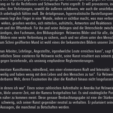
ang an für die Rechtlosen und Schwachen Partei ergreift. Er will provozieren, 
der; ihre Verletzungen, sowohl die äußeren sichtbaren, wie auch die unsichtbar
ich unbehaglich fühlen muß. Die detailgenaue, hyperrealistische Darstellungswei
lnwein legt den Finger in eine Wunde, indem er sichtbar macht, was man verbor
 wirken, gesehen werden, sich mitteilen, aufrütteln, Antworten und Reaktionen pr
m und der Offsetdruck. Für ihn und seine Anliegen sind die Unterschiede zwisch
ndigen, den Fachmann, den Bildungsbürger. Helnweins Bilder sind für alle, die s
Bildern eine weite Verbreitung zu sichern, auch und vor allem unter den Mens
m Schrei geöffneten Mund ist wohl eines der bekanntesten Bildern unserer Zei
man Arbeiter, Lehrlinge, Angestellte, irgendwelche Leute erreichen kann", sagt
tlichen Sinne existieren für Helnwein nicht, seine Kunst resultiert aus seinem 
on gegen bestehende, als unsinnig empfundene Reglementierungen.
elementare Kunstformen, mitreißend, von einer elementaren Kraft und Intensität
langweilig und haben wenig mit dem Leben und den Menschen zu tun". Für Helnwe
erbaren Welt, deren Faszination ihn über die Kindheit hinaus nicht losgelassen
in denen ich war". Einen seiner zahlreichen Aufenthalte in Amerika hat Helnwein
 Idole unserer Zeit, mit der Kamera festgehalten hat. Es sind eindringliche Por
näher zu kommen meint. Diese genaue Beobachtungsgabe ist eine der Stärken H
schwierig, sich seiner Kunst gegenüber neutral zu verhalten. Er polarisiert sei
n, Aussagen, die manchmal zu Botschaften werden.