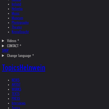
Ireland
Helvetia
Music
Museum
Photography
Theater
Kristallnacht
Videos
CONTACT
SHOP
Change language
Topics
Helnwein
NEWS
ARTIST
WORKS
TEXTS
PRESS
Interviews
Topics