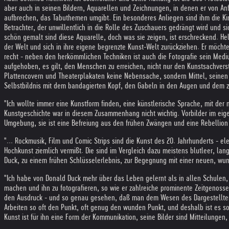
aber auch in seinen Bildern, Aquarellen und Zeichnungen, in denen er von Anf
aufbrechen, das Tabuthemen umgibt. Ein besonderes Anliegen sind ihm die Kin
Betrachter, der unwillentlich in die Rolle des Zuschauers gedrängt wird und s
schön gemalt sind diese Aquarelle, doch was sie zeigen, ist erschreckend. He
der Welt und sich in ihre eigene begrenzte Kunst-Welt zurückziehen. Er möchte
recht - neben den herkömmlichen Techniken ist auch die Fotografie sein Mediu
aufgehoben, es gilt, den Menschen zu erreichen, nicht nur den Kunstsachverstä
Plattencovern und Theaterplakaten keine Nebensache, sondern Mittel, seinen 
Selbstbildnis mit dem bandagierten Kopf, den Gabeln in den Augen und dem zu
"Ich wollte immer eine Kunstform finden, eine künstlerische Sprache, mit der 
Kunstgeschichte war in diesem Zusammenhang nicht wichtig. Vorbilder im eigen
Umgebung, sie ist eine Befreiung aus den frühen Zwängen und eine Rebelli
"... Rockmusik, Film und Comic Strips sind die Kunst des 20. Jahrhunderts - 
Hochkunst ziemlich vermißt. Die sind im Vergleich dazu meistens blutleer, 
Duck, zu einem frühen Schlüsselerlebnis, zur Begegnung mit einer neuen, wund
"Ich habe von Donald Duck mehr über das Leben gelernt als in allen Schulen, 
machen und ihn zu fotografieren, so wie er zahlreiche prominente Zeitgenossen,
den Ausdruck - und so genau gesehen, daß man dem Wesen des Dargestellten 
Arbeiten so oft den Punkt, oft genug den wunden Punkt, und deshalb ist es so 
Kunst ist für ihn eine Form der Kommunikation, seine Bilder sind Mitteilunge