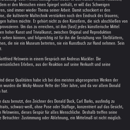
indem er den Menschen einen Spiegel vorhält, er will das Schweigen
en, sind immer wieder Thema seiner Arbeit. Damit schockiert er den
se, die kultivierte Maltechnik verstärken noch den Eindruck des Grauens;
gen halten möchte. Er gehört nicht zu den Künstlern, die sich abschließen von
ovozieren. Um das zu erreichen, ist ihm (fast) jedes künstlerische Mittel
en hoher Kunst und Trivialkunst, zwischen Original und Reproduktion
ehen können, und folgerichtig ist für ihn die Gestaltung von Titelblättern,
chen, die nie ein Museum betreten, nie ein Kunstbuch zur Hand nehmen. Sein
t.
 Gottfried Helnwein in einem Gespräch mit Andreas Mäckler. Die
persönlichen Erleben, aus der Reaktion auf seine Herkunft und seine
. Und diese Qualitäten habe ich bei den meisten abgesegneten Werken der
in wurden die Micky-Mouse Hefte der 50er Jahre, und da vor allem Donald
 hat.
 dazu benutzt, den Zeichner des Donald Duck, Carl Barks, ausfindig zu
traits, schwarz-weiß, ohne Pose oder Staffage, konzentriert auf das Gesicht,
elnweins, dieses Gespür für alles Menschliche. Deshalb treffen seine
ne Betrachter: Zustimmung oder Ablehnung, ein Mittelmaß ist nicht möglich.