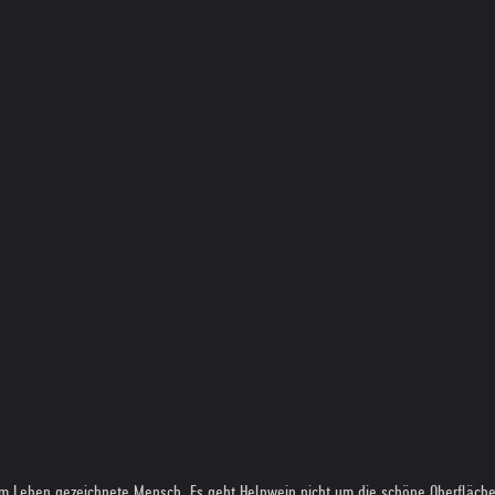
 vom Leben gezeichnete Mensch. Es geht Helnwein nicht um die schöne Oberfläc