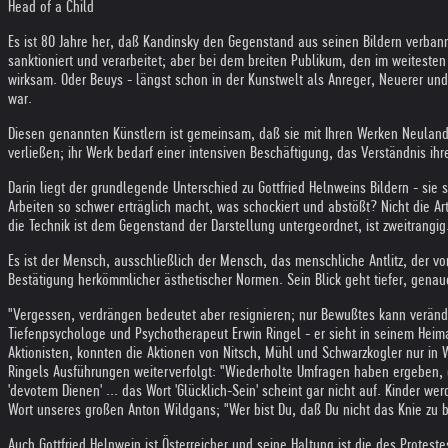
Head of a Child
Es ist 80 Jahre her, daß Kandinsky den Gegenstand aus seinen Bildern verbann
sanktioniert und verarbeitet; aber bei dem breiten Publikum, den im weiteste
wirksam. Oder Beuys - längst schon in der Kunstwelt als Anreger, Neuerer und
war.
Diesen genannten Künstlern ist gemeinsam, daß sie mit Ihren Werken Neuland
verließen; ihr Werk bedarf einer intensiven Beschäftigung, das Verständnis 
Darin liegt der grundlegende Unterschied zu Gottfried Helnweins Bildern - sie s
Arbeiten so schwer erträglich macht, was schockiert und abstößt? Nicht die Art 
die Technik ist dem Gegenstand der Darstellung untergeordnet, ist zweitrangig.
Es ist der Mensch, ausschließlich der Mensch, das menschliche Antlitz, der
Bestätigung herkömmlicher ästhetischer Normen. Sein Blick geht tiefer, genau
"Vergessen, verdrängen bedeutet aber resignieren; nur Bewußtes kann verände
Tiefenpsychologe und Psychotherapeut Erwin Ringel - er sieht in seinem Heim
Aktionisten, konnten die Aktionen von Nitsch, Mühl und Schwarzkogler nur in
Ringels Ausführungen weiterverfolgt: "Wiederholte Umfragen haben ergeben, da
'devotem Dienen' ... das Wort 'Glücklich-Sein' scheint gar nicht auf. Kinder w
Wort unseres großen Anton Wildgans; "Wer bist Du, daß Du nicht das Knie z
Auch Gottfried Helnwein ist Österreicher und seine Haltung ist die des Prote