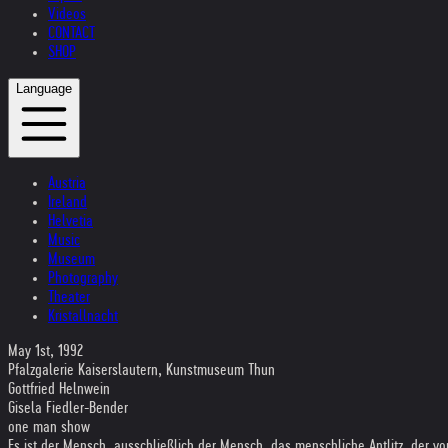
Videos
CONTACT
SHOP
Language
Austria
Ireland
Helvetia
Music
Museum
Photography
Theater
Kristallnacht
May 1st, 1992
Pfalzgalerie Kaiserslautern, Kunstmuseum Thun
Gottfried Helnwein
Gisela Fiedler-Bender
one man show
Es ist der Mensch, ausschließlich der Mensch, das menschliche Antlitz, der