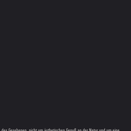
he des Gesehenen, nicht um ästhetischen Genuß an der Natur und um eine