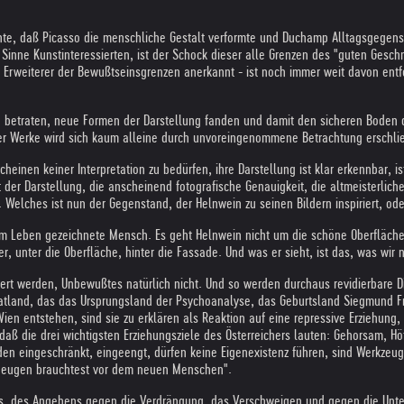
te, daß Picasso die menschliche Gestalt verformte und Duchamp Alltagsgegenstä
n Sinne Kunstinteressierten, ist der Schock dieser alle Grenzen des "guten Ge
 Erweiterer der Bewußtseinsgrenzen anerkannt - ist noch immer weit davon entfe
 betraten, neue Formen der Darstellung fanden und damit den sicheren Boden d
ihrer Werke wird sich kaum alleine durch unvoreingenommene Betrachtung erschli
cheinen keiner Interpretation zu bedürfen, ihre Darstellung ist klar erkennbar, i
der Darstellung, die anscheinend fotografische Genauigkeit, die altmeisterliche 
 Welches ist nun der Gegenstand, der Helnwein zu seinen Bildern inspiriert, ode
 vom Leben gezeichnete Mensch. Es geht Helnwein nicht um die schöne Oberfläc
er, unter die Oberfläche, hinter die Fassade. Und was er sieht, ist das, was w
rt werden, Unbewußtes natürlich nicht. Und so werden durchaus revidierbare Di
atland, das das Ursprungsland der Psychoanalyse, das Geburtsland Siegmund Fre
 Wien entstehen, sind sie zu erklären als Reaktion auf eine repressive Erziehu
ß die drei wichtigsten Erziehungsziele des Österreichers lauten: Gehorsam, Höfl
erden eingeschränkt, eingeengt, dürfen keine Eigenexistenz führen, sind Werkzeug
u beugen brauchtest vor dem neuen Menschen".
stes, des Angehens gegen die Verdrängung, das Verschweigen und gegen die Unter