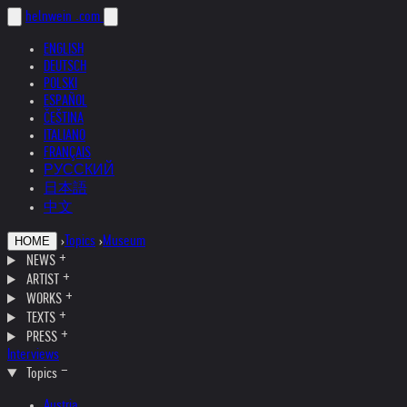
helnwein
.com
ENGLISH
DEUTSCH
POLSKI
ESPAÑOL
ČEŠTINA
ITALIANO
FRANÇAIS
РУССКИЙ
日本語
中文
›
Topics
›
Museum
HOME
NEWS
ARTIST
WORKS
TEXTS
PRESS
Interviews
Topics
Austria