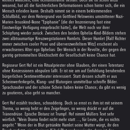
wissend, hat all die fürchterlichen Deformationen schon hinter sich, die ein
Mensch erleiden kann. Deshalb nimmt sie in einem beklemmenden
Schlußbild, vor dem Hintergrund von Gottfried Helnweins umstrittener Nazi-
Marien-Jesuskind-Ikone "Epiphanie" (die der Inszenierung fast eine
Einstweilige Verfügung eingebracht hätte), die Welt noch vor ihrer
Schöpfung wieder zurück. Zwischen den beiden Ophelia-Kind-Bildern stehen
zwei albtraumartige Kreuzwegstationen Hamlets. Dieser Hamlet (Ralf Richter
immer zwischen cooler Pose und überverzweifeltem Witz) erscheint als
erwachsenes Alter ego Ophelias: Der Mensch in der Revolte, der gegen den
garstig getrommelten Gleichschritt der Gesellschaft keine Chance hat.
Regisseur Gert Hof ist ein Ritualpriester ohne Glauben, der einen Totentanz
ohne Konzessionen abspulen läßt. Er ist nie am auf Einfühlung beruhenden
bürgerlichen Sentimenttheater interessiert. Statt dessen schafft er aus
Scheinwerferkegeln, Klang- und Blutorgien unmittelbar schroffe Bilder.
Sprachzauber und der schöne Schein haben keine Chance; da gibt es wenig
zu goutieren, also geht so mancher.
Gert Hof erzählt trocken, schnodderig. Doch so ernst es ihm ist mit seinem
Thema, so wenig hebt er den Zeigefinger, so wenig drückt er auf die
Tränendrüse. Epische Distanz ist Trumpf. Hof nimmt Müllers Text sehr
wörtlich. "Mein Drama findet nicht mehr statt ..., für Leute, die es nichts
angeht." Wenn der in Blut getränkte Hamlet seine Mutter würgt, ihr den