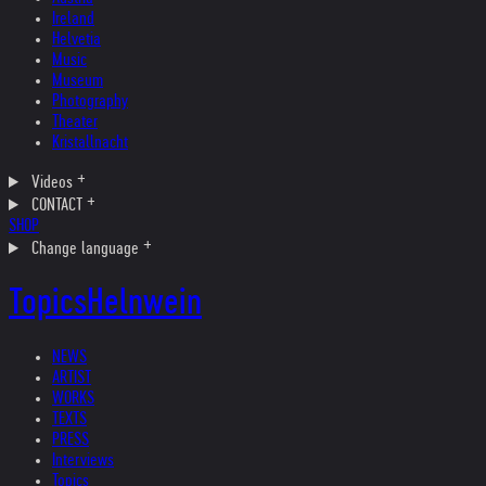
Ireland
Helvetia
Music
Museum
Photography
Theater
Kristallnacht
Videos
CONTACT
SHOP
Change language
Topics
Helnwein
NEWS
ARTIST
WORKS
TEXTS
PRESS
Interviews
Topics