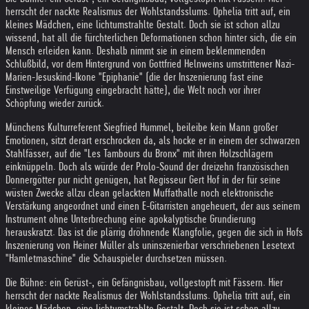
herrscht der nackte Realismus der Wohlstandsslums. Ophelia tritt auf, ein
kleines Mädchen, eine lichtumstrahlte Gestalt. Doch sie ist schon allzu
wissend, hat all die fürchterlichen Deformationen schon hinter sich, die ein
Mensch erleiden kann. Deshalb nimmt sie in einem beklemmenden
Schlußbild, vor dem Hintergrund von Gottfried Helnweins umstrittener Nazi-
Marien-Jesuskind-Ikone "Epiphanie" (die der Inszenierung fast eine
Einstweilige Verfügung eingebracht hätte), die Welt noch vor ihrer
Schöpfung wieder zurück.
Münchens Kulturreferent Siegfried Hummel, beileibe kein Mann großer
Emotionen, sitzt derart erschrocken da, als hocke er in einem der schwarzen
Stahlfässer, auf die "Les Tambours du Bronx" mit ihren Holzschlägern
einknüppeln. Doch als würde der Prolo-Sound der dreizehn französischen
Donnergötter pur nicht genügen, hat Regisseur Gert Hof in der für seine
wüsten Zwecke allzu clean gelackten Muffathalle noch elektronische
Verstärkung angeordnet und einen E-Gitarristen angeheuert, der aus seinem
Instrument ohne Unterbrechung eine apokalyptische Grundierung
herauskratzt. Das ist die plärrig dröhnende Klangfolie, gegen die sich in Hofs
Inszenierung von Heiner Müller als uninszenierbar verschriebenen Lesetext
"Hamletmaschine" die Schauspieler durchsetzen müssen.
Die Bühne: ein Gerüst-, ein Gefängnisbau, vollgestopft mit Fässern. Hier
herrscht der nackte Realismus der Wohlstandsslums. Ophelia tritt auf, ein
kleines Mädchen, eine lichtumstrahlte Gestalt. Doch sie ist schon allzu