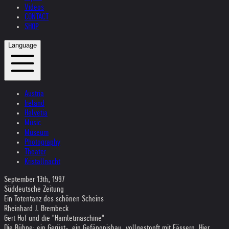
Videos
CONTACT
SHOP
Language
Austria
Ireland
Helvetia
Music
Museum
Photography
Theater
Kristallnacht
September 13th, 1997
Süddeutsche Zeitung
Ein Totentanz des schönen Scheins
Rheinhard J. Brembeck
Gert Hof und die "Hamletmaschine"
Die Bühne: ein Gerüst-, ein Gefängnisbau, vollgestopft mit Fässern. Hier