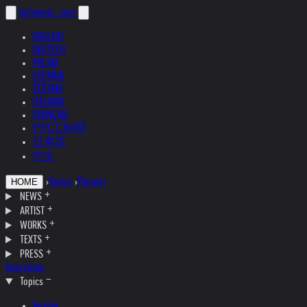
helnwein
.com
ENGLISH
DEUTSCH
POLSKI
ESPAÑOL
ČEŠTINA
ITALIANO
FRANÇAIS
РУССКИЙ
日本語
中文
›
Topics
›
Theater
HOME
NEWS
ARTIST
WORKS
TEXTS
PRESS
Interviews
Topics
Austria