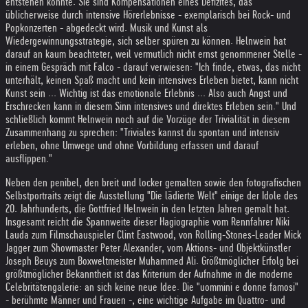
entstehen konnte. Sie sind Kompensationen eines Defizites, das
üblicherweise durch intensive Hörerlebnisse - exemplarisch bei Rock- und
Popkonzerten - abgedeckt wird. Musik und Kunst als
Wiedergewinnungsstrategie, sich selber spüren zu können. Helnwein hat
darauf an kaum beachteter, weil vermutlich nicht ernst genommener Stelle -
in einem Gespräch mit Falco - darauf verwiesen: "Ich finde, etwas, das nicht
unterhält, keinen Spaß macht und kein intensives Erleben bietet, kann nicht
Kunst sein ... Wichtig ist das emotionale Erlebnis ... Also auch Angst und
Erschrecken kann in diesem Sinn intensives und direktes Erleben sein." Und
schließlich kommt Helnwein noch auf die Vorzüge der Trivialität in diesem
Zusammenhang zu sprechen: "Triviales kannst du spontan und intensiv
erleben, ohne Umwege und ohne Vorbildung erfassen und darauf
ausflippen."
Neben den penibel, den breit und locker gemalten sowie den fotografischen
Selbstportraits zeigt die Ausstellung "Die lädierte Welt" einige der Idole des
20. Jahrhunderts, die Gottfried Helnwein in den letzten Jahren gemalt hat.
Insgesamt reicht die Spannweite dieser Hagiographie vom Rennfahrer Niki
Lauda zum Filmschauspieler Clint Eastwood, von Rolling-Stones-Leader Mick
Jagger zum Showmaster Peter Alexander, vom Aktions- und Objektkünstler
Joseph Beuys zum Boxweltmeister Muhammed Ali. Größtmöglicher Erfolg bei
größtmöglicher Bekanntheit ist das Kriterium der Aufnahme in die moderne
Celebritätengalerie: an sich keine neue Idee. Die "uommini e donne famosi"
- berühmte Männer und Frauen -, eine wichtige Aufgabe im Quattro- und