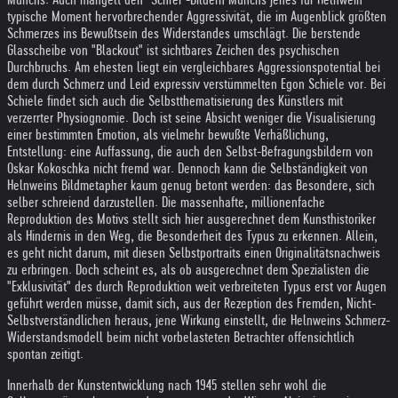
typische Moment hervorbrechender Aggressivität, die im Augenblick größten
Schmerzes ins Bewußtsein des Widerstandes umschlägt. Die berstende
Glasscheibe von "Blackout" ist sichtbares Zeichen des psychischen
Durchbruchs. Am ehesten liegt ein vergleichbares Aggressionspotential bei
dem durch Schmerz und Leid expressiv verstümmelten Egon Schiele vor. Bei
Schiele findet sich auch die Selbstthematisierung des Künstlers mit
verzerrter Physiognomie. Doch ist seine Absicht weniger die Visualisierung
einer bestimmten Emotion, als vielmehr bewußte Verhäßlichung,
Entstellung: eine Auffassung, die auch den Selbst-Befragungsbildern von
Oskar Kokoschka nicht fremd war. Dennoch kann die Selbständigkeit von
Helnweins Bildmetapher kaum genug betont werden: das Besondere, sich
selber schreiend darzustellen. Die massenhafte, millionenfache
Reproduktion des Motivs stellt sich hier ausgerechnet dem Kunsthistoriker
als Hindernis in den Weg, die Besonderheit des Typus zu erkennen. Allein,
es geht nicht darum, mit diesen Selbstportraits einen Originalitätsnachweis
zu erbringen. Doch scheint es, als ob ausgerechnet dem Spezialisten die
"Exklusivität" des durch Reproduktion weit verbreiteten Typus erst vor Augen
geführt werden müsse, damit sich, aus der Rezeption des Fremden, Nicht-
Selbstverständlichen heraus, jene Wirkung einstellt, die Helnweins Schmerz-
Widerstandsmodell beim nicht vorbelasteten Betrachter offensichtlich
spontan zeitigt.
Innerhalb der Kunstentwicklung nach 1945 stellen sehr wohl die