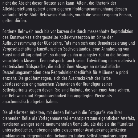
nicht die Absicht dieser Notizen sein kann. Allein, die Rhetorik der
Affektdarstellung gebiert einen eigenen Problemzusammenhang dessen
vorläufig letzte Stufe Helnweins Portraits, vorab die seiner eigenen Person,
gelten dürfen.
Forderte Helnwein noch bis vor kurzem die durch massenhafte Reproduktion
des Kunstwerkes sichergestellte Kollektivrezeption im Sinne der
Aufbruchsstimmung der 60er Jahre, "als man sich eine Demokratisierung und
Vergesellschaftung künstlerischen Sachverstandes, eine Annäherung von
Kunst und Alltag erhoffte", so drängt es ihn in jüngster Zeit in die bislang
verachteten Museen. Dem entspricht auch seine Entwicklung einer malerisch
esoterischen Bildsprache, die sich in ihrer Absage an naturalistische
Darstellungsmethoden dem Reproduktionsbedürfnis für Millionen a priori
entzieht. Die großformatigen, sich der Ausdruckskraft der Farbe
überlassenden enigmatischen Variationen der Grundfigur seiner
Selbstportraits zeugen davon. Sie sind Unikate, die von einer Aura zehren,
die Helnweins auf Reproduzierbarkeit hin angelegten Werke als
anachronistisch abgetan haben.
Die allerletzten Arbeiten, mit denen Helnwein die Fotografie von ihrer
dienenden Rolle als Vorlagenmaterial emanzipiert zum eigentlichen Artefakt,
revidieren weniger seine monumentalen Gemälde, als daß sie die Pluralität
unterschiedlicher, nebeneinander existierender Ausdrucksmöglichkeiten
proklamieren. Gegenüber den bekannten frühen Selbstthematisierungen