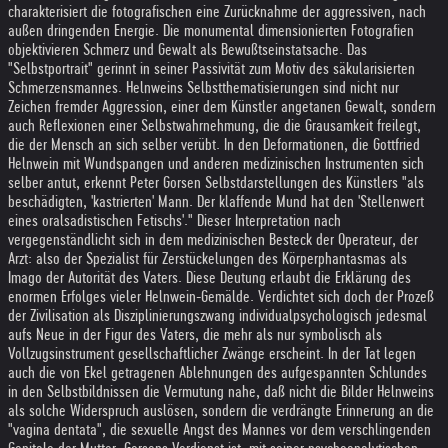
charakterisiert die fotografischen eine Zurücknahme der aggressiven, nach
außen dringenden Energie. Die monumental dimensionierten Fotografien
objektivieren Schmerz und Gewalt als Bewußtseinstatsache. Das
"Selbstportrait" gerinnt in seiner Passivität zum Motiv des säkularisierten
Schmerzensmannes. Helnweins Selbstthematisierungen sind nicht nur
Zeichen fremder Aggression, einer dem Künstler angetanen Gewalt, sondern
auch Reflexionen einer Selbstwahrnehmung, die die Grausamkeit freilegt,
die der Mensch an sich selber verübt. In den Deformationen, die Gottfried
Helnwein mit Wundspangen und anderen medizinischen Instrumenten sich
selber antut, erkennt Peter Gorsen Selbstdarstellungen des Künstlers "als
beschädigten, 'kastrierten' Mann. Der klaffende Mund hat den 'Stellenwert
eines oralsadistischen Fetischs'." Dieser Interpretation nach
vergegenständlicht sich in dem medizinischen Besteck der Operateur, der
Arzt: also der Spezialist für Zerstückelungen des Körperphantasmas als
Imago der Autorität des Vaters. Diese Deutung erlaubt die Erklärung des
enormen Erfolges vieler Helnwein-Gemälde. Verdichtet sich doch der Prozeß
der Zivilisation als Disziplinierungszwang individualpsychologisch jedesmal
aufs Neue in der Figur des Vaters, die mehr als nur symbolisch als
Vollzugsinstrument gesellschaftlicher Zwänge erscheint. In der Tat legen
auch die von Ekel getragenen Ablehnungen des aufgespannten Schlundes
in den Selbstbildnissen die Vermutung nahe, daß nicht die Bilder Helnweins
als solche Widerspruch auslösen, sondern die verdrängte Erinnerung an die
"vagina dentata", die sexuelle Angst des Mannes vor dem verschlingenden