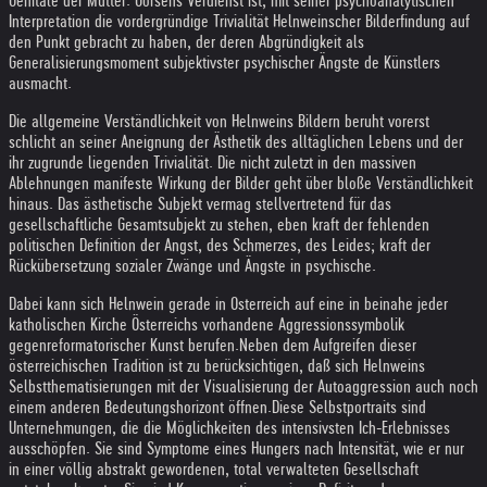
Genitale der Mutter. Gorsens Verdienst ist, mit seiner psychoanalytischen
Interpretation die vordergründige Trivialität Helnweinscher Bilderfindung auf
den Punkt gebracht zu haben, der deren Abgründigkeit als
Generalisierungsmoment subjektivster psychischer Ängste de Künstlers
ausmacht.
Die allgemeine Verständlichkeit von Helnweins Bildern beruht vorerst
schlicht an seiner Aneignung der Ästhetik des alltäglichen Lebens und der
ihr zugrunde liegenden Trivialität. Die nicht zuletzt in den massiven
Ablehnungen manifeste Wirkung der Bilder geht über bloße Verständlichkeit
hinaus. Das ästhetische Subjekt vermag stellvertretend für das
gesellschaftliche Gesamtsubjekt zu stehen, eben kraft der fehlenden
politischen Definition der Angst, des Schmerzes, des Leides; kraft der
Rückübersetzung sozialer Zwänge und Ängste in psychische.
Dabei kann sich Helnwein gerade in Osterreich auf eine in beinahe jeder
katholischen Kirche Österreichs vorhandene Aggressionssymbolik
gegenreformatorischer Kunst berufen.
Neben dem Aufgreifen dieser
österreichischen Tradition ist zu berücksichtigen, daß sich Helnweins
Selbstthematisierungen mit der Visualisierung der Autoaggression auch noch
einem anderen Bedeutungshorizont öffnen.
Diese Selbstportraits sind
Unternehmungen, die die Möglichkeiten des intensivsten Ich-Erlebnisses
ausschöpfen. Sie sind Symptome eines Hungers nach Intensität, wie er nur
in einer völlig abstrakt gewordenen, total verwalteten Gesellschaft