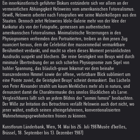
Ein innerkünstlerisch geführter Diskurs entzündete sich vor allem an der
vermeintlichen Abhängigkeit Helnweins vom amerikanischen Fotorealismus.
Gewiß, Helnwein arbeitet nach Fotografien wie seine Malerkollegen aus den
Staaten. Dennoch zehrt Helnweins Idole-Galerie mehr von der Idee der
Karikatur als von der Fotografie, gemessen am authentischen
amerikanischen Fotorealismus. Minimalistische Verzerrungen in den
Physiognomien verfremden den Portraitierten, treiben an ihm jenen Zug
nuanciert heraus, dem die Celebrität ihre massenmedial vermarktbare
Berühmtheit verdankt, und macht so eben dieses Moment persönlichsten
Ausdrucks suspekt und blechern. Die reine Geistigkeit von Beuys wird durch
minimale Übertreibung der an sich schiefen Physiognomie zum Sigel von
hohler Spannung, das bläulich-graue Inkarnat vor dem beinahe
transzendenten Himmel sowie der offene, verletzbare Blick sublimiert um
eine Pointe zuviel, die Geistigkeit Beuys' scheint demaskiert. Das Lächeln
von Peter Alexander strahlt um kaum Merkliches mehr als in natura, und
denunziert damit die Charaktermaske des sinnlos Glücklichen als Larve.
Vergleichbares läßt sich an jedem Bildnis der "uomini famosi" beobachten.
Der Wille zur Irritation des Betrachters verläßt Helnwein auch dort nicht, wo
jener wähnt, endlich seinen alteingefahrenen, konventionalisierten
Wahrnehmungsgewohnheiten frönen zu können.
Kunstforum Länderbank, Wien, 14. Mai bis 26. Juli 1987
Musée d'Ixelles,
Brüssel, 18. September bis 13. Dezember 1987)