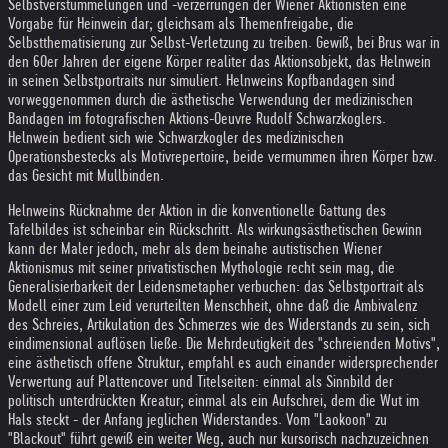
Selbstverstümmelungen und -verzerrungen der Wiener Aktionisten eine
Vorgabe für Heinwein dar; gleichsam als Themenfreigabe, die
Selbstthematisierung zur Selbst-Verletzung zu treiben. Gewiß, bei Brus war in
den 60er Jahren der eigene Körper realiter das Aktionsobjekt, das Helnwein
in seinen Selbstportraits nur simuliert. Helnweins Kopfbandagen sind
vorweggenommen durch die ästhetische Verwendung der medizinischen
Bandagen im fotografischen Aktions-Oeuvre Rudolf Schwarzkoglers.
Helnwein bedient sich wie Schwarzkogler des medizinischen
Operationsbestecks als Motivrepertoire, beide vermummen ihren Körper bzw.
das Gesicht mit Mullbinden.
Helnweins Rücknahme der Aktion in die konventionelle Gattung des
Tafelbildes ist scheinbar ein Rückschritt. Als wirkungsästhetischen Gewinn
kann der Maler jedoch, mehr als dem beinahe autistischen Wiener
Aktionismus mit seiner privatistischen Mythologie recht sein mag, die
Generalisierbarkeit der Leidensmetapher verbuchen: das Selbstportrait als
Modell einer zum Leid verurteilten Menschheit, ohne daß die Ambivalenz
des Schreies, Artikulation des Schmerzes wie des Widerstands zu sein, sich
eindimensional auflösen ließe. Die Mehrdeutigkeit des "schreienden Motivs",
eine ästhetisch offene Struktur, empfahl es auch einander widersprechender
Verwertung auf Plattencover und Titelseiten: einmal als Sinnbild der
politisch unterdrückten Kreatur; einmal als ein Aufschrei, dem die Wut im
Hals steckt - der Anfang jeglichen Widerstandes. Vom "Laokoon" zu
"Blackout" führt gewiß ein weiter Weg, auch nur kursorisch nachzuzeichnen