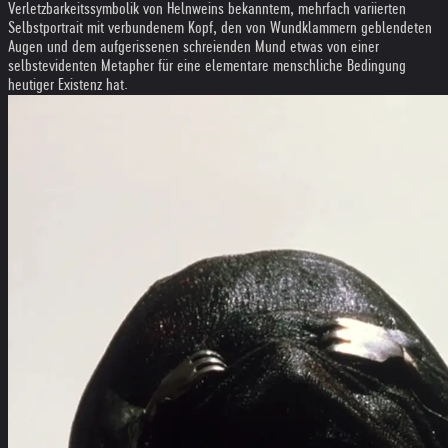
Verletzbarkeitssymbolik von Helnweins bekanntem, mehrfach variierten
Selbstportrait mit verbundenem Kopf, den von Wundklammern geblendeten
Augen und dem aufgerissenen schreienden Mund etwas von einer
selbstevidenten Metapher für eine elementare menschliche Bedingung
heutiger Existenz hat.