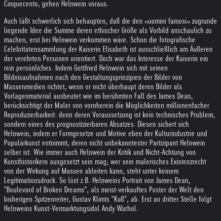
Cinquecento, gehen Helnwein voraus.
Auch läßt schwerlich sich behaupten, daß die den »uomini famosi« zugrunde
liegende Idee die Summe deren ethischer Größe als Vorbild anschaulich zu
machen, erst bei Helnwein verkommen wäre. Schon die fotografische
Celebritätensammlung der Kaiserin Elisabeth ist ausschließlich am Äußeren
der verehrten Personen orientiert. Doch war das Interesse der Kaiserin ein
rein persönliches. Indem Gottfried Helnwein sich mit seinen
Bildnisaufnahmen nach den Gestaltungsprinzipien der Bilder von
Massenmedien richtet, wenn er nicht überhaupt deren Bilder als
Vorlagenmaterial ausbeutet wie im berühmten Fall des James Dean,
berücksichtigt der Maler von vornherein die Möglichkeiten millionenfacher
Reproduzierbarkeit: denn deren Voraussetzung ist kein technisches Problem,
sondern eines des prognostizierbaren Absatzes. Diesen sichert sich
Helnwein, indem er Formgesetze und Motive eben der Kulturindustrie und
Populärkunst entnimmt, deren nicht unbekanntester Partizipant Helnwein
selber ist. Wie immer auch Helnwein der Kritik und Nicht-Achtung von
Kunsthistorikern ausgesetzt sein mag; wer sein malerisches Existenzrecht
von der Wirkung auf Massen ableiten kann, steht unter keinem
Legitimationsdruck. So löst z.B. Helnweins Portrait von James Dean,
"Boulevard of Broken Dreams", als meist-verkauftes Poster der Welt den
bisherigen Spitzenreiter, Gustav Klimts "Kuß", ab. Erst an dritter Stelle folgt
Helnweins Kunst-Vermarktungsidol Andy Warhol.