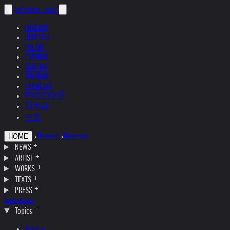
helnwein
.com
ENGLISH
DEUTSCH
POLSKI
ESPAÑOL
ČEŠTINA
ITALIANO
FRANÇAIS
РУССКИЙ
日本語
中文
›
Themen
›
Museum
HOME
NEWS
ARTIST
WORKS
TEXTS
PRESS
Interviews
Topics
Austria