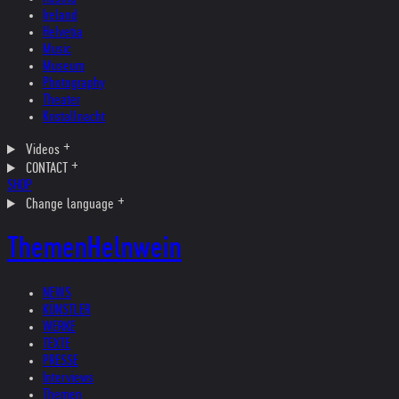
Ireland
Helvetia
Music
Museum
Photography
Theater
Kristallnacht
Videos
CONTACT
SHOP
Change language
Themen
Helnwein
NEWS
KÜNSTLER
WERKE
TEXTE
PRESSE
Interviews
Themen