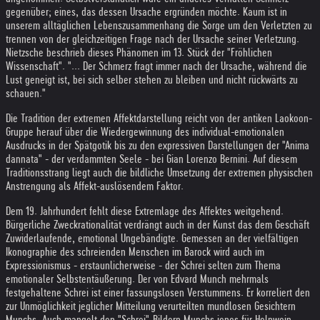
gegenüber; eines, das dessen Ursache ergründen möchte. Kaum ist in
unserem alltäglichen Lebenszusammenhang die Sorge um den Verletzten zu
trennen von der gleichzeitigen Frage nach der Ursache seiner Verletzung.
Nietzsche beschrieb dieses Phänomen im 13. Stück der "Fröhlichen
Wissenschaft". "... Der Schmerz fragt immer nach der Ursache, während die
Lust geneigt ist, bei sich selber stehen zu bleiben und nicht rückwärts zu
schauen."
Die Tradition der extremen Affektdarstellung reicht von der antiken Laokoon-
Gruppe herauf über die Wiedergewinnung des individual-emotionalen
Ausdrucks in der Spätgotik bis zu den expressiven Darstellungen der "Anima
dannata" - der verdammten Seele - bei Gian Lorenzo Bernini. Auf diesem
Traditionsstrang liegt auch die bildliche Umsetzung der extremen physischen
Anstrengung als Affekt-auslösendem Faktor.
Dem 19. Jahrhundert fehlt diese Extremlage des Affektes weitgehend.
Bürgerliche Zweckrationalität verdrängt auch in der Kunst das dem Geschäft
Zuwiderlaufende, emotional Ungebändigte. Gemessen an der vielfältigen
Ikonographie des schreienden Menschen im Barock wird auch im
Expressionismus - erstaunlicherweise - der Schrei selten zum Thema
emotionaler Selbstentäußerung. Der von Edvard Munch mehrmals
festgehaltene Schrei ist einer fassungslosen Verstummens. Er korreliert den
zur Unmöglichkeit jeglicher Mitteilung verurteilten mundlosen Gesichtern
Munchs. Auch mangelt den "Schrei"-Bildern Munchs jenes für Helnwein