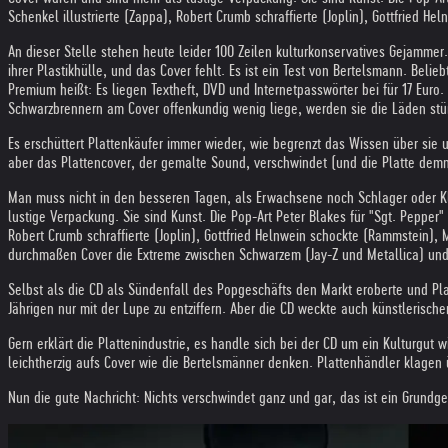
Schenkel illustrierte (Zappa), Robert Crumb schraffierte (Joplin), Gottfried H
An dieser Stelle stehen heute leider 100 Zeilen kulturkonservatives Gejamme
ihrer Plastikhülle, und das Cover fehlt. Es ist ein Test von Bertelsmann. Be
Premium heißt: Es liegen Textheft, DVD und Internetpasswörter bei für 17 Euro
Schwarzbrennern am Cover offenkundig wenig liege, werden sie die Läden stü
Es erschüttert Plattenkäufer immer wieder, wie begrenzt das Wissen über sie und
aber das Plattencover, der gemalte Sound, verschwindet (und die Platte demnä
Man muss nicht in den besseren Tagen, als Erwachsene noch Schlager oder Kl
lustige Verpackung. Sie sind Kunst. Die Pop-Art Peter Blakes für "Sgt. Pepper
Robert Crumb schraffierte (Joplin), Gottfried Helnwein schockte (Rammstein)
durchmaßen Cover die Extreme zwischen Schwarzem (Jay-Z und Metallica) und
Selbst als die CD als Sündenfall des Popgeschäfts den Markt eroberte und Pla
Jährigen nur mit der Lupe zu entziffern. Aber die CD weckte auch künstlerisc
Gern erklärt die Plattenindustrie, es handle sich bei der CD um ein Kulturgu
leichtherzig aufs Cover wie die Bertelsmänner denken. Plattenhändler klage
Nun die gute Nachricht: Nichts verschwindet ganz und gar, das ist ein Grundge