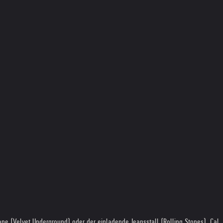
ane (Velvet Underground) oder der einladende Jeansstall (Rolling Stones). Cal