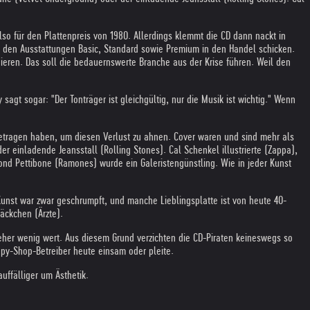
so für den Plattenpreis von 1980. Allerdings klemmt die CD dann nackt in
in den Ausstattungen Basic, Standard sowie Premium in den Handel schicken.
gieren. Das soll die bedauernswerte Branche aus der Krise führen. Weil den
sagt sogar: "Der Tonträger ist gleichgültig, nur die Musik ist wichtig." Wenn
getragen haben, um diesen Verlust zu ahnen. Cover waren und sind mehr als
r einladende Jeansstall (Rolling Stones). Cal Schenkel illustrierte (Zappa),
ond Pettibone (Ramones) wurde ein Galeristengünstling. Wie in jeder Kunst
Kunst war zwar geschrumpft, und manche Lieblingsplatte ist von heute 40-
äckchen (Ärzte).
 eher wenig wert. Aus diesem Grund verzichten die CD-Piraten keineswegs so
py-Shop-Betreiber heute einsam oder pleite.
uffälliger um Ästhetik.