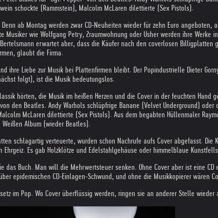
elnwein schockte (Rammstein), Malcolm McLaren dilettierte (Sex Pistols).
r. Denn ab Montag werden zwar CD-Neuheiten wieder für zehn Euro angeboten, al
liebte Musiker wie Wolfgang Petry, 2raumwohnung oder Usher werden ihre Werke 
. Bertelsmann erwartet aber, dass die Käufer nach den coverlosen Billigplatten 
rmen, glaubt die Firma.
 ihre Liebe zur Musik bei Plattenfirmen bleibt. Der Popindustrielle Dieter Gorny 
chst folgt), ist die Musik bedeutungslos.
assik hörten, die Musik im heißen Herzen und die Cover in der feuchten Hand 
" von den Beatles. Andy Warhols schlüpfrige Banane (Velvet Underground) oder de
, Malcolm McLaren dilettierte (Sex Pistols). Aus dem begabten Hüllenmaler Raym
 Weißen Album (wieder Beatles).
tten schlagartig verteuerte, wurden schon Nachrufe aufs Cover abgefasst. Die 
hen Ehrgeiz. Es gab Holzklötze und Edelstahlgehäuse oder himmelblaue Kunstfells
t wie das Buch. Man will die Mehrwertsteuer senken. Ohne Cover aber ist eine CD
n über epidemischen CD-Einlagen-Schwund, und ohne die Musikkopierer wären Co
setz im Pop. Wo Cover überflüssig werden, ringen sie an anderer Stelle wieder a