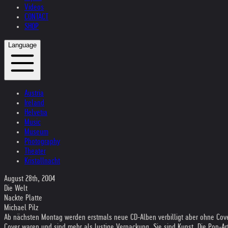
Videos
CONTACT
SHOP
Language
Austria
Ireland
Helvetia
Music
Museum
Photography
Theater
Kristallnacht
August 28th, 2004
Die Welt
Nackte Platte
Michael Pilz
Ab nächsten Montag werden erstmals neue CD-Alben verbilligt aber ohne Cove
Cover waren und sind mehr als lustige Verpackung. Sie sind Kunst. Die Pop-Ar