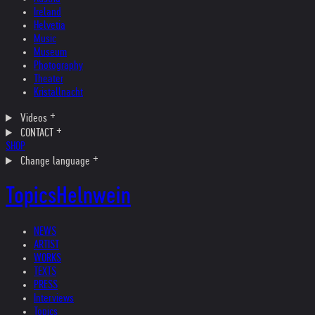
Ireland
Helvetia
Music
Museum
Photography
Theater
Kristallnacht
Videos
CONTACT
SHOP
Change language
Topics
Helnwein
NEWS
ARTIST
WORKS
TEXTS
PRESS
Interviews
Topics