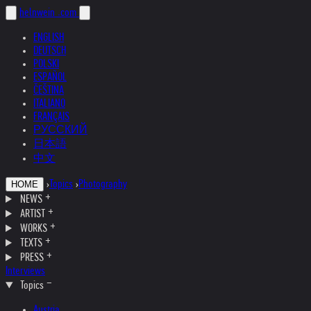
helnwein
.com
ENGLISH
DEUTSCH
POLSKI
ESPAÑOL
ČEŠTINA
ITALIANO
FRANÇAIS
РУССКИЙ
日本語
中文
›
Topics
›
Photography
HOME
NEWS
ARTIST
WORKS
TEXTS
PRESS
Interviews
Topics
Austria