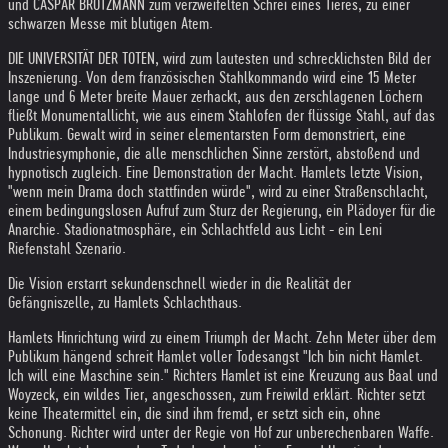
und CASPAR BRÖTZMANN zum verzweifelten Schrei eines Tieres, zu einer
schwarzen Messe mit blutigen Atem.
DIE UNIVERSITÄT DER TOTEN, wird zum lautesten und schrecklichsten Bild der
Inszenierung. Von dem französischen Stahlkommando wird eine 15 Meter
lange und 6 Meter breite Mauer zerhackt, aus den zerschlagenen Löchern
fließt Monumentallicht, wie aus einem Stahlofen der flüssige Stahl, auf das
Publikum. Gewalt wird in seiner elementarsten Form demonstriert, eine
Industriesymphonie, die alle menschlichen Sinne zerstört, abstoßend und
hypnotisch zugleich. Eine Demonstration der Macht. Hamlets letzte Vision,
"wenn mein Drama doch stattfinden würde", wird zu einer Straßenschlacht,
einem bedingungslosen Aufruf zum Sturz der Regierung, ein Plädoyer für die
Anarchie. Stadionatmosphäre, ein Schlachtfeld aus Licht - ein Leni
Riefenstahl Szenario.
Die Vision erstarrt sekundenschnell wieder in die Realität der
Gefängniszelle, zu Hamlets Schlachthaus.
Hamlets Hinrichtung wird zu einem Triumph der Macht. Zehn Meter über dem
Publikum hängend schreit Hamlet voller Todesangst "Ich bin nicht Hamlet.
Ich will eine Maschine sein." Richters Hamlet ist eine Kreuzung aus Baal und
Woyzeck, ein wildes Tier, angeschossen, zum Freiwild erklärt. Richter setzt
keine Theatermittel ein, die sind ihm fremd, er setzt sich ein, ohne
Schonung. Richter wird unter der Regie von Hof zur unberechenbaren Waffe.