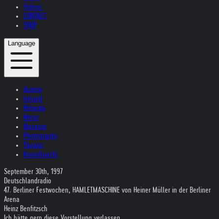
Videos
CONTACT
SHOP
Language
Austria
Ireland
Helvetia
Music
Museum
Photography
Theater
Kristallnacht
September 30th, 1997
Deutschlandradio
47. Berliner Festwochen, HAMLETMASCHINE von Heiner Müller in der Berliner
Arena
Heinz Benfitzsch
Ich hätte gern diese Vorstellung verlassen,...