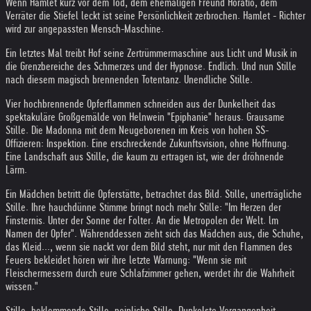
Wenn Hamlet kurz vor dem Tod, dem ehemaligen Freund Horatio, dem
Verräter die Stiefel leckt ist seine Persönlichkeit zerbrochen. Hamlet - Richter
wird zur angepassten Mensch-Maschine.
Ein letztes Mal treibt Hof seine Zertrümmermaschine aus Licht und Musik in
die Grenzbereiche des Schmerzes und der Hypnose. Endlich. Und nun Stille
nach diesem magisch brennenden Totentanz. Unendliche Stille.
Vier hochbrennende Opferflammen schneiden aus der Dunkelheit das
spektakuläre Großgemälde von Helnwein "Epiphanie" heraus. Grausame
Stille. Die Madonna mit dem Neugeborenen im Kreis von hohen SS-
Offizieren: Inspektion. Eine erschreckende Zukunftsvision, ohne Hoffnung.
Eine Landschaft aus Stille, die kaum zu ertragen ist, wie der dröhnende
Lärm.
Ein Mädchen betritt die Opferstätte, betrachtet das Bild. Stille, unerträgliche
Stille. Ihre hauchdünne Stimme bringt noch mehr Stille: "Im Herzen der
Finsternis. Unter der Sonne der Folter. An die Metropolen der Welt. lm
Namen der Opfer". Währenddessen zieht sich das Mädchen aus, die Schuhe,
das Kleid..., wenn sie nackt vor dem Bild steht, nur mit den Flammen des
Feuers bekleidet hören wir ihre letzte Warnung: "Wenn sie mit
Fleischermessern durch eure Schlafzimmer gehen, werdet ihr die Wahrheit
wissen."
Stille, beklemmende Stille, peinliche Stille. Dunkelste Vergangenheit