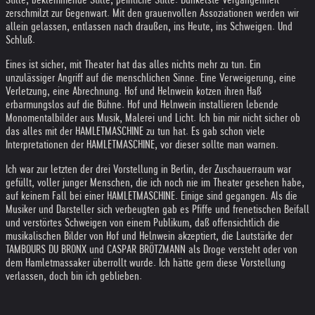
zerschmilzt zur Gegenwart. Mit den grauenvollen Assoziationen werden wir
allein gelassen, entlassen nach draußen, ins Heute, ins Schweigen. Und
Schluß.
Eines ist sicher, mit Theater hat das alles nichts mehr zu tun. Ein
unzulässiger Angriff auf die menschlichen Sinne. Eine Verweigerung, eine
Verletzung, eine Abrechnung. Hof und Helnwein kotzen ihren Haß
erbarmungslos auf die Bühne. Hof und Helnwein installieren lebende
Monomentalbilder aus Musik, Malerei und Licht. Ich bin mir nicht sicher ob
das alles mit der HAMLETMASCHINE zu tun hat. Es gab schon viele
Interpretationen der HAMLETMASCHINE, vor dieser sollte man warnen.
Ich war zur letzten der drei Vorstellung in Berlin, der Zuschauerraum war
gefüllt, voller junger Menschen, die ich noch nie im Theater gesehen habe,
auf keinem Fall bei einer HAMLETMASCHINE. Einige sind gegangen. Als die
Musiker und Darsteller sich verbeugten gab es Pfiffe und frenetischen Beifall
und verstörtes Schweigen von einem Publikum, daß offensichtlich die
musikalischen Bilder von Hof und Helnwein akzeptiert, die Lautstärke der
TAMBOURS DU BRONX und CASPAR BRÖTZMANN als Droge versteht oder von
dem Hamletmassaker überrollt wurde. Ich hätte gern diese Vorstellung
verlassen, doch bin ich geblieben.