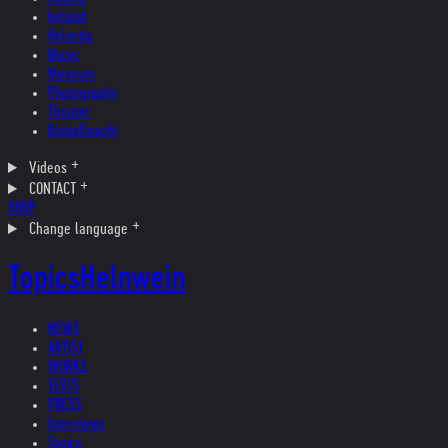
Ireland
Helvetia
Music
Museum
Photography
Theater
Kristallnacht
Videos
CONTACT
SHOP
Change language
Topics
Helnwein
NEWS
ARTIST
WORKS
TEXTS
PRESS
Interviews
Topics