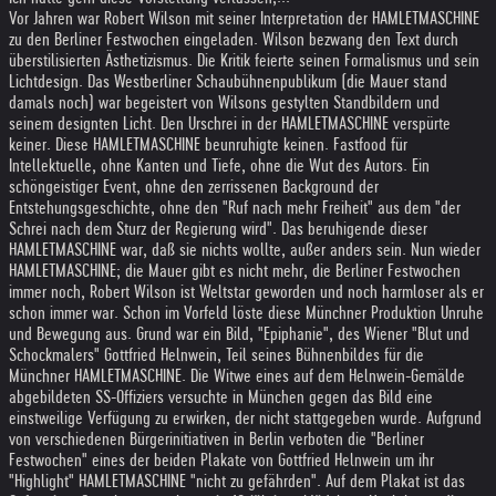
Vor Jahren war Robert Wilson mit seiner Interpretation der HAMLETMASCHINE
zu den Berliner Festwochen eingeladen. Wilson bezwang den Text durch
überstilisierten Ästhetizismus. Die Kritik feierte seinen Formalismus und sein
Lichtdesign. Das Westberliner Schaubühnenpublikum (die Mauer stand
damals noch) war begeistert von Wilsons gestylten Standbildern und
seinem designten Licht. Den Urschrei in der HAMLETMASCHINE verspürte
keiner. Diese HAMLETMASCHINE beunruhigte keinen. Fastfood für
Intellektuelle, ohne Kanten und Tiefe, ohne die Wut des Autors. Ein
schöngeistiger Event, ohne den zerrissenen Background der
Entstehungsgeschichte, ohne den "Ruf nach mehr Freiheit" aus dem "der
Schrei nach dem Sturz der Regierung wird". Das beruhigende dieser
HAMLETMASCHINE war, daß sie nichts wollte, außer anders sein. Nun wieder
HAMLETMASCHINE; die Mauer gibt es nicht mehr, die Berliner Festwochen
immer noch, Robert Wilson ist Weltstar geworden und noch harmloser als er
schon immer war. Schon im Vorfeld löste diese Münchner Produktion Unruhe
und Bewegung aus. Grund war ein Bild, "Epiphanie", des Wiener "Blut und
Schockmalers" Gottfried Helnwein, Teil seines Bühnenbildes für die
Münchner HAMLETMASCHINE. Die Witwe eines auf dem Helnwein-Gemälde
abgebildeten SS-Offiziers versuchte in München gegen das Bild eine
einstweilige Verfügung zu erwirken, der nicht stattgegeben wurde. Aufgrund
von verschiedenen Bürgerinitiativen in Berlin verboten die "Berliner
Festwochen" eines der beiden Plakate von Gottfried Helnwein um ihr
"Highlight" HAMLETMASCHINE "nicht zu gefährden". Auf dem Plakat ist das