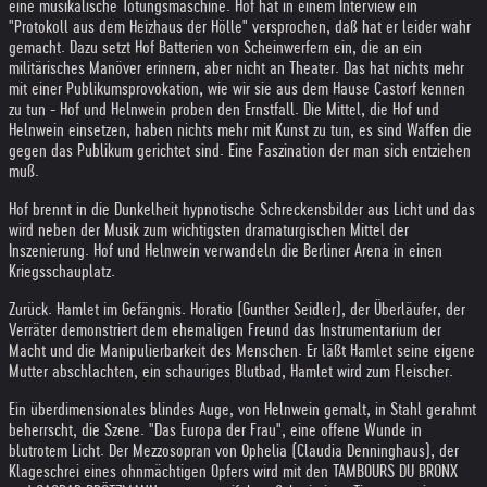
eine musikalische Tötungsmaschine. Hof hat in einem Interview ein
"Protokoll aus dem Heizhaus der Hölle" versprochen, daß hat er leider wahr
gemacht. Dazu setzt Hof Batterien von Scheinwerfern ein, die an ein
militärisches Manöver erinnern, aber nicht an Theater. Das hat nichts mehr
mit einer Publikumsprovokation, wie wir sie aus dem Hause Castorf kennen
zu tun - Hof und Helnwein proben den Ernstfall. Die Mittel, die Hof und
Helnwein einsetzen, haben nichts mehr mit Kunst zu tun, es sind Waffen die
gegen das Publikum gerichtet sind. Eine Faszination der man sich entziehen
muß.
Hof brennt in die Dunkelheit hypnotische Schreckensbilder aus Licht und das
wird neben der Musik zum wichtigsten dramaturgischen Mittel der
Inszenierung. Hof und Helnwein verwandeln die Berliner Arena in einen
Kriegsschauplatz.
Zurück. Hamlet im Gefängnis. Horatio (Gunther Seidler), der Überläufer, der
Verräter demonstriert dem ehemaligen Freund das Instrumentarium der
Macht und die Manipulierbarkeit des Menschen. Er läßt Hamlet seine eigene
Mutter abschlachten, ein schauriges Blutbad, Hamlet wird zum Fleischer.
Ein überdimensionales blindes Auge, von Helnwein gemalt, in Stahl gerahmt
beherrscht, die Szene. "Das Europa der Frau", eine offene Wunde in
blutrotem Licht. Der Mezzosopran von Ophelia (Claudia Denninghaus), der
Klageschrei eines ohnmächtigen Opfers wird mit den TAMBOURS DU BRONX