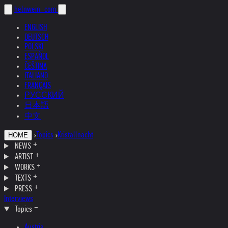
helnwein
.com
ENGLISH
DEUTSCH
POLSKI
ESPAÑOL
ČEŠTINA
ITALIANO
FRANÇAIS
РУССКИЙ
日本語
中文
›
Topics
›
Kristallnacht
HOME
NEWS
ARTIST
WORKS
TEXTS
PRESS
Interviews
Topics
Austria