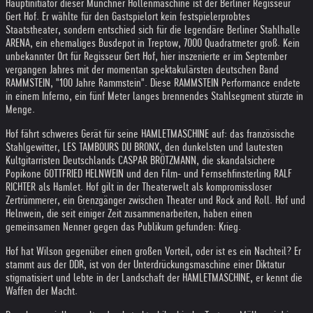
Hauptinitiator dieser Münchner Höllenmaschine ist der Berliner Regisseur
Gert Hof. Er wählte für den Gastspielort kein festspielerprobtes
Staatstheater, sondern entschied sich für die legendäre Berliner Stahlhalle
ARENA, ein ehemaliges Busdepot in Treptow, 7000 Quadratmeter groß. Kein
unbekannter Ort für Regisseur Gert Hof, hier inszenierte er im September
vergangen Jahres mit der momentan spektakulärsten deutschen Band
RAMMSTEIN, "100 Jahre Rammstein". Diese RAMMSTEIN Performance endete
in einem Inferno, ein fünf Meter langes brennendes Stahlsegment stürzte in
Menge.
Hof fährt schweres Gerät für seine HAMLETMASCHINE auf: das französische
Stahlgewitter, LES TAMBOURS DU BRONX, den dunkelsten und lautesten
Kultgitarristen Deutschlands CASPAR BRÖTZMANN, die skandalsichere
Popikone GOTTFRIED HELNWEIN und den Film- und Fernsehfinsterling RALF
RICHTER als Hamlet. Hof gilt in der Theaterwelt als kompromissloser
Zertrümmerer, ein Grenzgänger zwischen Theater und Rock and Roll. Hof und
Helnwein, die seit einiger Zeit zusammenarbeiten, haben einen
gemeinsamen Nenner gegen das Publikum gefunden: Krieg.
Hof hat Wilson gegenüber einen großen Vorteil, oder ist es ein Nachteil? Er
stammt aus der DDR, ist von der Unterdrückungsmaschine einer Diktatur
stigmatisiert und lebte in der Landschaft der HAMLETMASCHINE, er kennt die
Waffen der Macht.