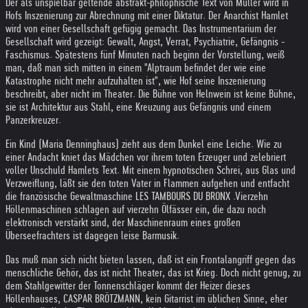
Der als unspielbar geltende abstrakt-philophische Text von Müller wird in
Hofs Inszenierung zur Abrechnung mit einer Diktatur. Der Anarchist Hamlet
wird von einer Gesellschaft gefügig gemacht. Das Instrumentarium der
Gesellschaft wird gezeigt: Gewalt, Angst, Verrat, Psychiatrie, Gefängnis -
Faschismus. Spätestens fünf Minuten nach beginn der Vorstellung, weiß
man, daß man sich mitten in einem "Alptraum befindet der wie eine
Katastrophe nicht mehr aufzuhalten ist", wie Hof seine Inszenierung
beschreibt, aber nicht im Theater. Die Bühne von Helnwein ist keine Bühne,
sie ist Architektur aus Stahl, eine Kreuzung aus Gefängnis und einem
Panzerkreuzer.
Ein Kind (Maria Denninghaus) zieht aus dem Dunkel eine Leiche. Wie zu
einer Andacht kniet das Mädchen vor ihrem toten Erzeuger und zelebriert
voller Unschuld Hamlets Text. Mit einem hypnotischen Schrei, aus Glas und
Verzweiflung, läßt sie den toten Vater in Flammen aufgehen und entfacht
die französische Gewaltmaschine LES TAMBOURS DU BRONX .Vierzehn
Höllenmaschinen schlagen auf vierzehn Ölfässer ein, die dazu noch
elektronisch verstärkt sind, der Maschinenraum eines großen
Überseefrachters ist dagegen leise Barmusik.
Das muß man sich nicht bieten lassen, daß ist ein Frontalangriff gegen das
menschliche Gehör, das ist nicht Theater, das ist Krieg. Doch nicht genug, zu
dem Stahlgewitter der Tonnenschläger kommt der Heizer dieses
Höllenhauses, CASPAR BRÖTZMANN, kein Gitarrist im üblichen Sinne, eher