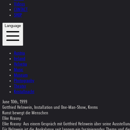
Videos
CONTACT
SHOP
Language
Austria
Ireland
Helvetia
Music
Museum
Photography
Theater
Kristallnacht
June 10th, 1999
Gottfried Helnwein, Installation und One-Man-Show, Krems
Kunst bewegt die Menschen
Elke Krasny
Elke Krasny: Aus einem Gespräch mit Gottfried Helnwein über seine Ausstellun
Für Helnwein ist die Apokalypse seit langem ein faszinierendes Thema und die