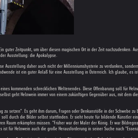
. Ein guter Zeitpunkt, um über diesen magischen Ort in der Zeit nachzudenken.
 der Ausstellung: die Apokalypse.
se Ausstellung daher auch nicht der Millenniumshysterie zu verdanken, sondern 
ndwende ist ein guter Anlaß für eine Ausstellung in Österreich. Ich glaube, es 
ines kommenden schrecklichen Weltenendes. Diese Offenbarung soll für Helnwein
selbst geht Helnwein immer von einem zukünftigen Gegenüber aus, mit dem die 
ung zu setzen". Es geht ihm darum, Fragen oder Denkanstöße in der Schwebe zu
soll durch die Bilder selbst stattfinden. Er sieht heute für bildende Künstler 
hren Raum erkämpfen müssen. "Früher war der Maler der König. Er war Bildregis
st für Helnwein auch die große Herausforderung in seiner Suche nach "Essenz 