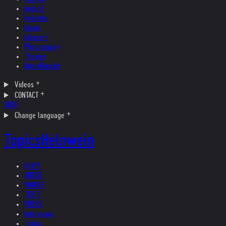
Ireland
Helvetia
Music
Museum
Photography
Theater
Kristallnacht
Videos
CONTACT
SHOP
Change language
Topics
Helnwein
NEWS
ARTIST
WORKS
TEXTS
PRESS
Interviews
Topics