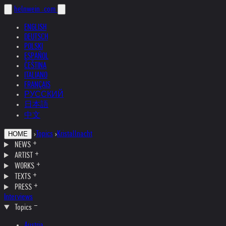
helnwein
.com
ENGLISH
DEUTSCH
POLSKI
ESPAÑOL
ČEŠTINA
ITALIANO
FRANÇAIS
РУССКИЙ
日本語
中文
›
Topics
›
Kristallnacht
HOME
NEWS
ARTIST
WORKS
TEXTS
PRESS
Interviews
Topics
Austria