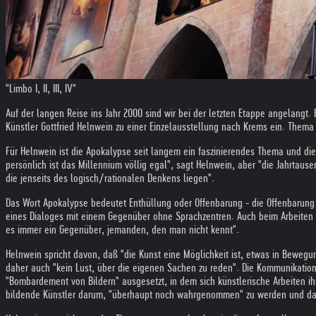
"Limbo I, II, III, IV"
Auf der langen Reise ins Jahr 2000 sind wir bei der letzten Etappe angelangt
Künstler Gottfried Helnwein zu einer Einzelausstellung nach Krems ein. Thema
Für Helnwein ist die Apokalypse seit langem ein faszinierendes Thema und die
persönlich ist das Millennium völlig egal", sagt Helnwein, aber "die Jahrtause
die jenseits des logisch/rationalen Denkens liegen".
Das Wort Apokalypse bedeutet Enthüllung oder Offenbarung - die Offenbarung e
eines Dialoges mit einem Gegenüber ohne Sprachzentren. Auch beim Arbeiten 
es immer ein Gegenüber, jemanden, den man nicht kennt".
Helnwein spricht davon, daß "die Kunst eine Möglichkeit ist, etwas in Beweg
daher auch "kein Lust, über die eigenen Sachen zu reden". Die Kommunikation 
"Bombardement von Bildern" ausgesetzt, in dem sich künstlerische Arbeiten i
bildende Künstler darum, "überhaupt noch wahrgenommen" zu werden und das i