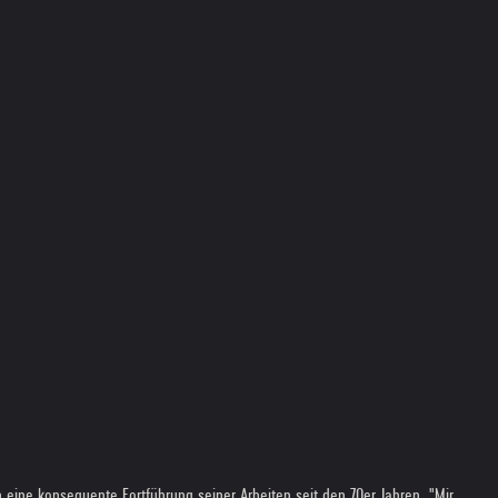
eine konsequente Fortführung seiner Arbeiten seit den 70er Jahren. "Mir