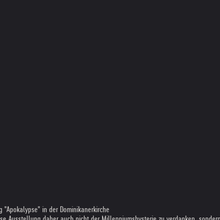
g "Apokalypse" in der Dominikanerkirche
se Ausstellung daher auch nicht der Millenniumshysterie zu verdanken, sondern 