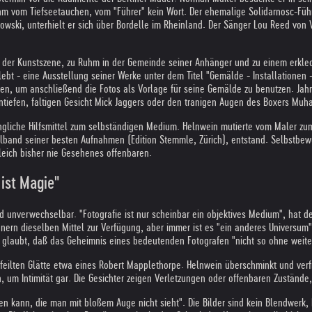
 ihm vom Tiefseetauchen, vom "Führer" kein Wort. Der ehemalige Solidarnosc-Füh
ukowski, unterhielt er sich über Bordelle im Rheinland. Der Sänger Lou Reed v
in der Kunstszene, zu Ruhm in der Gemeinde seiner Anhänger und zu einem erklec
t - eine Ausstellung seiner Werke unter dem Titel "Gemälde - Installationen - Fot
ten, um anschließend die Fotos als Vorlage für seine Gemälde zu benutzen. Jah
entiefen, faltigen Gesicht Mick Jaggers oder den tranigen Augen des Boxers Muh
ngliche Hilfsmittel zum selbständigen Medium. Helnwein mutierte vom Maler zum 
and seiner besten Aufnahmen (Edition Stemmle, Zürich), entstand. Selbstbewuß
leich bisher nie Gesehenes offenbaren.
ist Magie"
 unverwechselbar. "Fotografie ist nur scheinbar ein objektives Medium", hat der
nern dieselben Mittel zur Verfügung, aber immer ist es "ein anderes Universum"
n glaubt, daß das Geheimnis eines bedeutenden Fotografen "nicht so ohne weiter
feilten Glätte etwa eines Robert Mapplethorpe. Helnwein überschminkt und verfr
, um Intimität gar. Die Gesichter zeigen Verletzungen oder offenbaren Zustände
chen kann, die man mit bloßem Auge nicht sieht". Die Bilder sind kein Blendwe