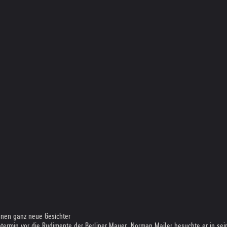
onen ganz neue Gesichter
totermin vor die Rudimente der Berliner Mauer. Norman Mailer besuchte er in s