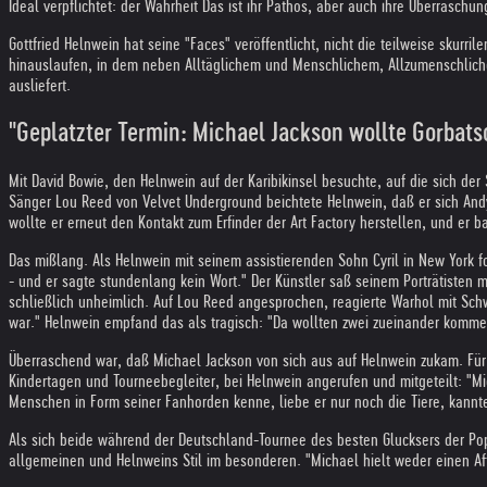
Ideal verpflichtet: der Wahrheit Das ist ihr Pathos, aber auch ihre Überrasch
Gottfried Helnwein hat seine "Faces" veröffentlicht, nicht die teilweise skurr
hinauslaufen, in dem neben Alltäglichem und Menschlichem, Allzumenschlich
ausliefert.
"Geplatzter Termin: Michael Jackson wollte Gorbats
Mit David Bowie, den Helnwein auf der Karibikinsel besuchte, auf die sich der
Sänger Lou Reed von Velvet Underground beichtete Helnwein, daß er sich And
wollte er erneut den Kontakt zum Erfinder der Art Factory herstellen, und e
Das mißlang. Als Helnwein mit seinem assistierenden Sohn Cyril in New York fot
- und er sagte stundenlang kein Wort." Der Künstler saß seinem Porträtisten 
schließlich unheimlich. Auf Lou Reed angesprochen, reagierte Warhol mit Schw
war." Helnwein empfand das als tragisch: "Da wollten zwei zueinander kommen
Überraschend war, daß Michael Jackson von sich aus auf Helnwein zukam. Für ge
Kindertagen und Tourneebegleiter, bei Helnwein angerufen und mitgeteilt: "Mi
Menschen in Form seiner Fanhorden kenne, liebe er nur noch die Tiere, kann
Als sich beide während der Deutschland-Tournee des besten Glucksers der Pop-
allgemeinen und Helnweins Stil im besonderen. "Michael hielt weder einen Affe