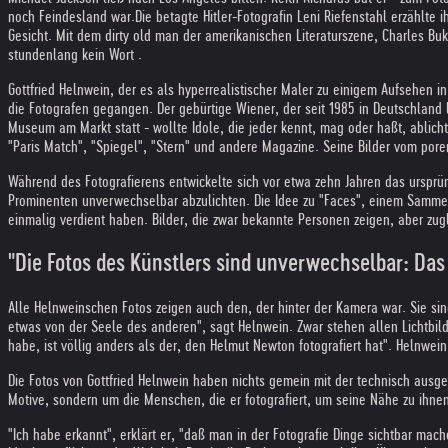
noch Feindesland war.Die betagte Hitler-Fotografin Leni Riefenstahl erzählte
Gesicht. Mit dem dirty old man der amerikanischen Literaturszene, Charles B
stundenlang kein Wort .
Gottfried Helnwein, der es als hyperrealistischer Maler zu einigem Aufsehen 
die Fotografen gegangen. Der gebürtige Wiener, der seit 1985 in Deutschland leb
Museum am Markt statt - wollte Idole, die jeder kennt, mag oder haßt, ablich
"Paris Match", "Spiegel", "Stern" und andere Magazine. Seine Bilder vom por
Während des Fotografierens entwickelte sich vor etwa zehn Jahren das ursprü
Prominenten unverwechselbar abzulichten. Die Idee zu "Faces", einem Sammelb
einmalig verdient haben. Bilder, die zwar bekannte Personen zeigen, aber zug
"Die Fotos des Künstlers sind unverwechselbar: Das 
Alle Helnweinschen Fotos zeigen auch den, der hinter der Kamera war. Sie sind
etwas von der Seele des anderen", sagt Helnwein. Zwar stehen allen Lichtbild
habe, ist völlig anders als der, den Helmut Newton fotografiert hat". Helnwei
Die Fotos von Gottfried Helnwein haben nichts gemein mit der technisch ausge
Motive, sondern um die Menschen, die er fotografiert, um seine Nähe zu ihnen
"Ich habe erkannt", erklärt er, "daß man in der Fotografie Dinge sichtbar ma