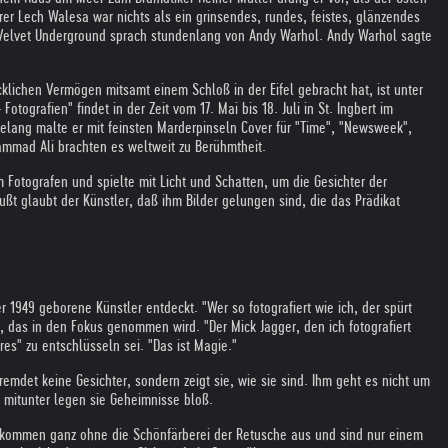
rer Lech Walesa war nichts als ein grinsendes, rundes, feistes, glänzendes
on Velvet Underground sprach stundenlang von Andy Warhol. Andy Warhol sagte
klichen Vermögen mitsamt einem Schloß in der Eifel gebracht hat, ist unter
ografien" findet in der Zeit vom 17. Mai bis 18. Juli in St. Ingbert im
relang malte er mit feinsten Marderpinseln Cover für "Time", "Newsweek",
ammad Ali brachten es weltweit zu Berühmtheit.
Fotografen und spielte mit Licht und Schatten, um die Gesichter der
t glaubt der Künstler, daß ihm Bilder gelungen sind, die das Prädikat
 1949 geborene Künstler entdeckt. "Wer so fotografiert wie ich, der spürt
, das in den Fokus genommen wird. "Der Mick Jagger, den ich fotografiert
es" zu entschlüsseln sei. "Das ist Magie."
emdet keine Gesichter, sondern zeigt sie, wie sie sind. Ihm geht es nicht um
, mitunter legen sie Geheimnisse bloß.
rk, kommen ganz ohne die Schönfärberei der Retusche aus und sind nur einem