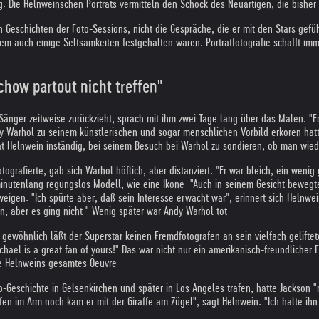
ung. Die Helnweinschen Porträts vermitteln den Schock des Neuartigen, die bish
ilen Geschichten der Foto-Sessions, nicht die Gespräche, die er mit den Stars gef
em auch einige Seltsamkeiten festgehalten wären. Porträtfotografie schafft i
chow partout nicht treffen"
 Sänger zeitweise zurückzieht, sprach mit ihm zwei Tage lang über das Malen. "Er
y Warhol zu seinem künstlerischen und sogar menschlichen Vorbild erkoren hat
r bat Helnwein inständig, bei seinem Besuch bei Warhol zu sondieren, ob man w
ografierte, gab sich Warhol höflich, aber distanziert. "Er war bleich, ein weni
minutenlang regungslos Modell, wie eine Ikone. "Auch in seinem Gesicht bewegt
eigen. "Ich spürte aber, daß sein Interesse erwacht war", erinnert sich Helnwe
, aber es ging nicht." Wenig später war Andy Warhol tot.
wöhnlich läßt der Superstar keinen Fremdfotografen an sein vielfach geliftetes
chael is a great fan of yours!" Das war nicht nur ein amerikanisch-freundliche
te Helnweins gesamtes Oeuvre.
Geschichte in Gelsenkirchen und später in Los Angeles trafen, hatte Jackson "
n im Arm noch kam er mit der Giraffe am Zügel", sagt Helnwein. "Ich halte ihn n