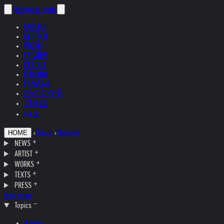
helnwein
.com
ENGLISH
DEUTSCH
POLSKI
ESPAÑOL
ČEŠTINA
ITALIANO
FRANÇAIS
РУССКИЙ
日本語
中文
›
Topics
›
Museum
HOME
NEWS
ARTIST
WORKS
TEXTS
PRESS
Interviews
Topics
Austria