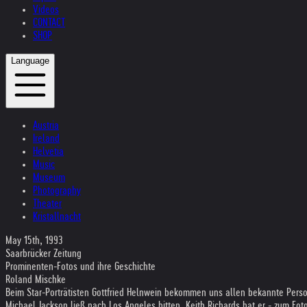
Videos
CONTACT
SHOP
Language
Austria
Ireland
Helvetia
Music
Museum
Photography
Theater
Kristallnacht
May 15th, 1993
Saarbrücker Zeitung
Prominenten-Fotos und ihre Geschichte
Roland Mischke
Beim Star-Porträtisten Gottfried Helnwein bekommen uns allen bekannte Pers
Michael Jackson ließ nach Los Angeles bitten. Keith Richards bat er - zum Fo