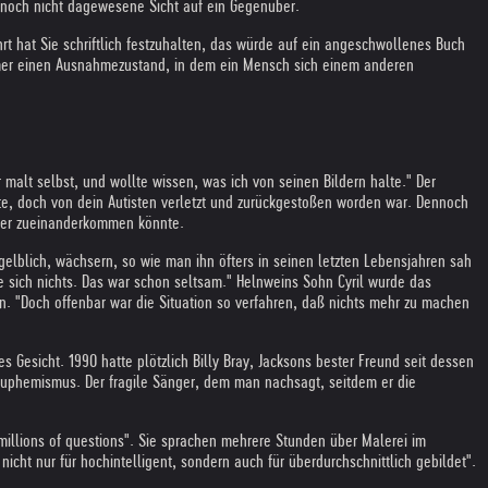
er noch nicht dagewesene Sicht auf ein Gegenüber.
ührt hat Sie schriftlich festzuhalten, das würde auf ein angeschwollenes Buch
mmer einen Ausnahmezustand, in dem ein Mensch sich einem anderen
 malt selbst, und wollte wissen, was ich von seinen Bildern halte." Der
te, doch von dein Autisten verletzt und zurückgestoßen worden war. Dennoch
ieder zueinanderkommen könnte.
g gelblich, wächsern, so wie man ihn öfters in seinen letzten Lebensjahren sah
e sich nichts. Das war schon seltsam." Helnweins Sohn Cyril wurde das
in. "Doch offenbar war die Situation so verfahren, daß nichts mehr zu machen
 Gesicht. 1990 hatte plötzlich Billy Bray, Jacksons bester Freund seit dessen
r Euphemismus. Der fragile Sänger, dem man nachsagt, seitdem er die
millions of questions". Sie sprachen mehrere Stunden über Malerei im
icht nur für hochintelligent, sondern auch für überdurchschnittlich gebildet".