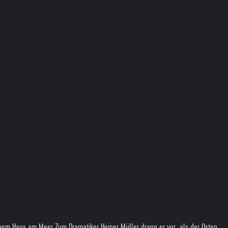
einem Haus am Meer Zum Dramatiker Heiner Müller drang er vor, als der Osten