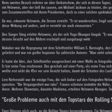
Beim zweiten Besuch redeten sie über Gorbatschow, der sich in diesen Tagen, 
mit Helnwein, aber der ließ ihn sausen, um Michael Jackson zu trösten, der g
zum Zusammentreffen mit ihrem Präsidenten, doch zu einer solchen spektak
Da war, erkannte Helnwein, die Grenze erreicht. "Er ist wunderschön, fragil un
diese Wirkung auf andere, und er versteht sie auch einzusetzen."
Den Sänger Sting erlebte Helnwein, als der sich Yoga-Übungen hingab. "Er wan
dessen Gesicht auf den Bildern erschöpft und ausgelaugt wirkt.
Makaber war die Begegnung mit dem Schriftsteller William S. Burroughs, den
geliefert und war ein großer Inspirator für zahlreiche Autoren. "Man sieht sof
Er hatte die Idee, den Schriftsteller ausgerechnet mit einer Waffe zu fotograf
Er hat seine Frau erschossen. Das geschah auf einer Party, als seine Frau sic
wollte erst nicht die 45er vor sein Gesicht halten, damit der Schatten des Lauf
Leni Riefenstahl war die einzige Frau, die sich bisher auf den Fotografen Helnw
sprechen. "Die Vergangenheit war tabu". Frauen scheinen instinktiv die Nähe, di
ihnen. Mehrere Showstars, darunter Madonna, erteilten Helnwein Absagen. Sel
"Große Probleme auch mit den Topstars der Rolling 
Einer Odyssee glich auch, an die Rolling Stones heranzukommen. Für Helnwein