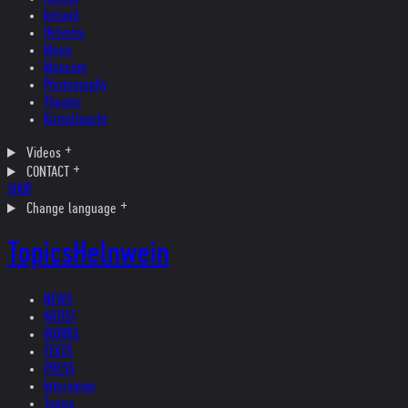
Ireland
Helvetia
Music
Museum
Photography
Theater
Kristallnacht
Videos
CONTACT
SHOP
Change language
Topics
Helnwein
NEWS
ARTIST
WORKS
TEXTS
PRESS
Interviews
Topics