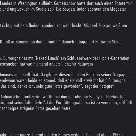
 Landes in Washington aufhielt. Gorbatschow hatte dort auch einen Fototermin
kte und unglücklich im Studio saß. Die Sowjets luden spontan den Megastar
icht richtig auf dem Boden, sondern schwebt leicht. Michael Jackson weiß um
 floß in Strömen an ihm herunter." Danach fotografiert Helnwein Sting,
 Burroughs hat mit "Naked Lunch" ein Schlüsselwerk der Hippie-Generation
o beschrieben hat wie niemand anders", erzählt Helnwein.
l Dummes angestellt hat. Da gibt es diesen dunklen Punkt in seiner Biographie:
Irgendwann waren beide so stoned, daß er sie voll erwischt hat." Burroughs
. "Das sind, denke ich, sehr gute Fotos geworden", sagt der Fotograf.
s Aufmärsche glorifizierte, wollte mit ihm nur über ihr Hobby Tiefseetauchen
, und seine faltentiefe Art der Porträtfotografie, so ist zu vermuten, mißfällt
nsnobelpreisträgerin Fotos gesehen hatte.
habe meine ganze Jugend mit den Stones verbracht" -, und als es 1983 in