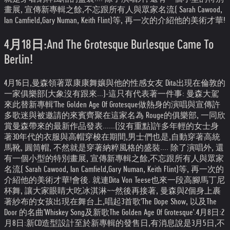
畫展, 宣傳新專輯之餘,不忘跟所有人與眾家名流( Sarah Cawood,
Ian Camfield,Gary Numan, Keith Flint)等, 再一次的介紹他的美術才華!
4月18日:And The Grotesque Burlesque Came To
Berlin!
4月16日,曼森領著眾康康舞孃與他的性感女友 Dita出現在倫敦的
一家俱樂部(大象沒有跟來...)-這只有代表著一件事: 曼森大駕
來此替新專輯'The Golden Age Of Grotesque做熱身的演唱與宣傳
許
多歌迷與被邀請的來賓齊聚在這家名為 Rouge的俱樂部, 一同欣
賞曼森帶來的最新作品發表......(沒有重點)
許多年輕的女士身
著30年代的衣服與高帽穿梭在期間,男士們也是,自動穿著高統
馬靴, 圓筒帽, 不然就是穿著納粹風格的盛裝.... 除了演唱外, 還
有一個小型的特別畫展, 宣傳新專輯之餘,不忘跟所有人與眾家
名流( Sarah Cawood, Ian Camfield,Gary Numan, Keith Flint)等, 再一次的
介紹他的美術才華!
會後. 就連Dita Von Teese也來一段高腳馬丁尼
杯舞, 讓大家眼睛大吃冰淇淋~~然後再接著, 曼森與2個身上裹
著紗布的女孩出現在舞台上,唱起3首歌'The Dope Show, 以及The
Door 的名曲'Whiskey Song及新歌The Golden Age Of Grotesque'.
4月8日:
2
月8日:新CD造型設計
至於新專輯的發售日,有消息說是3月5日,不