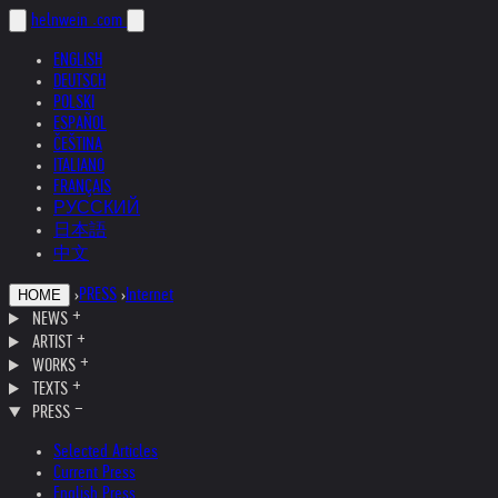
helnwein
.com
ENGLISH
DEUTSCH
POLSKI
ESPAÑOL
ČEŠTINA
ITALIANO
FRANÇAIS
РУССКИЙ
日本語
中文
›
PRESS
›
Internet
HOME
NEWS
ARTIST
WORKS
TEXTS
PRESS
Selected Articles
Current Press
English Press