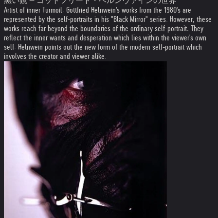
黒い鏡 — ゴットフリート・ヘルンヴァインの世界
Artist of inner Turmoil. Gottfried Helnwein's works from the 1980's are
represented by the self-portraits in his "Black Mirror" series. However, these
works reach far beyond the boundaries of the ordinary self-portrait. They
reflect the inner wants and desperation which lies within the viewer's own
self. Helnwein points out the new form of the modern self-portrait which
involves the creator and viewer alike.