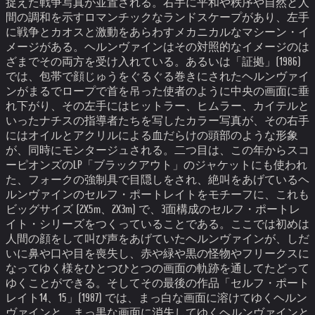
捉えた戦争写真が並置される。右手に平和や秩序や自然と人
間の調和を示すロマンチックなランドスケープがあり、左手
に戦争とカオスと激動をあらわすメカニカルなマシーン・イ
メージがある。ヘルンヴァインはその対照的なイメージのは
ざまでその両方を受け入れている。
あるいは「証拠」(1986)
では、包帯で顔じゅうをぐるぐる巻きにされたヘルンヴァイ
ンがまるでロープで首を吊った使者のように中央の画面に垂
れ下がり、その左手にはヒットラー、ヒムラー、カイテルと
いったナチスの指導者たちを写したカラー写真が、その右手
にはオイルとアクリルによる血だらけの頭部のような形象
が、同時にモンタージュされる。
二つ目は、この年からスコ
ーピオンズのLP「ブラックアウト」のジャケットにも使われ
た、フォークの強制具で目隠しをされ、絶叫をあげているヘ
ルンヴァインのセルフ・ポートレイトをモチーフに、これも
ビッグサイズ (2X5m、2X3m) で、3面構成のセルフ・ポートレ
イト・シリーズをつくっていることである。ここでは初めは
人間の顔をして叫び声をあげていたヘルンヴァインが、しだ
いに鼻や口や目を喪失し、赤や緑や黒の怪物やフリークスに
なってゆく様をひとつひとつの画面の軌跡を通してたどって
ゆくことができる。そしてその最後の作品「セルフ・ポート
レイト14、15」(1987) では、まっ白な画面に溶けてゆくヘルン
ヴァインと、まっ黒な画面に消失してゆくヘルンヴァインと