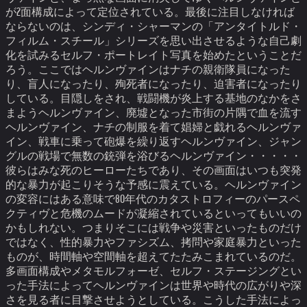
が2面構成によって定位されている。
最後に注目しなければ
ならないのは、シンディ・シャーマンの「アンタイトルド・
フィルム・スチール」シリーズを思い出させるような自己劇
化を試みるセルフ・ポートレイト写真を始めたということだ
ろう。ここではヘルンヴァインはナチの親衛隊員になった
り、盲人になったり、殉死者になったり、迫害者になったり
している。目隠しをされ、戦闘機が炎上する基地のなかをさ
まようヘルンヴァイン、廃墟となった市街の片隅で血を流す
ヘルンヴァイン、ナチの制服を着て娼婦と戯れるヘルンヴァ
イン、戦車に乗って砲爆を繰り返すヘルンヴァイン、ジャン
グルの戦場で無数の銃弾を浴びるヘルンヴァイン・・・・・
彼らはみな死のヒーローたちであり、その画面はいつも突発
的な暴力が起こりそうな予感に震えている。
ヘルンヴァイン
の変容にはある意味で80年代のカタストロフィーのパースペ
クティヴと危機のムードが凝縮されているといってもいいの
かもしれない。つまりそこには戦争や災害といったものだけ
ではなく、性的暴力やファシズム、拷問や家庭暴力といった
ものが、時間軸や空間軸を超えてたたみこまれているのだ。
多画面構成やメタモルフォーゼ、セルフ・ステージングとい
った手法によってヘルンヴァインは世界や時代の広がりや深
さを見る者に目撃させようとしている。こうした手法によっ