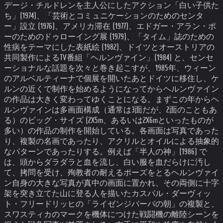
デージ・チルドレンを主人公にしたアクション「白い子供た
ち」(1974)、「芸術とコミュニケーションのためのセンタ
ー」設立 (1976)、アメリカ滞在 (1977)、エドガー・アラン・ポ
ーのためのドゥローイング展 (1979)、「タイム」誌のための
性病をテーマにした表紙絵 (1982)、ドイツとオーストリアの
共同製作によるTV番組「ヘルンヴァイン」(1984) と、センセ
ーショナルな話題を次々と巻き起こすが、1985年、ウィーン
のアルベルティーナで個展を開いたあとドイツに移住し、ケ
ルンの近くで制作を始めるようになってからヘルンヴァイン
の作品は大きく変わってゆくことになる。
まずこの年からヘ
ルンヴァインは多画面構成（通常は3面だが、2面のこともあ
る）のビッグ・サイズ (2X5m、あるいは2X6mといったものが
多い）の作品の制作を開始している。
各画面は写真であった
り、複製の名画であったり、アクリルとオイルによる抽象的
なパターンであったりする。
例えば「半人の神」(1986) で
は、頭からダラダラと血を流し、白い服を血だらけに汚し
て、拷問を受け、殉教者の耐えるポーズをとるヘルンヴァイ
ン自身の大きな写真が真中の画面に置かれ、その両側に十字
架を突き立てた山に登る人を描いたカスパル・ダーヴィッ
ト・フリードリッヒの「ライゼンジバーバの朝」の複製と、
スワスティカのマークを機体につけた戦闘機の離陸シーンを