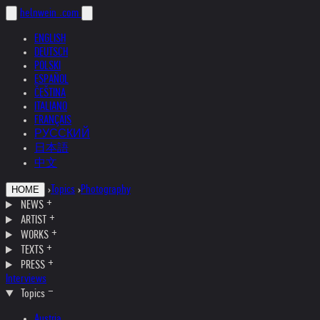
helnwein
.com
ENGLISH
DEUTSCH
POLSKI
ESPAÑOL
ČEŠTINA
ITALIANO
FRANÇAIS
РУССКИЙ
日本語
中文
›
Topics
›
Photography
HOME
NEWS
ARTIST
WORKS
TEXTS
PRESS
Interviews
Topics
Austria