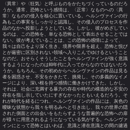
〈異常〉や〈狂気〉と呼ぶものをかたちづくっているのだろ
うか。
通常、恐怖という感情は、〈正常〉なものへの〈異
常〉なものの侵入を核心に置いている。ヘルンヴァインの行
為もこの事実をしっかりと認識し、その侵入のプロセスを作
品のなかへ投影しようとしている。しかし、彼がめざしてい
るのは、この恐怖を、単なる恐怖として表出させることでは
ない。彼が考えていることは、この恐怖の感情によって、
我々は自己をより深く生き、境界や限界を超え、恐怖と悦び
とが厳密に区別されない領域へ入りこんでゆけるということ
なのだ。
おそらくそうしたことをヘルンヴァインが強く意識
するようになったのは80年代に入ってからなのではないだろ
うか。
もちろん、その初めからヘルンヴァインの作品は見る
者を困惑させ、不安をかきたて、挑発し、その多義的なイメ
ージにより、深い根を持つ感情に働きかけてきた。しかし、
それは、社会に充満する暴力の存在や時代の構造的な不安の
存在を指し示していたにすぎなかったともいえるだろう。そ
れが時代を経るにつれ、ヘルンヴァインの作品には、灰色の
曖昧な状態から我々を明るみへと引き出し、我々の世界の隠
された側面との出会いをもたらすような普遍的な恐怖への扉
が様々に用意されるようになっている気がする。
ヘルンヴァ
インにとって恐怖とはいわば、意識と潜在意識との間の濾過