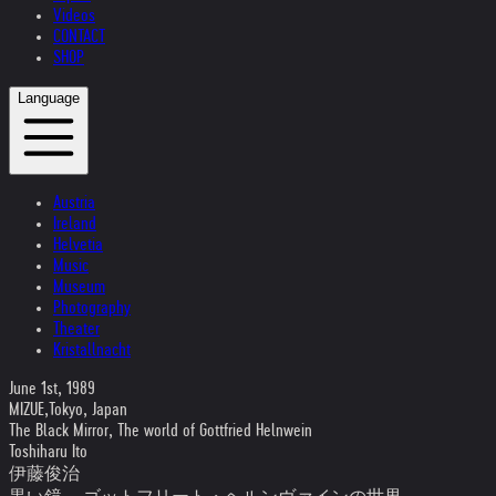
Videos
CONTACT
SHOP
Language
Austria
Ireland
Helvetia
Music
Museum
Photography
Theater
Kristallnacht
June 1st, 1989
MIZUE,Tokyo, Japan
The Black Mirror, The world of Gottfried Helnwein
Toshiharu Ito
伊藤俊治