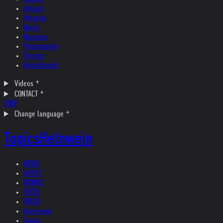
Ireland
Helvetia
Music
Museum
Photography
Theater
Kristallnacht
Videos
CONTACT
SHOP
Change language
Topics
Helnwein
NEWS
ARTIST
WORKS
TEXTS
PRESS
Interviews
Topics