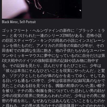
Black Mirror, Self-Portrait
ゴットフリート・ヘルンヴァインの新作に「ブラック・ミラ
ー」と名づけられた一連のシリーズ(1987)がある。恐怖小説
の巨匠スティーヴン・キングの同名の小説にインスピレーシ
ョンを得たものだ。
アメリカの片田舎の12歳の少年が、その
田舎町での単調な生活に飽き、他の子供たちがみなスーパー
マンやミッキーマウスに夢中になっているのに自分だけは第
2次大戦中のドイツの強制収容所の記録や読み物に熱中す
る。
その記録を見たり、読んだりするたびごとに、少年は
「彼らは本当にそんなひどいことを現実にやったんだ」と驚
き、ゾクゾクとしたものが体のなかを走ってゆく。そしてあ
る日いつも通るバス停で、少年は収容所の記録写真のなかで
見たことのある顔を見つける。髑髏の勲章のついた黒い帽子
を被り、ナチの黒い制服を身につけていた忌わしい男の顔が
少年の現実の世界に突然あらわれたのだ。少年はその男に秘
密の手紙を出し、なぜあなたはあんなむごいことをしたのか
と尋ねる。その男が本当のナチの親衛隊員だったのかわから