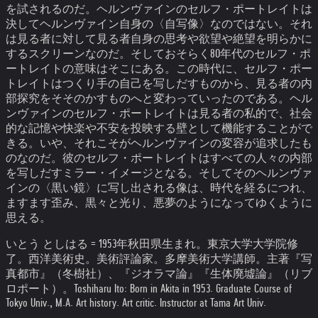
を試されるのだ。
ヘルンヴァインのセルフ・ポートレイトは
決してヘルンヴァイン自身の〈自写像〉なのではない。それ
は見る者に対して見る者自身の思考や欲望や絶望を明らかに
するスクリーンなのだ。そしておそらく80年代のセルフ・ポ
ートレイトの意味はそこにある。この時代に、セルフ・ポー
トレイトはつくり手の自己を写しだすものから、見る者の内
部探究をそそのかすものへと変わっていったのである。
ヘル
ンヴァインのセルフ・ポートレイトは見る者の私的で、社会
的な記憶や快楽や不安を投映する壁として機能することがで
きる。いや、それこそがヘルンヴァインの変容が追求したも
のなのだ。彼のセルフ・ポートレイトはすべての人々の内部
を写しだすミラー・イメージとなる。そしてそのヘルンヴァ
インの〈黒い鏡〉に写し出される像は、時代を経るにつれ、
ますます歪み、黒々と光り、悪夢のようになってゆくように
思える。
いとう としはる = 1953年秋田県生まれ。東京大学大学院修
了。西洋美術史。美術評論家。多摩美術大学講師。主著『写
真都市』（冬樹社）、『ジオラマ論』『生体廃墟論』（リブ
ロポート）。
Toshiharu Ito: Born in Akita in 1953. Graduate Course of
Tokyo Univ., M.A. Art history. Art critic. Instructor at Tama Art Univ.