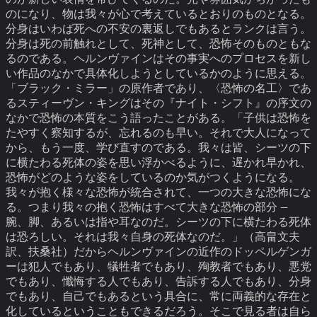
のになり、物は我々が心で考えているとおりのものとなる。
分身はいわば死への不安の裏返しでもあるとランクは言う。
分身は死の前触れとして、死神として、恐怖そのものともな
るのである。ヘルンヴァインはその事実へのプロセスを新し
い作品のなかで具体化しようとしているかのように思える。
「ブラック・ミラー」の原作者であり、〈恐怖の名工〉であ
るスティーヴン・キングはその『ナイト・シフト』の序文の
なかで恐怖の本質をこう語ったことがある。
「子供は恐怖を
たやすく察知するが、忘れるのも早い。それで大人になって
から、もう一度、学び直すのである。我々は皆、シーツの下
に横たわる死体の姿を思い浮かべるように、遅かれ早かれ、
恐怖がどのような姿をしているのか気がつくようになる。
我々が抱く様々な恐怖が統合されて、一つの大きな恐怖にな
る。つまり我々の抱く恐怖はすべて大きな恐怖の部分 —
腕、脚、あるいは指や耳なのだ。シーツの下に横たわる死体
は恐ろしい。それは我々自身の死体なのだ。」（高畠文夫
訳、扶桑社）
だからヘルンヴァインの近作のドッペルゲンガ
ーは犯人でもあり、犠牲者でもあり、殉教者でもあり、悪党
でもあり、懺悔する人でもあり、告訴する人でもあり、分身
でもあり、自己でもあるという具合に、常に両義的な存在と
化しているということもできるだろう。そこで見る者は自ら