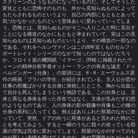
スクリーンのようなものになっているのだ。
そしてそうした
変化とともに恐怖そのものも、外から見知らぬものによって
もたらされるものというより、自己の内部にもともとあって
気づかなかったものという意味あいに変わっていってしま
う。
恐怖とは、見知らぬものがそこへ入りこんだ時に見出す
ことになる構造のなかにもともと孕まれていて、実はこの見
知らぬものは見知らぬものというより、その構造の一部なの
である。それをヘルンヴァインはこの20年近くものセルフ・
ポートレイト・シリーズのなかで知ったのではないだろう
か。
フロイト派の機関紙「イマーゴ」(1914) に掲載されたウ
ィーンの精神分析学者オットー・ランクの有名な論文「ドッ
ペルゲンガー（分身）」の冒頭には、H・H・エーヴェルス原
作の映画「プラハの学生」が紹介されている。主人公が恋や
仕事の邪魔ばかりする分身に発砲したところ、胸から出血し
て自分も死んでしまうという物語である。この分身とは、主
体と異なる身体を持った存在ではなく、主体が生みだす幻想
のようなものであり、人の身体の影や鏡像や肖像もこの種の
分身の系列に入ってくる。
例えばありふれた部屋のなかに坐
っていて、突然、ドアの向うに死体があると言われた時のこ
とを考えてみよう。すると一瞬のうちに我々の坐っている部
屋の空気は完全に変わってしまう。部屋のなかのすべてのも
のが新しい表情を帯びてくるのだ。光や雰囲気がちがったも