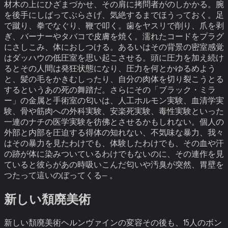
材木の上にひざまづかせ、その肩に拷問者がのしかかる。腕
を後手にしばってぶらさげ、気絶するまでほうっておく。足
で蹴り、拳でなぐり、鞭で叩く。歯をヤスリで削り、爪を剥
ぎ、バーナーやタバコで皮膚を焼く。濡れたコードをプラグ
にさしこみ、体におしつける。
あるいはその背景の密室感覚
はダッハウの低圧室を思い起こさせる。頭に圧力を加え続け
るとその人間は発狂状態になり、圧力を何とかゆるめよう
と、髪の毛をかきむしったり、自分の肉体を切り裂こうとる
するというあの死の舞踏だ。さらにその「ブラック・ミラ
ー」の金属と手術室の匂いは、人工ホルモン実験、血清学実
験、骨や筋肉への外科実験、安楽死実験、毒性実験といった
一連のナチの医学実験を彷佛とさせるかもしれない。
個人の
外部と内部を圧迫する得体の知れない、不気味な暴力、我々
はその暴力を見たわけでも、体験したわけでも、その血や汗
の跡が体に染みついているわけでもないのに、その連作を見
ていると彼らがあの時吸いこんだ匂いや汚臭が突然、胃壁を
つたって這いのぼってくる— 。
新しい頽廃美術
新しい頽廃美術
ヘルンヴァインの変容
その後も、15人のボン