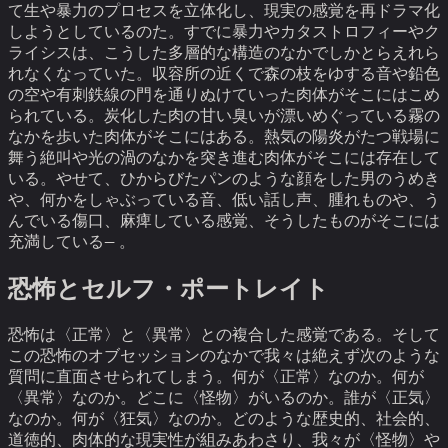
て生や暴力のプロセスを立体化し、現実の感覚を再ドラマ化
しようとしているのた。すでに暴力やカタストロフィーやク
ライシスは、こうした多層的な構造のなかでしかとらえれら
れなくなっていた。
収容所の近くで森の枝をゆする音や鉛色
の空や有刺鉄線の門を通りぬけていった肉体がそこにはこめ
られている。炭化した肉の甘い臭いが漂いめぐっている霧の
なかを歩いた肉体がそこにはある。熱気の陽炎がたつ戦場に
舞う絶叫や光の渦のなかを突き進む肉体がそこには存在して
いる。やせて、ひからびたパンのような顔をした男のうめき
や、何かをしゃぶっている音、低い話し声、腫れものや、う
んでいる傷口、麻痺している感覚、そうしたものがそこには
充満している— 。
恐怖とセルフ・ポートレイト
恐怖は〈正常〉と〈異常〉との複合した感覚である。そして
この恐怖のオブセッションのなかで我々は絶えず次のような
質問に直面させられてしまう。
何が〈正常〉なのか。何が
〈異常〉なのか。どこに〈怪物〉がいるのか。誰が〈正気〉
なのか。何が〈狂気〉なのか。どのような歴史的、社会的、
道徳的、肉体的な現実性が組みあわさり、我々が〈怪物〉や