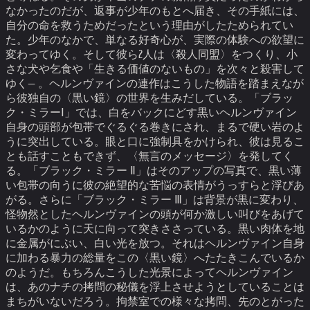
なかったのだが、返事が少年のもとへ届き、その手紙には、
自分の命を救うためだったという理由がしたためられてい
た。
少年のなかで、単なる好奇心が、実際の体験への欲望に
変わってゆく。そして彼ら2人は〈殺人同盟〉をつくり、小
さな犬や乞食や「生きる価値のないもの」を次々と殺害して
ゆく— 。
ヘルンヴァインの連作はこうした物語を踏まえなが
ら彼独自の〈黒い鏡〉の世界を生みだしている。「ブラッ
ク・ミラーⅠ」では、白をバックにどす黒いヘルンヴァイン
自身の頭部が包帯でぐるぐる巻きにされ、まるで硬い岩のよ
うに突出している。眼と口に強制具をかけられ、彼は見るこ
とも話すこともできず、〈無言のメッセージ〉を発してく
る。「ブラック・ミラー Ⅱ」はそのアップの写真で、黒い薄
い包帯の向うに彼の絶望的な苦悩の表情がうっすらと浮びあ
がる。さらに「ブラック・ミラー Ⅲ」は背景が黒に変わり、
怪物然としたヘルンヴァインの頭が何か激しい叫びをあげて
いるかのように天に向って突きささっている。黒い肉体を地
に金属がにぶい、白い光を放つ。それはヘルンヴァイン自身
に加わる暴力の総量をこの〈黒い鏡〉へたたきこんでいるか
のようだ。
もちろんこうした光景によってヘルンヴァイン
は、あのナチの拷問の秘儀を浮上させようとしていることは
まちがいないだろう。
拘禁室での様々な拷問、先のとがった