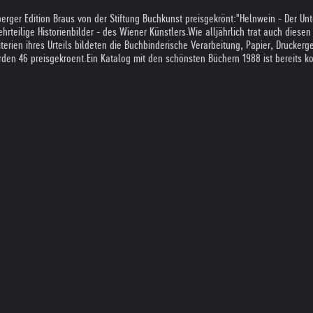
erger Edition Braus von der Stiftung Buchkunst preisgekrönt:
"Helnwein - Der Un
rteilige Historienbilder - des Wiener Künstlers.
Wie alljährlich trat auch dies
iterien ihres Urteils bildeten die Buchbinderische Verarbeitung, Papier, Drucker
den 46 preisgekroent.
Ein Katalog mit den schönsten Büchern 1988 ist bereits k