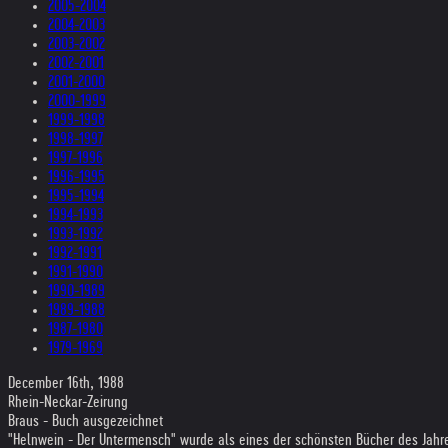
2005-2004
2004-2003
2003-2002
2002-2001
2001-2000
2000-1999
1999-1998
1998-1997
1997-1996
1996-1995
1995-1994
1994-1993
1993-1992
1992-1991
1991-1990
1990-1989
1989-1988
1987-1980
1979-1969
December 16th, 1988
Rhein-Neckar-Zeirung
Braus - Buch ausgezeichnet
"Helnwein - Der Untermensch" wurde als eines der schönsten Bücher des Jahr