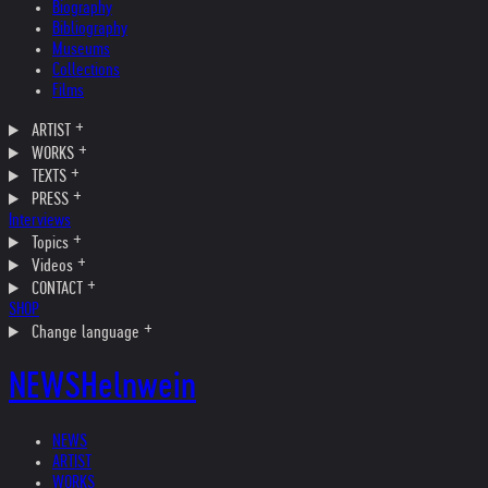
Biography
Bibliography
Museums
Collections
Films
ARTIST
WORKS
TEXTS
PRESS
Interviews
Topics
Videos
CONTACT
SHOP
Change language
NEWS
Helnwein
NEWS
ARTIST
WORKS