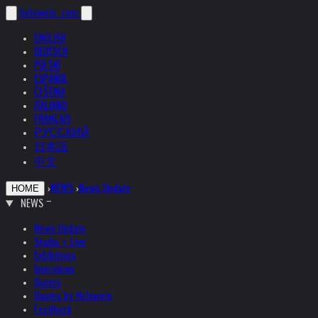
helnwein
.com
ENGLISH
DEUTSCH
POLSKI
ESPAÑOL
ČEŠTINA
ITALIANO
FRANÇAIS
РУССКИЙ
日本語
中文
›
NEWS
›
News Update
HOME
NEWS
News Update
Studio + Live
Exhibitions
Interviews
Quotes
Quotes by Helnwein
Feedback