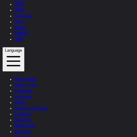
TEXTS
PRESS
Interviews
Topics
Videos
CONTACT
SHOP
Language
News Update
Studio + Live
Exhibitions
Interviews
Quotes
Quotes by Helnwein
Feedback
Biography
Bibliography
Museums