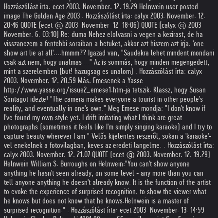
Hozzászólást írta: ecet 2003. November. 12. 19:29 Helnwein user posted
image The Golden Age 2003 . Hozzászólást írta: calyx 2003. November. 12.
20:46 QUOTE (ecet @ 2003. November. 12. 18:06) QUOTE (calyx @ 2003.
November. 6. 03:10) Re: duma Nehez elolvasni a vegen a kezirast, de ha
visszanezem a fentebbi soraiban a betuket, akkor azt hiszem azt irja: 'one
show art lie at all'....hmmm?? Igazad van, "Saudekra lehet mindent mondani
csak azt nem, hogy unalmas ..." Az is sommás, hogy minden megengedett,
mint a szerelemben (but! hazugsag es unalom) . Hozzászólást írta: calyx
2003. November. 12. 20:59 Más: Emesenek a Yasse
http://www.yasse.org/issue2_emese1.htm-ja tetszik. Klassz, hogy Susan
Sontagot idezte! "The camera makes everyone a tourist in other people's
reality, and eventually in one's own." Meg Emese mondja: "I don't know if
I've found my own style yet. I drift imitating what I think are great
photographs (sometimes it feels like I'm simply singing karaoke) and I try to
capture beauty wherever I am." Velős kijelentes reszeről, sokan a 'karaoke'-
vel enekelnek a fotovilagban, keves az eredeti langelme. . Hozzászólást írta:
calyx 2003. November. 12. 21:07 QUOTE (ecet @ 2003. November. 12. 19:29)
Helnwein William S. Burroughs on Helnwein:"You can't show anyone
anything he hasn't seen already, on some level - any more than you can
tell anyone anything he doesn't already know. It is the function of the artist
to evoke the experience of surprised recognition: to show the viewer what
he knows but does not know that he knows.Helnwein is a master of
surprised recognition." . Hozzászólást írta: ecet 2003. November. 13. 14:59