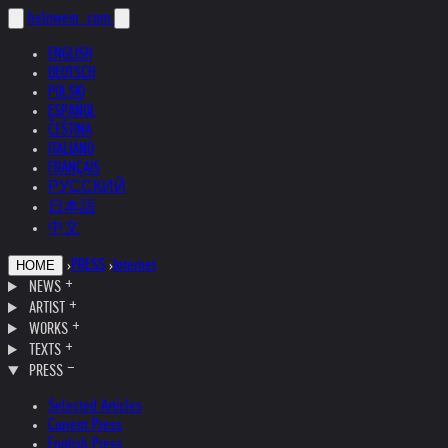
helnwein
.com
ENGLISH
DEUTSCH
POLSKI
ESPAÑOL
ČEŠTINA
ITALIANO
FRANÇAIS
РУССКИЙ
日本語
中文
›
PRESS
›
Internet
HOME
NEWS
ARTIST
WORKS
TEXTS
PRESS
Selected Articles
Current Press
English Press