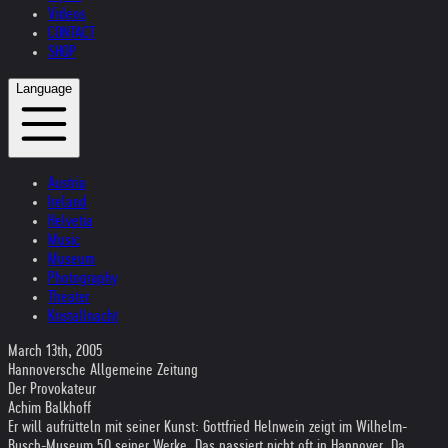
Videos
CONTACT
SHOP
Language
Austria
Ireland
Helvetia
Music
Museum
Photography
Theater
Kristallnacht
March 13th, 2005
Hannoversche Allgemeine Zeitung
Der Provokateur
Achim Balkhoff
Er will aufrütteln mit seiner Kunst: Gottfried Helnwein zeigt im Wilhelm-
Busch-Museum 50 seiner Werke. Das passiert nicht oft in Hannover. Da