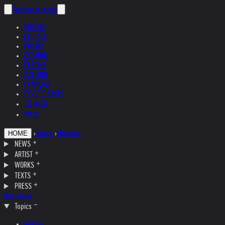
helnwein
.com
ENGLISH
DEUTSCH
POLSKI
ESPAÑOL
ČEŠTINA
ITALIANO
FRANÇAIS
РУССКИЙ
日本語
中文
›
Topics
›
Museum
HOME
NEWS
ARTIST
WORKS
TEXTS
PRESS
Interviews
Topics
Austria