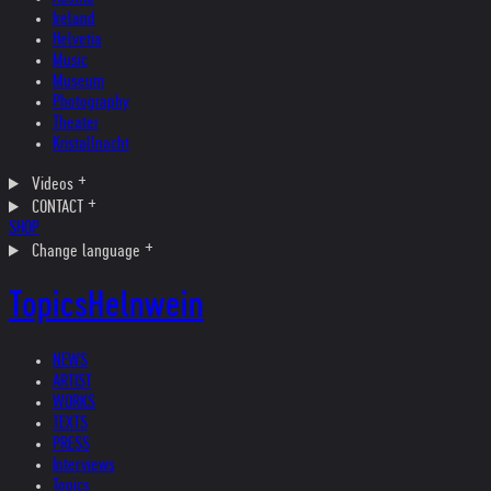
Ireland
Helvetia
Music
Museum
Photography
Theater
Kristallnacht
Videos
CONTACT
SHOP
Change language
Topics
Helnwein
NEWS
ARTIST
WORKS
TEXTS
PRESS
Interviews
Topics