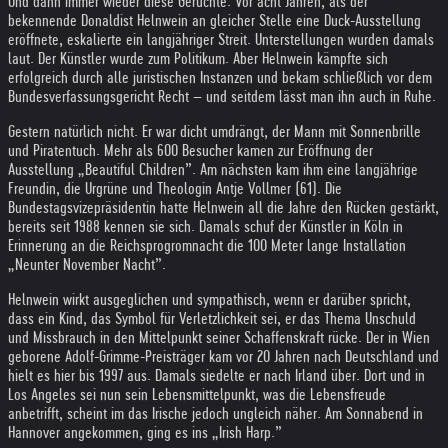
Und dann immer wieder diese Gerüchte. Vor acht Jahren, als der
bekennende Donaldist Helnwein an gleicher Stelle eine Duck-Ausstellung
eröffnete, eskalierte ein langjähriger Streit. Unterstellungen wurden damals
laut. Der Künstler wurde zum Politikum. Aber Helnwein kämpfte sich
erfolgreich durch alle juristischen Instanzen und bekam schließlich vor dem
Bundesverfassungsgericht Recht – und seitdem lässt man ihn auch in Ruhe.
Gestern natürlich nicht. Er war dicht umdrängt, der Mann mit Sonnenbrille
und Piratentuch. Mehr als 600 Besucher kamen zur Eröffnung der
Ausstellung „Beautiful Children”. Am nächsten kam ihm eine langjährige
Freundin, die Urgrüne und Theologin Antje Vollmer (61). Die
Bundestagsvizepräsidentin hatte Helnwein all die Jahre den Rücken gestärkt,
bereits seit 1988 kennen sie sich. Damals schuf der Künstler in Köln in
Erinnerung an die Reichsprogromnacht die 100 Meter lange Installation
„Neunter November Nacht”.
Helnwein wirkt ausgeglichen und sympathisch, wenn er darüber spricht,
dass ein Kind, das Symbol für Verletzlichkeit sei, er das Thema Unschuld
und Missbrauch in den Mittelpunkt seiner Schaffenskraft rücke. Der in Wien
geborene Adolf-Grimme-Preisträger kam vor 20 Jahren nach Deutschland und
hielt es hier bis 1997 aus. Damals siedelte er nach Irland über. Dort und in
Los Angeles sei nun sein Lebensmittelpunkt, was die Lebensfreude
anbetrifft, scheint im das Irische jedoch ungleich näher. Am Sonnabend in
Hannover angekommen, ging es ins „Irish Harp.”