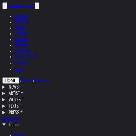
helnwein
.com
ENGLISH
DEUTSCH
POLSKI
ESPAÑOL
ČEŠTINA
ITALIANO
FRANÇAIS
РУССКИЙ
日本語
中文
›
Topics
›
Museum
HOME
NEWS
ARTIST
WORKS
TEXTS
PRESS
Interviews
Topics
Austria