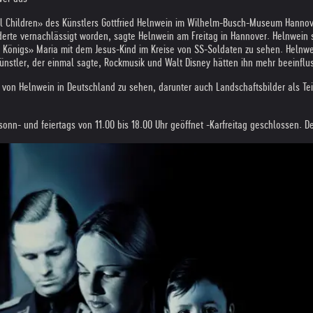
l Children» des Künstlers Gottfried Helnwein im Wilhelm-Busch-Museum Hannove
derte vernachlässigt worden, sagte Helnwein am Freitag in Hannover. Helnwein s
önigs» Maria mit dem Jesus-Kind im Kreise von SS-Soldaten zu sehen. Helnwein
nstler, der einmal sagte, Rockmusik und Walt Disney hätten ihn mehr beeinfluss
 von Helnwein in Deutschland zu sehen, darunter auch Landschaftsbilder als Te
nn- und feiertags von 11.00 bis 18.00 Uhr geöffnet -
Karfreitag geschlossen. De