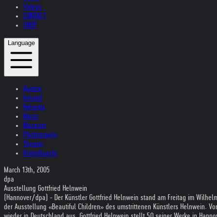
Videos
CONTACT
SHOP
Language
Austria
Ireland
Helvetia
Music
Museum
Photography
Theater
Kristallnacht
March 13th, 2005
dpa
Ausstellung Gottfried Helnwein
(Hannover/dpa) - Der Künstler Gottfried Helnwein stand am Freitag im Wilhe
der Ausstellung «Beautiful Children» des umstrittenen Künstlers Helnwein. Vo
wieder in Deutschland aus. Gottfried Helnwein stellt 50 seiner Werke in Hanno