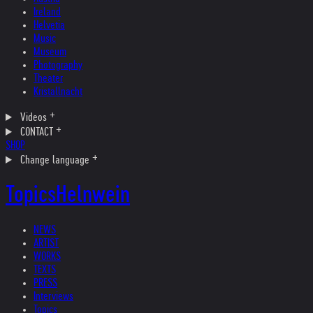
Ireland
Helvetia
Music
Museum
Photography
Theater
Kristallnacht
Videos
CONTACT
SHOP
Change language
Topics
Helnwein
NEWS
ARTIST
WORKS
TEXTS
PRESS
Interviews
Topics