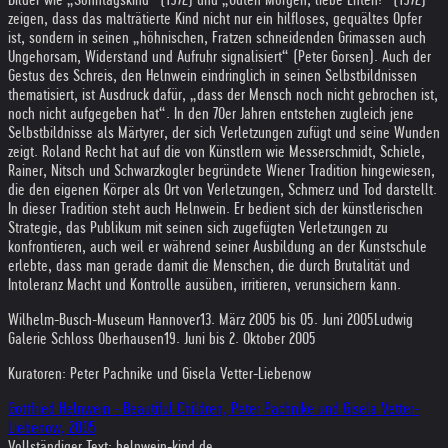
zeigen, dass das malträtierte Kind nicht nur ein hilfloses, gequältes Opfer
ist, sondern in seinen „höhnischen, Fratzen schneidenden Grimassen auch
Ungehorsam, Widerstand und Aufruhr signalisiert“ (Peter Gorsen). Auch der
Gestus des Schreis, den Helnwein eindringlich in seinen Selbstbildnissen
thematisiert, ist Ausdruck dafür, „dass der Mensch noch nicht gebrochen ist,
noch nicht aufgegeben hat“. In den 70er Jahren entstehen zugleich jene
Selbstbildnisse als Märtyrer, der sich Verletzungen zufügt und seine Wunden
zeigt. Roland Recht hat auf die von Künstlern wie Messerschmidt, Schiele,
Rainer, Nitsch und Schwarzkogler begründete Wiener Tradition hingewiesen,
die den eigenen Körper als Ort von Verletzungen, Schmerz und Tod darstellt.
In dieser Tradition steht auch Helnwein. Er bedient sich der künstlerischen
Strategie, das Publikum mit seinen sich zugefügten Verletzungen zu
konfrontieren, auch weil er während seiner Ausbildung an der Kunstschule
erlebte, dass man gerade damit die Menschen, die durch Brutalität und
Intoleranz Macht und Kontrolle ausüben, irritieren, verunsichern kann.
Wilhelm-Busch-Museum Hannover
13. März 2005 bis 05. Juni 2005
Ludwig
Galerie Schloss Oberhausen
19. Juni bis 2. Oktober 2005
Kuratoren: Peter Pachnike und Gisela Vetter-Liebenow
Gottfried Helnwein - Beautiful Children, Peter Pachnike und Gisela Vetter-
Liebenow, 2005
Vollständiger Text: helnwein-kind.de