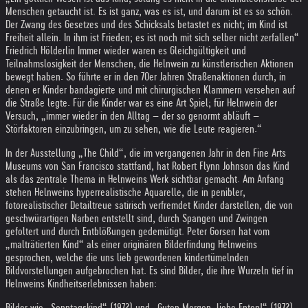
Menschen getaucht ist. Es ist ganz, was es ist, und darum ist es so schön.
Der Zwang des Gesetzes und des Schicksals betastet es nicht; im Kind ist
Freiheit allein. In ihm ist Frieden; es ist noch mit sich selber nicht zerfallen“
Friedrich Hölderlin Immer wieder waren es Gleichgültigkeit und
Teilnahmslosigkeit der Menschen, die Helnwein zu künstlerischen Aktionen
bewegt haben. So führte er in den 70er Jahren Straßenaktionen durch, in
denen er Kinder bandagierte und mit chirurgischen Klammern versehen auf
die Straße legte. Für die Kinder war es eine Art Spiel; für Helnwein der
Versuch, „immer wieder in den Alltag – der so genormt abläuft –
Störfaktoren einzubringen, um zu sehen, wie die Leute reagieren.“
In der Ausstellung „The Child“, die im vergangenen Jahr in den Fine Arts
Museums von San Francisco stattfand, hat Robert Flynn Johnson das Kind
als das zentrale Thema in Helnweins Werk sichtbar gemacht. Am Anfang
stehen Helnweins hyperrealistische Aquarelle, die in penibler,
fotorealistischer Detailtreue satirisch verfremdet Kinder darstellen, die von
geschwürartigen Narben entstellt sind, durch Spangen und Zwingen
gefoltert und durch Entblößungen gedemütigt. Peter Gorsen hat vom
„malträtierten Kind“ als einer originären Bilderfindung Helnweins
gesprochen, welche die uns lieb gewordenen kindertümelnden
Bildvorstellungen aufgebrochen hat. Es sind Bilder, die ihre Wurzeln tief in
Helnweins Kindheitserlebnissen haben:
Bilder wie „Sonntagskind“ (1972) und „Guten Morgen, liebe Enten!“ (1972)