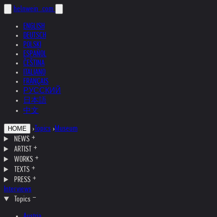
helnwein
.com
ENGLISH
DEUTSCH
POLSKI
ESPAÑOL
ČEŠTINA
ITALIANO
FRANÇAIS
РУССКИЙ
日本語
中文
›
Topics
›
Museum
HOME
NEWS
ARTIST
WORKS
TEXTS
PRESS
Interviews
Topics
Austria