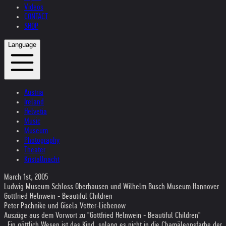
Videos
CONTACT
SHOP
Language
Austria
Ireland
Helvetia
Music
Museum
Photography
Theater
Kristallnacht
March 1st, 2005
Ludwig Museum Schloss Oberhausen und Wilhelm Busch Museum Hannover
Gottfried Helnwein - Beautiful Children
Peter Pachnike und Gisela Vetter-Liebenow
Auszüge aus dem Vorwort zu "Gottfried Helnwein - Beautiful Children"
„Ein göttlich Wesen ist das Kind, solang es nicht in die Chamäleonsfarbe der