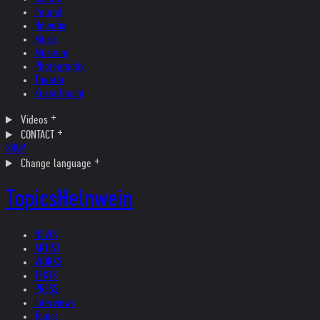
Ireland
Helvetia
Music
Museum
Photography
Theater
Kristallnacht
Videos
CONTACT
SHOP
Change language
Topics
Helnwein
NEWS
ARTIST
WORKS
TEXTS
PRESS
Interviews
Topics