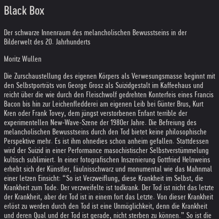
Black Box
Der schwarze Innenraum des melancholischen Bewusstseins in der
Bilderwelt des 20. Jahrhunderts
Moritz Wullen
Die Zurschaustellung des eigenen Körpers als Verwesungsmasse beginnt mit
den Selbstporträts von George Grosz als Suizidgestalt im Kaffeehaus und
reicht über die wie durch den Fleischwolf gedrehten Konterfeis eines Francis
Bacon bis hin zur Leichenfledderei am eigenen Leib bei Günter Brus, Kurt
Kren oder Frank Tovey, dem jüngst verstorbenen Enfant terrible der
experimentellen New-Wave-Szene der 1980er Jahre. Die Befreiung des
melancholischen Bewusstseins durch den Tod bietet keine philosophische
Perspektive mehr. Es ist ihm ohnedies schon anheim gefallen. Stattdessen
wird der Suizid in einer Performance masochistischer Selbstverstümmelung
kultisch sublimiert. In einer fotografischen Inszenierung Gottfried Helnweins
erhebt sich der Künstler, fäulnisschwarz und monumental wie das Mahnmal
einer letzen Einsicht: “So ist Verzweiflung, diese Krankheit im Selbst, die
Krankheit zum Tode. Der verzweifelte ist todkrank. Der Tod ist nicht das letzte
der Krankheit, aber der Tod ist in einem fort das Letzte. Von dieser Krankheit
erlöst zu werden durch den Tod ist eine Unmöglichkeit, denn die Krankheit
und deren Qual und der Tod ist gerade, nicht sterben zu können.” So ist die