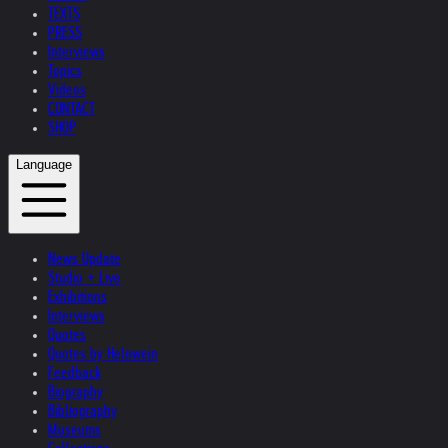
TEXTS
PRESS
Interviews
Topics
Videos
CONTACT
SHOP
Language
News Update
Studio + Live
Exhibitions
Interviews
Quotes
Quotes by Helnwein
Feedback
Biography
Bibliography
Museums