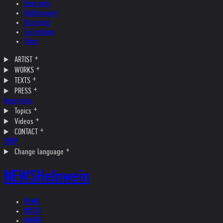
Biography
Bibliography
Museums
Collections
Films
ARTIST
WORKS
TEXTS
PRESS
Interviews
Topics
Videos
CONTACT
SHOP
Change language
NEWS
Helnwein
NEWS
ARTIST
WORKS