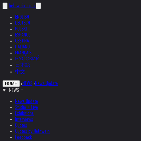
helnwein
.com
ENGLISH
DEUTSCH
POLSKI
ESPAÑOL
ČEŠTINA
ITALIANO
FRANÇAIS
РУССКИЙ
日本語
中文
›
NEWS
›
News Update
HOME
NEWS
News Update
Studio + Live
Exhibitions
Interviews
Quotes
Quotes by Helnwein
Feedback