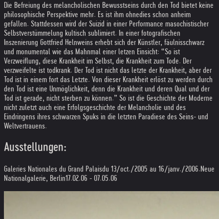
Die Befreiung des melancholischen Bewusstseins durch den Tod bietet keine
philosophische Perspektive mehr. Es ist ihm ohnedies schon anheim
gefallen. Stattdessen wird der Suizid in einer Performance masochistischer
Selbstverstümmelung kultisch sublimiert. In einer fotografischen
Inszenierung Gottfried Helnweins erhebt sich der Künstler, fäulnisschwarz
und monumental wie das Mahnmal einer letzen Einsicht: “So ist
Verzweiflung, diese Krankheit im Selbst, die Krankheit zum Tode. Der
verzweifelte ist todkrank. Der Tod ist nicht das letzte der Krankheit, aber der
Tod ist in einem fort das Letzte. Von dieser Krankheit erlöst zu werden durch
den Tod ist eine Unmöglichkeit, denn die Krankheit und deren Qual und der
Tod ist gerade, nicht sterben zu können.” So ist die Geschichte der Moderne
nicht zuletzt auch eine Erfolgsgeschichte der Melancholie und des
Eindringens ihres schwarzen Spuks in die letzten Paradiese des Seins- und
Weltvertrauens.
Ausstellungen:
Galeries Nationales du Grand Palais
du 13/oct./2005 au 16/janv./2006
.
Neue
Nationalgalerie, Berlin
17.02.06 - 07.05.06