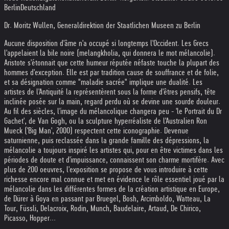
Berlin
Deutschland
Dr. Moritz Wullen, Generaldirektion der Staatlichen Museen zu Berlin
Aucune disposition d'âme n'a occupé si longtemps l'Occident. Les Grecs
l'appelaient la bile noire (melangkholia, qui donnera le mot mélancolie).
Aristote s'étonnait que cette humeur réputée néfaste touche la plupart des
hommes d'exception. Elle est par tradition cause de souffrance et de folie,
et sa désignation comme "maladie sacrée" implique une dualité. Les
artistes de l'Antiquité la représentèrent sous la forme d'êtres pensifs, tête
inclinée posée sur la main, regard perdu où se devine une sourde douleur.
Au fil des siècles, l'image du mélancolique changera peu - 'le Portrait du Dr
Gachet', de Van Gogh, ou la sculpture hyperréaliste de l'Australien Ron
Mueck ('Big Man', 2000) respectent cette iconographie. Devenue
saturnienne, puis reclassée dans la grande famille des dépressions, la
mélancolie a toujours inspiré les artistes qui, pour en être victimes dans les
périodes de doute et d'impuissance, connaissent son charme mortifère. Avec
plus de 200 oeuvres, l'exposition se propose de vous introduire à cette
richesse encore mal connue et met en évidence le rôle essentiel joué par la
mélancolie dans les différentes formes de la création artistique en Europe,
de Dürer à Goya en passant par Bruegel, Bosh, Arcimboldo, Watteau, La
Tour, Füssli, Delacroix, Rodin, Munch, Baudelaire, Artaud, De Chirico,
Picasso, Hopper...