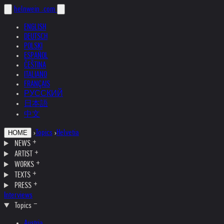
helnwein
.com
ENGLISH
DEUTSCH
POLSKI
ESPAÑOL
ČEŠTINA
ITALIANO
FRANÇAIS
РУССКИЙ
日本語
中文
›
Topics
›
Helvetia
HOME
NEWS
ARTIST
WORKS
TEXTS
PRESS
Interviews
Topics
Austria