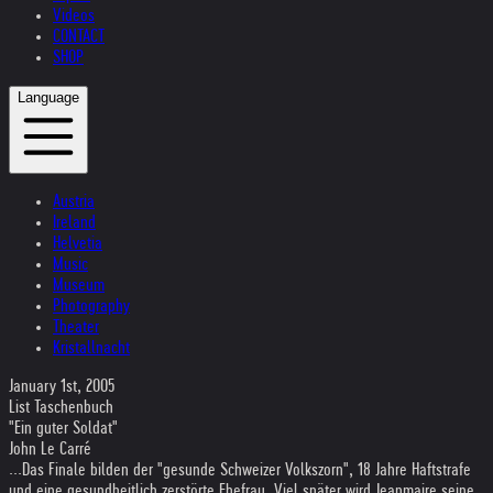
Videos
CONTACT
SHOP
Language
Austria
Ireland
Helvetia
Music
Museum
Photography
Theater
Kristallnacht
January 1st, 2005
List Taschenbuch
"Ein guter Soldat"
John Le Carré
...Das Finale bilden der "gesunde Schweizer Volkszorn", 18 Jahre Haftstrafe
und eine gesundheitlich zerstörte Ehefrau. Viel später wird Jeanmaire seine