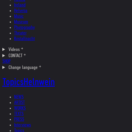
Ireland
Helvetia
Music
Museum
Photography
Theater
Kristallnacht
Videos
CONTACT
SHOP
Change language
Topics
Helnwein
NEWS
ARTIST
WORKS
TEXTS
PRESS
Interviews
Topics