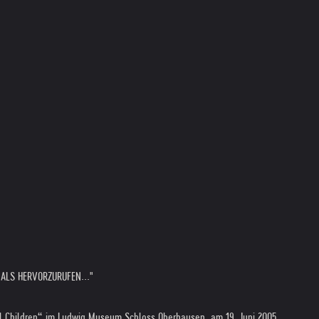
MALS HERVORZURUFEN..."
ful Children“ im Ludwig Museum Schloss Oberhausen, am 19. Juni 2005