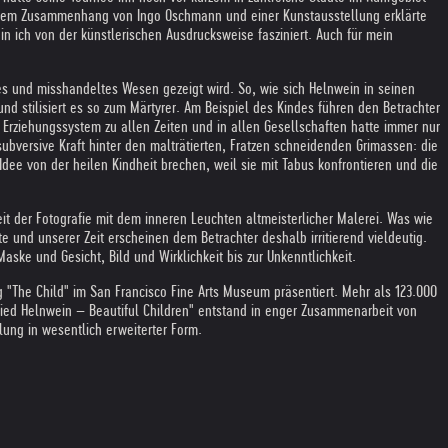
nach dem Zusammenhang von Ingo Oschmann und einer Kunstausstellung erklärte
in ich von der künstlerischen Ausdrucksweise fasziniert. Auch für mein
es und misshandeltes Wesen gezeigt wird. So, wie sich Helnwein in seinen
und stilisiert es so zum Märtyrer. Am Beispiel des Kindes führen den Betrachter
Erziehungssystem zu allen Zeiten und in allen Gesellschaften hatte immer nur
bversive Kraft hinter den malträtierten, Fratzen schneidenden Grimassen: die
dee von der heilen Kindheit brechen, weil sie mit Tabus konfrontieren und die
eit der Fotografie mit dem inneren Leuchten altmeisterlicher Malerei. Was wie
e und unserer Zeit erscheinen dem Betrachter deshalb irritierend vieldeutig.
ke und Gesicht, Bild und Wirklichkeit bis zur Unkenntlichkeit.
 "The Child" im San Francisco Fine Arts Museum präsentiert. Mehr als 123.000
fried Helnwein – Beautiful Children" entstand in enger Zusammenarbeit von
ung in wesentlich erweiterter Form.