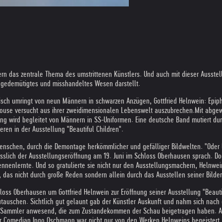
ern das zentrale Thema des umstrittenen Künstlers. Und auch mit dieser Ausstel
, gedemütigtes und misshandeltes Wesen darstellt.
isch umringt von neun Männern in schwarzen Anzügen, Gottfried Helnwein: Epiph
 Mouse versucht aus ihrer zweidimensionalen Lebenswelt auszubrechen.
Mit abgew
lung wird begleitet von Männern in SS-Uniformen. Eine deutsche Band mutiert d
eren in der Ausstellung "Beautiful Children".
nschen, durch die Demontage herkömmlicher und gefälliger Bildwelten. "Oder lie
ässlich der Ausstellungseröffnung am 19. Juni im Schloss Oberhausen sprach. Doc
kennenlernte. Und so gratulierte sie nicht nur den Ausstellungsmachern, Helnw
 das nicht durch große Reden sondern allein durch das Ausstellen seiner Bilder
oss Oberhausen um Gottfried Helnwein zur Eröffnung seiner Ausstellung "Beauti
szutauschen. Sichtlich gut gelaunt gab der Künstler Auskunft und nahm sich nac
d Sammler anwesend, die zum Zustandekommen der Schau beigetragen haben. Auc
er Comedian Ingo Oschmann war nicht nur von den Werken Helnweins begeistert, 