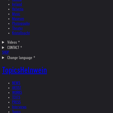
Ireland
Helvetia
Music
Museum
Photography
Theater
Kristallnacht
Videos
CONTACT
SHOP
Change language
Topics
Helnwein
NEWS
ARTIST
WORKS
TEXTS
PRESS
Interviews
Topics