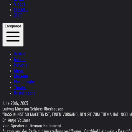
Videos
CONTACT
SHOP
Language
Austria
Ireland
Helvetia
Music
Museum
Photography
Theater
Kristallnacht
June 20th, 2005
Ludwig Museum Schloss Oberhausen
"DASS KUNST SO MÄCHTIG IST, EINEN VORGANG, DEN SIE ZUM THEMA HAT, NOCH
Dr. Antje Vollmer
Vice-Speaker of German Parliament
Auszug aus der Rede zur Ausstellungseröffnung „Gottfried Helnwein - Beauti