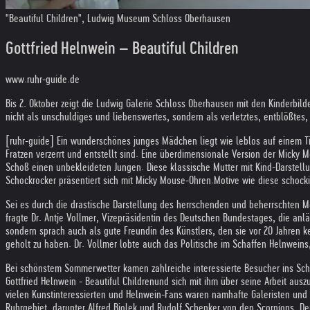
"Beautiful Children", Ludwig Museum Schloss Oberhausen
Gottfried Helnwein – Beautiful Children
www.ruhr-guide.de
Bis 2. Oktober zeigt die Ludwig Galerie Schloss Oberhausen mit den Kinderbild
nicht als unschuldiges und liebenswertes, sondern als verletztes, entblößtes
[ruhr-guide] Ein wunderschönes junges Mädchen liegt wie leblos auf einem T
Fratzen verzerrt und entstellt sind. Eine überdimensionale Version der Micky
Schoß einen unbekleideten Jungen. Diese klassische Mutter mit Kind-Darstel
Schockrocker präsentiert sich mit Micky Mouse-Ohren.
Motive wie diese schocki
Sei es durch die drastische Darstellung des herrschenden und beherrschten Me
fragte Dr. Antje Vollmer, Vizepräsidentin des Deutschen Bundestages, die anl
sondern sprach auch als gute Freundin des Künstlers, den sie vor 20 Jahren 
geholt zu haben. Dr. Vollmer lobte auch das Politische im Schaffen Helnweins,
Bei schönstem Sommerwetter kamen zahlreiche interessierte Besucher ins Schl
Gottfried Helnwein - Beautiful Childrenund sich mit ihm über seine Arbeit au
vielen Kunstinteressierten und Helnwein-Fans waren namhafte Galeristen un
Ruhrgebiet, darunter Alfred Biolek und Rudolf Schenker von den Scorpions. D