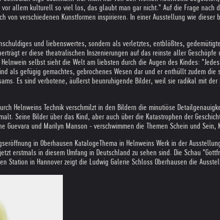
 ist vor allem kulturell so viel los, das glaubt man gar nicht." Auf die Frage 
ch von verschiedenen Kunstformen inspirieren. In einer Ausstellung wie dieser b
nschuldiges und liebenswertes, sondern als verletztes, entblößtes, gedemütigt
überträgt er diese theatralischen Inszenierungen auf das reinste aller Geschöpfe 
Helnwein selbst sieht die Welt am liebsten durch die Augen des Kindes: "Jedes 
Kind als gefügig gemachtes, gebrochenes Wesen dar und er enthüllt zudem die su
ms. Es sind verbotene, äußerst beunruhigende Bilder, weil sie radikal mit der I
Durch Helnweins Technik verschmilzt in den Bildern die minutiöse Detailgenauigk
emalt. Seine Bilder über das Kind, aber auch über die Katastrophen der Geschicht
Che Guevara und Marilyn Manson - verschwimmen die Themen Schein und Sein, Mas
ungseröffnung in Oberhausen KatalogeThema in Helnweins Werk in der Ausstellung
jetzt erstmals in diesem Umfang in Deutschland zu sehen sind. Die Schau "Gott
 Station in Hannover zeigt die Ludwig Galerie Schloss Oberhausen die Ausstell