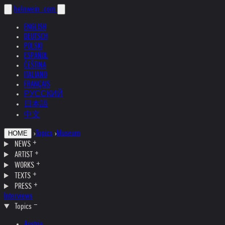
helnwein
.com
ENGLISH
DEUTSCH
POLSKI
ESPAÑOL
ČEŠTINA
ITALIANO
FRANÇAIS
РУССКИЙ
日本語
中文
›
Topics
›
Museum
HOME
NEWS
ARTIST
WORKS
TEXTS
PRESS
Interviews
Topics
Austria