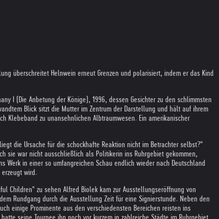
lung überschreitet Helnwein erneut Grenzen und polarisiert, indem er das Kind
any I (Die Anbetung der Könige), 1996, dessen Gesichter zu den schlimmsten
andtem Blick sitzt die Mutter im Zentrum der Darstellung und hält auf ihrem
urch Klebeband zu unansehnlichen Albtraumwesen. Ein amerikanischer
gt die Ursache für die schockhafte Reaktion nicht im Betrachter selbst?"
h sie war nicht ausschließlich als Politikerin ins Ruhrgebiet gekommen,
eins Werk in einer so umfangreichen Schau endlich wieder nach Deutschland
 erzeugt wird.
ful Children" zu sehen Alfred Biolek kam zur Ausstellungseröffnung von
h dem Rundgang durch die Ausstellung Zeit für eine Signierstunde. Neben den
h einige Prominente aus den verschiedensten Bereichen reisten ins
hatte seine Tournee ihn noch vor kurzem in zahlreiche Städte im Ruhrgebiet