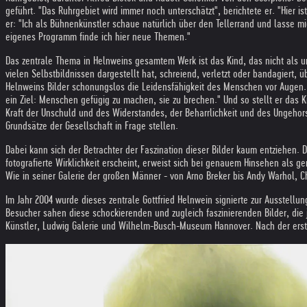
geführt. "Das Ruhrgebiet wird immer noch unterschätzt", berichtete er. "Hier
er: "Ich als Bühnenkünstler schaue natürlich über den Tellerrand und lasse mi
eigenes Programm finde ich hier neue Themen."
Das zentrale Thema in Helnweins gesamtem Werk ist das Kind, das nicht als u
vielen Selbstbildnissen dargestellt hat, schreiend, verletzt oder bandagiert, 
Helnweins Bilder schonungslos die Leidensfähigkeit des Menschen vor Augen. 
ein Ziel: Menschen gefügig zu machen, sie zu brechen." Und so stellt er das 
Kraft der Unschuld und des Widerstandes, der Beharrlichkeit und des Ungehorsa
Grundsätze der Gesellschaft in Frage stellen.
Dabei kann sich der Betrachter der Faszination dieser Bilder kaum entziehen. 
fotografierte Wirklichkeit erscheint, erweist sich bei genauem Hinsehen als g
Wie in seiner Galerie der großen Männer - von Arno Breker bis Andy Warhol, 
Im Jahr 2004 wurde dieses zentrale Gottfried Helnwein signierte zur Ausstell
Besucher sahen diese schockierenden und zugleich faszinierenden Bilder, die 
Künstler, Ludwig Galerie und Wilhelm-Busch-Museum Hannover. Nach der ersten