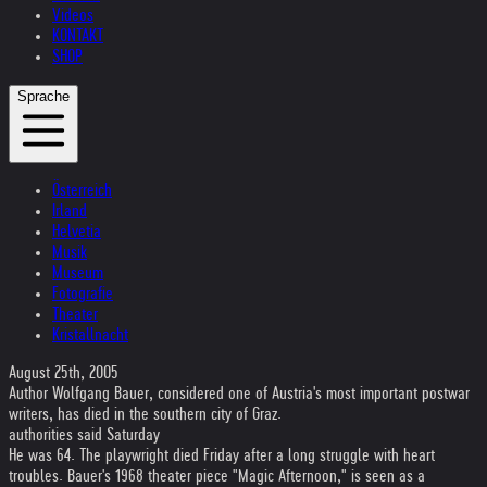
Videos
KONTAKT
SHOP
Sprache
Österreich
Irland
Helvetia
Musik
Museum
Fotografie
Theater
Kristallnacht
August 25th, 2005
Author Wolfgang Bauer, considered one of Austria's most important postwar
writers, has died in the southern city of Graz.
authorities said Saturday
He was 64. The playwright died Friday after a long struggle with heart
troubles. Bauer's 1968 theater piece "Magic Afternoon," is seen as a