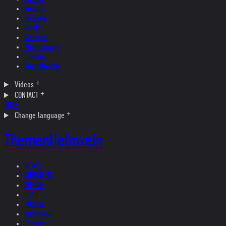
Ireland
Helvetia
Music
Museum
Photography
Theater
Kristallnacht
Videos
CONTACT
SHOP
Change language
Themen
Helnwein
NEWS
KÜNSTLER
WERKE
TEXTE
PRESSE
Interviews
Themen