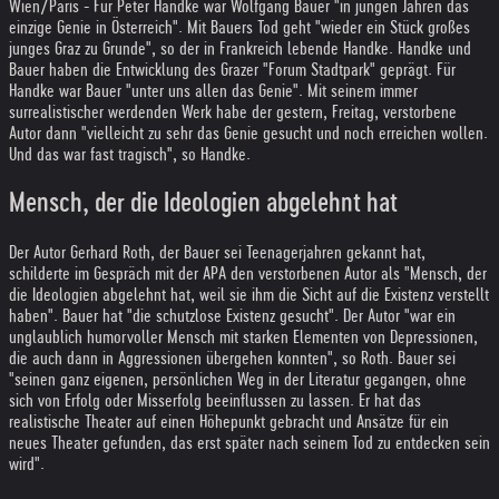
Wien/Paris - Für Peter Handke war Wolfgang Bauer "in jungen Jahren das
einzige Genie in Österreich". Mit Bauers Tod geht "wieder ein Stück großes
junges Graz zu Grunde", so der in Frankreich lebende Handke. Handke und
Bauer haben die Entwicklung des Grazer "Forum Stadtpark" geprägt. Für
Handke war Bauer "unter uns allen das Genie". Mit seinem immer
surrealistischer werdenden Werk habe der gestern, Freitag, verstorbene
Autor dann "vielleicht zu sehr das Genie gesucht und noch erreichen wollen.
Und das war fast tragisch", so Handke.
Mensch, der die Ideologien abgelehnt hat
Der Autor Gerhard Roth, der Bauer sei Teenagerjahren gekannt hat,
schilderte im Gespräch mit der APA den verstorbenen Autor als "Mensch, der
die Ideologien abgelehnt hat, weil sie ihm die Sicht auf die Existenz verstellt
haben". Bauer hat "die schutzlose Existenz gesucht". Der Autor "war ein
unglaublich humorvoller Mensch mit starken Elementen von Depressionen,
die auch dann in Aggressionen übergehen konnten", so Roth. Bauer sei
"seinen ganz eigenen, persönlichen Weg in der Literatur gegangen, ohne
sich von Erfolg oder Misserfolg beeinflussen zu lassen. Er hat das
realistische Theater auf einen Höhepunkt gebracht und Ansätze für ein
neues Theater gefunden, das erst später nach seinem Tod zu entdecken sein
wird".