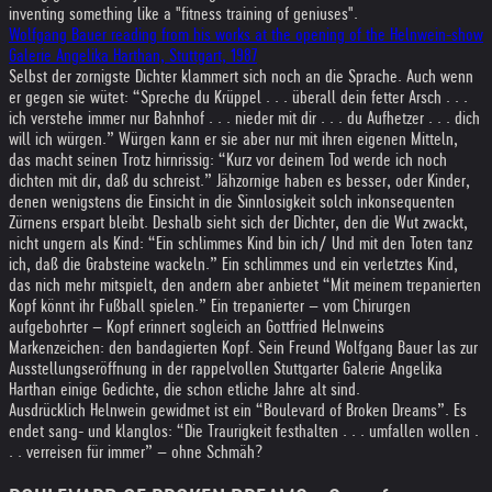
inventing something like a "fitness training of geniuses".
Wolfgang Bauer reading from his works at the opening of the Helnwein-show
Galerie Angelika Harthan, Stuttgart, 1987
Selbst der zornigste Dichter klammert sich noch an die Sprache. Auch wenn
er gegen sie wütet: “Spreche du Krüppel . . . überall dein fetter Arsch . . .
ich verstehe immer nur Bahnhof . . . nieder mit dir . . . du Aufhetzer . . . dich
will ich würgen.” Würgen kann er sie aber nur mit ihren eigenen Mitteln,
das macht seinen Trotz hirnrissig: “Kurz vor deinem Tod werde ich noch
dichten mit dir, daß du schreist.” Jähzornige haben es besser, oder Kinder,
denen wenigstens die Einsicht in die Sinnlosigkeit solch inkonsequenten
Zürnens erspart bleibt. Deshalb sieht sich der Dichter, den die Wut zwackt,
nicht ungern als Kind: “Ein schlimmes Kind bin ich/ Und mit den Toten tanz
ich, daß die Grabsteine wackeln.” Ein schlimmes und ein verletztes Kind,
das nich mehr mitspielt, den andern aber anbietet “Mit meinem trepanierten
Kopf könnt ihr Fußball spielen.” Ein trepanierter – vom Chirurgen
aufgebohrter – Kopf erinnert sogleich an Gottfried Helnweins
Markenzeichen: den bandagierten Kopf. Sein Freund Wolfgang Bauer las zur
Ausstellungseröffnung in der rappelvollen Stuttgarter Galerie Angelika
Harthan einige Gedichte, die schon etliche Jahre alt sind.
Ausdrücklich Helnwein gewidmet ist ein “Boulevard of Broken Dreams”. Es
endet sang- und klanglos: “Die Traurigkeit festhalten . . . umfallen wollen .
. . verreisen für immer” – ohne Schmäh?