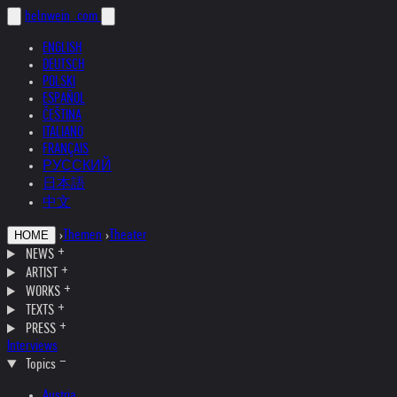
helnwein
.com
ENGLISH
DEUTSCH
POLSKI
ESPAÑOL
ČEŠTINA
ITALIANO
FRANÇAIS
РУССКИЙ
日本語
中文
›
Themen
›
Theater
HOME
NEWS
ARTIST
WORKS
TEXTS
PRESS
Interviews
Topics
Austria