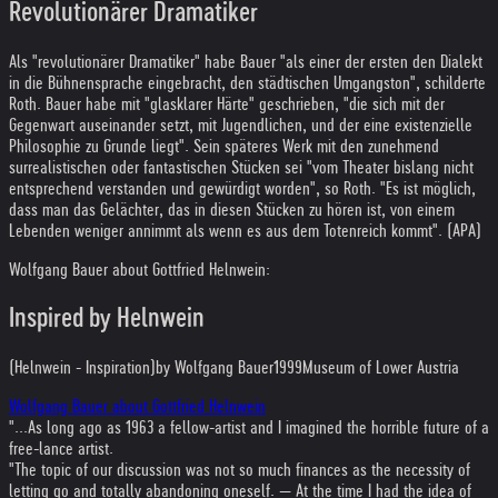
Revolutionärer Dramatiker
Als "revolutionärer Dramatiker" habe Bauer "als einer der ersten den Dialekt
in die Bühnensprache eingebracht, den städtischen Umgangston", schilderte
Roth. Bauer habe mit "glasklarer Härte" geschrieben, "die sich mit der
Gegenwart auseinander setzt, mit Jugendlichen, und der eine existenzielle
Philosophie zu Grunde liegt". Sein späteres Werk mit den zunehmend
surrealistischen oder fantastischen Stücken sei "vom Theater bislang nicht
entsprechend verstanden und gewürdigt worden", so Roth. "Es ist möglich,
dass man das Gelächter, das in diesen Stücken zu hören ist, von einem
Lebenden weniger annimmt als wenn es aus dem Totenreich kommt". (APA)
Wolfgang Bauer about Gottfried Helnwein:
Inspired by Helnwein
(Helnwein - Inspiration)
by Wolfgang Bauer
1999
Museum of Lower Austria
Wolfgang Bauer about Gottfried Helnwein
"...As long ago as 1963 a fellow-artist and I imagined the horrible future of a
free-lance artist.
"The topic of our discussion was not so much finances as the necessity of
letting go and totally abandoning oneself. — At the time I had the idea of