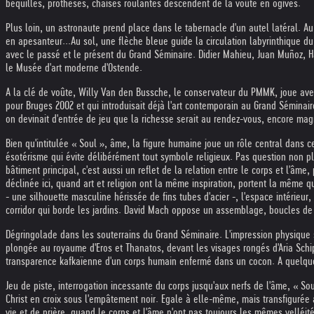
béquilles, prothèses, chaises roulantes descendent de la voûte en ogives.
Plus loin, un astronaute prend place dans le tabernacle d'un autel latéral. 
en apesanteur...
Au sol, une flèche bleue guide la circulation labyrinthique d
avec le passé et le présent du Grand Séminaire. Didier Mahieu, Juan Muñoz, H
le Musée d'art moderne d'Ostende.
A la clé de voûte, Willy Van den Bussche, le conservateur du PMMK, joue ave
pour Bruges 2002 et qui introduisait déjà l'art contemporain au Grand Séminai
on devinait d'entrée de jeu que la richesse serait au rendez-vous, encore magn
Bien qu'intitulée « Soul », âme, la figure humaine joue un rôle central dan
ésotérisme qui évite délibérément tout symbole religieux. Pas question non pl
bâtiment principal, c'est aussi un reflet de la relation entre le corps et l'âme,
déclinée ici, quand art et religion ont la même inspiration, portent la même qu
- une silhouette masculine hérissée de fins tubes d'acier -, l'espace intérieur
corridor qui borde les jardins. David Mach oppose un assemblage, boucles de m
Dégringolade dans les souterrains du Grand Séminaire. L'impression physique
plongée au royaume d'Eros et Thanatos, devant les visages rongés d'Aria Schippe
transparence kafkaïenne d'un corps humain enfermé dans un cocon. A quelques 
Jeu de piste, interrogation incessante du corps jusqu'aux nerfs de l'âme, « So
Christ en croix sous l'empâtement noir. Egale à elle-même, mais transfigurée a
vie et de prière, quand le corps et l'âme n'ont pas toujours les mêmes velléité