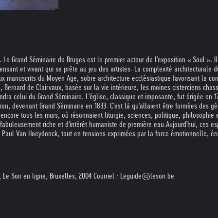
Le Grand Séminaire de Bruges est le premier acteur de l'exposition « Soul ». Il e
pensant et vivant qui se prête au jeu des artistes. La complexité architecturale d
x manuscrits du Moyen Age, sobre architecture ecclésiastique favorisant la cont
 Bernard de Clairvaux, basée sur la vie intérieure, les moines cisterciens chass
iendra celui du Grand Séminaire. L'église, classique et imposante, fut érigée e
on, devenant Grand Séminaire en 1833. C'est là qu'allaient être formées des gén
encore tous les murs, où résonnaient liturgie, sciences, politique, philosophie
e fabuleusement riche et d'intérêt humaniste de première eau.
Aujourd'hui, ces e
de Paul Van Hoeydonck, tout en tensions exprimées par la force émotionnelle, é
 Le Soir en ligne, Bruxelles, 2004 Courriel : Leguide@lesoir.be