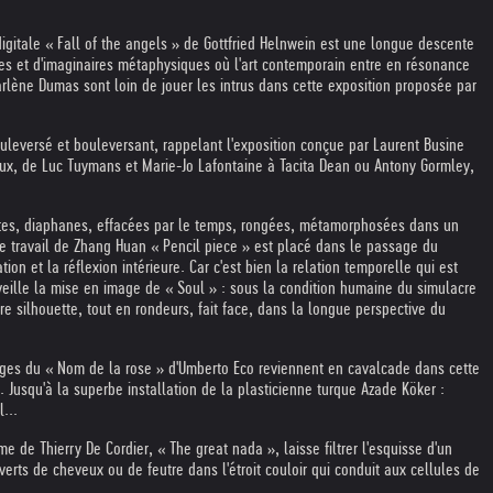
igitale « Fall of the angels » de Gottfried Helnwein est une longue descente
ages et d'imaginaires métaphysiques où l'art contemporain entre en résonance
rlène Dumas sont loin de jouer les intrus dans cette exposition proposée par
leversé et bouleversant, rappelant l'exposition conçue par Laurent Busine
naux, de Luc Tuymans et Marie-Jo Lafontaine à Tacita Dean ou Antony Gormley,
entes, diaphanes, effacées par le temps, rongées, métamorphosées dans un
Le travail de Zhang Huan « Pencil piece » est placé dans le passage du
tion et la réflexion intérieure. Car c'est bien la relation temporelle qui est
veille la mise en image de « Soul » : sous la condition humaine du simulacre
tre silhouette, tout en rondeurs, fait face, dans la longue perspective du
mages du « Nom de la rose » d'Umberto Eco reviennent en cavalcade dans cette
. Jusqu'à la superbe installation de la plasticienne turque Azade Köker :
...
 de Thierry De Cordier, « The great nada », laisse filtrer l'esquisse d'un
erts de cheveux ou de feutre dans l'étroit couloir qui conduit aux cellules de