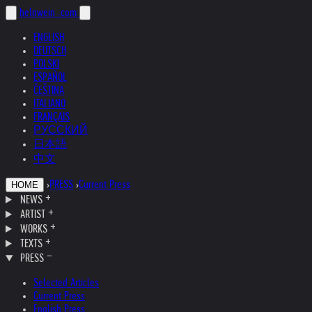
helnwein
.com
ENGLISH
DEUTSCH
POLSKI
ESPAÑOL
ČEŠTINA
ITALIANO
FRANÇAIS
РУССКИЙ
日本語
中文
›
PRESS
›
Current Press
HOME
NEWS
ARTIST
WORKS
TEXTS
PRESS
Selected Articles
Current Press
English Press