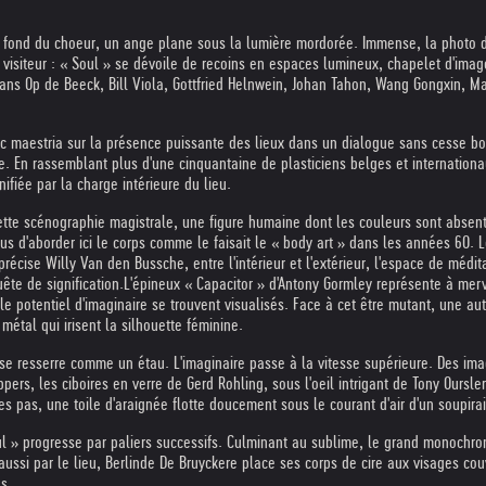
Au fond du choeur, un ange plane sous la lumière mordorée. Immense, la photo d
u visiteur : « Soul » se dévoile de recoins en espaces lumineux, chapelet d'im
ans Op de Beeck, Bill Viola, Gottfried Helnwein, Johan Tahon, Wang Gongxin, Ma
c maestria sur la présence puissante des lieux dans un dialogue sans cesse bou
re. En rassemblant plus d'une cinquantaine de plasticiens belges et internatio
ifiée par la charge intérieure du lieu.
s cette scénographie magistrale, une figure humaine dont les couleurs sont abs
us d'aborder ici le corps comme le faisait le « body art » dans les années 60. 
 précise Willy Van den Bussche, entre l'intérieur et l'extérieur, l'espace de médita
ête de signification.
L'épineux « Capacitor » d'Antony Gormley représente à mer
, le potentiel d'imaginaire se trouvent visualisés. Face à cet être mutant, une au
étal qui irisent la silhouette féminine.
 se resserre comme un étau. L'imaginaire passe à la vitesse supérieure. Des i
rs, les ciboires en verre de Gerd Rohling, sous l'oeil intrigant de Tony Oursler
pas, une toile d'araignée flotte doucement sous le courant d'air d'un soupirail
ul » progresse par paliers successifs. Culminant au sublime, le grand monochrome
ussi par le lieu, Berlinde De Bruyckere place ses corps de cire aux visages couv
s.