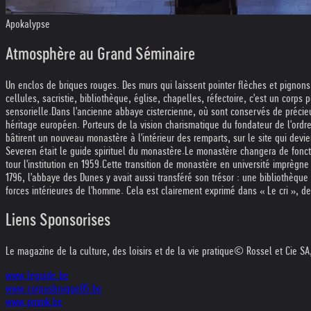
Apokalypse
Atmosphère au Grand Séminaire
Un enclos de briques rouges. Des murs qui laissent pointer flèches et pignons. 
cellules, sacristie, bibliothèque, église, chapelles, réfectoire, c'est un corps 
sensorielle.
Dans l'ancienne abbaye cistercienne, où sont conservés de précieu
héritage européen. Porteurs de la vision charismatique du fondateur de l'ordre,
bâtirent un nouveau monastère à l'intérieur des remparts, sur le site qui dev
Severen était le guide spirituel du monastère.
Le monastère changera de foncti
tour l'institution en 1959.
Cette transition de monastère en université imprègne 
1796, l'abbaye des Dunes y avait aussi transféré son trésor : une bibliothèqu
forces intérieures de l'homme. Cela est clairement exprimé dans « Le cri », 
Liens Sponsorises
Le magazine de la culture, des loisirs et de la vie pratique
© Rossel et Cie SA,
www.leguide.be
www.corpusbrugge05.be
www.pmmk.be