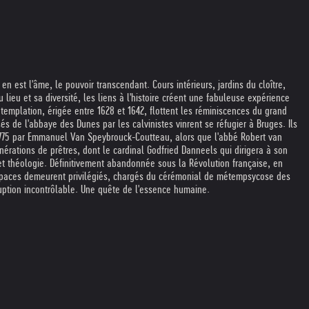
n est l'âme, le pouvoir transcendant. Cours intérieurs, jardins du cloître,
u lieu et sa diversité, les liens à l'histoire créent une fabuleuse expérience
emplation, érigée entre 1628 et 1642, flottent les réminiscences du grand
és de l'abbaye des Dunes par les calvinistes vinrent se réfugier à Bruges. Ils
n 1775 par Emmanuel Van Speybrouck-Coutteau, alors que l'abbé Robert van
érations de prêtres, dont le cardinal Godfried Danneels qui dirigera à son
 et théologie. Définitivement abandonnée sous la Révolution française, en
spaces demeurent privilégiés, chargés du cérémonial de métempsycose des
ruption incontrôlable. Une quête de l'essence humaine.