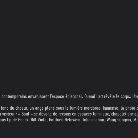
s contemporains envahissent l'espace épiscopal. Quand l'art révèle le corps. Un
Au fond du choeur, un ange plane sous la lumière mordorée. Immense, la photo d
du visiteur : « Soul » se dévoile de recoins en espaces lumineux, chapelet d'im
ans Op de Beeck, Bill Viola, Gottfried Helnwein, Johan Tahon, Wang Gongxin, Ma