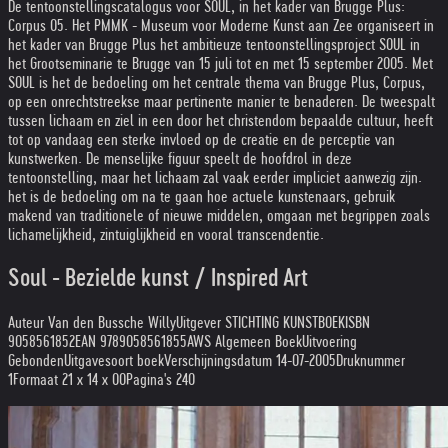
De tentoonstellingscatalogus voor SOUL, in het kader van Brugge Plus:
Corpus 05. Het PMMK - Museum voor Moderne Kunst aan Zee organiseert in
het kader van Brugge Plus het ambitieuze tentoonstellingsproject SOUL in
het Grootseminarie te Brugge van 15 juli tot en met 15 september 2005. Met
SOUL is het de bedoeling om het centrale thema van Brugge Plus, Corpus,
op een onrechtstreekse maar pertinente manier te benaderen. De tweespalt
tussen lichaam en ziel in een door het christendom bepaalde cultuur, heeft
tot op vandaag een sterke invloed op de creatie en de perceptie van
kunstwerken. De menselijke figuur speelt de hoofdrol in deze
tentoonstelling, maar het lichaam zal vaak eerder impliciet aanwezig zijn.
het is de bedoeling om na te gaan hoe actuele kunstenaars, gebruik
makend van traditionele of nieuwe middelen, omgaan met begrippen zoals
lichamelijkheid, zintuiglijkheid en vooral transcendentie.
Soul - Bezielde kunst / Inspired Art
Auteur Van den Bussche Willy
Uitgever STICHTING KUNSTBOEK
ISBN
9058561852
EAN 9789058561855
AWS Algemeen Boek
Uitvoering
Gebonden
Uitgavesoort boek
Verschijningsdatum 14-07-2005
Druknummer
1
Formaat 21 x 14 x 00
Pagina's 240