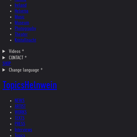
Ireland
Helvetia
Music
Museum
Photography
Theater
Kristallnacht
Videos
CONTACT
SHOP
Change language
Topics
Helnwein
NEWS
ARTIST
WORKS
TEXTS
PRESS
Interviews
Topics