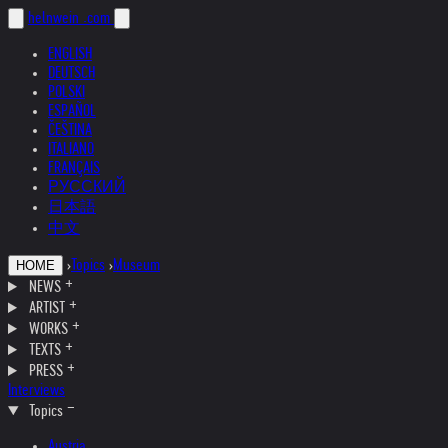
helnwein
.com
ENGLISH
DEUTSCH
POLSKI
ESPAÑOL
ČEŠTINA
ITALIANO
FRANÇAIS
РУССКИЙ
日本語
中文
›
Topics
›
Museum
HOME
NEWS
ARTIST
WORKS
TEXTS
PRESS
Interviews
Topics
Austria