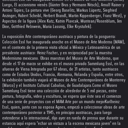
Luego, El accionismo vienés (Günter Brus y Hermann Nitsch); Arnulf Rainer y
Antoni Tápies; La pintura vive (Georg Baselitz, Markus Lüpertz, Siegfried
Anzinger, Hubert Scheibl, Herbert Brandl, Martin Kippenberger, Franz West), y
Aspectos de la figura (Alex Katz, Katrin Plavcak, Muntean/Rosenblum, Jim
Dine, Gottfried Helnwein, Maria Lassnig, Elke Krystufek).
La exposición Arte contemporáneo austriaco y pintura de la posguerra:
Colección Essl fue inaugurada anoche en el Museo de Arte Moderno (MAM),
en el contexto de la primera visita oficial a México y Latinoamérica de un
presidente austriaco: Heinz Fischer, y en reciprocidad por la muestra
Modernismo mexicano. Obras maestras del Museo de Arte Moderno, que
desde el 17 de marzo se exhibe en el museo privado Sammlung Essl, en las
afueras de Viena.
Integrada por 67 obras, de 31 artistas, tanto austriacos
como de Estados Unidos, Francia, Alemania, Holanda y España, entre otros,
la exhibición también viajará al Museo de Arte Contemporáneo de Monterrey
(Marco) y el Instituto Cultural Cabañas, de Guadalajara.
Como el Museo
Sammlung Essl tiene una colección de alrededor de 5 mil piezas, entre
pintura, fotografía, video y escultura, se espera que éste sea el comienzo
de una serie de proyectos con el MAM.
Arte por un mundo mejor
Karlheinz
Essl, quien, junto con su esposa Agnes, empezó a coleccionar obras de arte
contemporáneo posterior a 1945, en principio austriacas, para luego
extenderse a lo internacional, dijo ayer en rueda de prensa que durante su
estancia aquí espera ''echar un vistazo a la escena mexicana joven'' en la