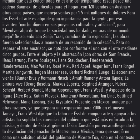
medida que está concentrada en el arte contemporáneo.
Essel posee una
cadena Baumax, de artículos para el hogar, con 120 tiendas en Austria y
otros cinco países, que maneja ventas por 1.5 mil millones de dólares.
Para
los Essel el arte es algo de gran importancia para la gente, por eso
invierten ''mucho dinero en sus proyectos culturales y artísticos'', para
''devolver algo de lo que la sociedad nos ha dado, en aras de un mundo
mejor''.
De acuerdo con Sonja Traar, curadora de la exposición, las obras
fueron seleccionadas a manera de un recorrido de la colección. Para no
separar el arte austriaco, se optó por confrontar el uno con el otro mediante
cinco grupos: Entre el objeto y la abstracción (con obras de Sam Francis,
Hans Hartung, Pierre Soulages, Hans Staudacher, Friedensreich
Hundertwasser, Max Weiler, Josef Mikl, Karl Appel, Asger Jorn, Franz Ringel,
Martha Jungwirth, Jürgen Messensee, Gerhard Richter).
Luego, El accionismo
vienés (Günter Brus y Hermann Nitsch); Arnulf Rainer y Antoni Tápies; La
pintura vive (Georg Baselitz, Markus Lüpertz, Siegfried Anzinger, Hubert
Scheibl, Herbert Brandl, Martin Kippenberger, Franz West), y Aspectos de la
figura (Alex Katz, Katrin Plavcak, Muntean/Rosenblum, Jim Dine, Gottfried
Helnwein, Maria Lassnig, Elke Krystufek).
Presente en México, aunque por
otras razones, ya que prepara una exposición para 2006 en el museo
Tamayo, Franz West dijo que la labor de Essl de comprar arte y apoyar a los
artistas ha suplido las carencias del gobierno que está más enfocado a la
música, y dentro de ésta al género clásico.
Cuestión por encarar
Respecto de
la devolución del penacho de Moctezuma a México, tema que surgió no
como una solicitud oficial del gobierno de Vicente Fox, sino en el contexto