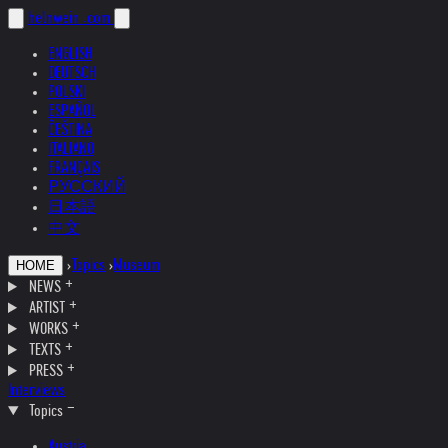
helnwein
.com
ENGLISH
DEUTSCH
POLSKI
ESPAÑOL
ČEŠTINA
ITALIANO
FRANÇAIS
РУССКИЙ
日本語
中文
›
Topics
›
Museum
HOME
NEWS
ARTIST
WORKS
TEXTS
PRESS
Interviews
Topics
Austria