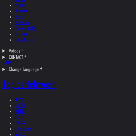
Ireland
Helvetia
Music
Museum
Photography
Theater
Kristallnacht
Videos
CONTACT
SHOP
Change language
Topics
Helnwein
NEWS
ARTIST
WORKS
TEXTS
PRESS
Interviews
Topics