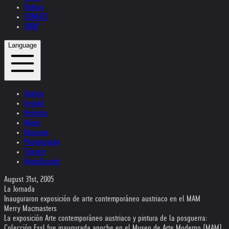
Videos
CONTACT
SHOP
Language
Austria
Ireland
Helvetia
Music
Museum
Photography
Theater
Kristallnacht
August 31st, 2005
La Jornada
Inauguraron exposición de arte contemporáneo austriaco en el MAM
Merry Macmasters
La exposición Arte contemporáneo austriaco y pintura de la posguerra:
Colección Essl fue inaugurada anoche en el Museo de Arte Moderno (MAM)