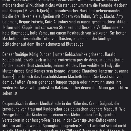
mörderischen Wirklichkeit nichts wüssten, schlummern die Freunde Macbeth
und Banquo (Maverick Quek) in paradiesischer Nacktheit nebeneinander -
bis die drei Hexen sie aufgeilen mit Bildern von Ruhm, Erfolg, Macht. Amy
Coleman, Regine Fritschi, Kate Antrobus sind in runen-geschmückten Militär-
Jacken und Käppis, mit schwarzen Strapsen und Dessous Verführerinnen -
halb Blitzmädel, halb Vamp, mit einem Pesthauch von Walküren .Sie betten
Macbeth an riesenhafte Euter von Brüsten, aus denen der künftige
Schlächter auf dem Thron schmatzend Blut saugt.
Der sanftmütige König Duncan ( unter Goldschminke grinsend: Harald
Beutelstahl) erzieht sich in homo-erotischem pas de deux, in dem scharfe
Dolche nackte Haut streicheln, seinen Mörder. Eine verbitterte Lady, die
Mutter dieses Kind-Königs sein könnte (virtuose Charakter-Tänzerin: Susanna
Ibanez) macht sich das Unschuldslamm Macbeth hörig. Sie lässt sich von
dem auf allen Vieren gehenden Jungen tragen oder nimmt ihn unter ihre
weiten Röcke zu wild grotesken Balztänzen, bei denen der Mann gar nicht zu
sehen ist.
Gespenstisch in dieser Mordballade in der Nähe des Grand Guignol: die
Ermordung von Frau und Kinderschar des politischen Gegners Macduff. Wie
Zwerge toben die Kinder unter einem vier Meter hohen Tisch, spielen
Verstecken in der fassgroßen Tasse, in der Zwanzig-Liter-Kaffeekanne,
klettern auf den wie ein Sprungturm ragenden Stuhl. Lächelnd schaut nicht