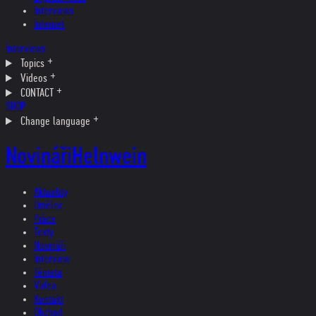
Interviews
Internet
Interviews
Topics
Videos
CONTACT
SHOP
Change language
Novináři
Helnwein
Aktuality
Umělec
Práce
Texty
Novináři
Interview
Témata
Videa
Kontakt
Obchod