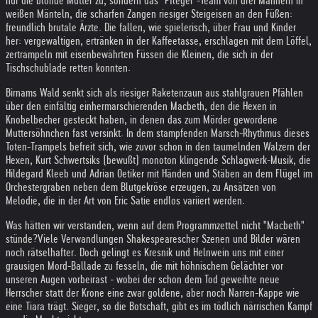
nur die blonde Mutter zu, sondern das "Pfleger"-Team von drei Männern in
weißen Mänteln, die scharfen Zangen riesiger Steigeisen an den Füßen:
freundlich brutale Ärzte. Die fallen, wie spielerisch, über Frau und Kinder
her: vergewaltigen, ertränken in der Kaffeetasse, erschlagen mit dem Löffel,
zertrampeln mit eisenbewährten Füssen die Kleinen, die sich in der
Tischschublade retten konnten.
Birnams Wald senkt sich als riesiger Raketenzaun aus stahlgrauen Pfählen
über den einfältig einhermarschierenden Macbeth, den die Hexen in
Knobelbecher gesteckt haben, in denen das zum Mörder gewordene
Muttersöhnchen fast versinkt. In dem stampfenden Marsch-Rhythmus dieses
Toten-Trampels befreit sich, wie zuvor schon in den taumelnden Walzern der
Hexen, Kurt Schwertsiks (bewußt) monoton klingende Schlagwerk-Musik, die
Hildegard Kleeb und Adrian Oetiker mit Händen und Stäben an dem Flügel im
Orchestergraben neben dem Blutgekröse erzeugen, zu Ansätzen von
Melodie, die in der Art von Eric Satie endlos variiert werden.
Was hätten wir verstanden, wenn auf dem Programmzettel nicht "Macbeth"
stünde?
Viele Verwandlungen Shakespearescher Szenen und Bilder wären
noch rätselhafter. Doch gelingt es Kresnik und Helnwein uns mit einer
grausigen Mord-Ballade zu fesseln, die mit höhnischem Gelächter vor
unseren Augen vorbeirast - wobei der schon dem Tod geweihte neue
Herrscher statt der Krone eine zwar goldene, aber noch Narren-Kappe wie
eine Tiara trägt. Sieger, so die Botschaft, gibt es im tödlich närrischen Kampf