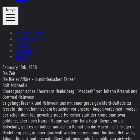
Jazyk
Vybrané články
Mezinárodní tisk
Český tisk
Interview
Internet
February 19th, 1988
Die Zeit
Die Kieler Affäre - in mörderischen Tänzen
Rolf Michaelis
Choreographisches Theater in Heidelberg. "Macbeth" von Johann Kresnik und
Gottfried Helnwein
Es gelingt Kresnik und Helnwein uns mit einer grausigen Mord-Ballade zu
fesseln, die mit höhnischem Gelächter vor unseren Augen vorbeirast - wobei
der schon dem Tod geweihte neue Herrscher statt der Krone eine zwar
goldene, aber noch Narren-Kappe wie eine Tiara trägt. Sieger, so die
Botschaft, gibt es im tödlich närrischen Kampf um die Macht nicht. Sieger in
Heidelberg sind, in einer glanzvoll wüsten Inszenierung: Gottfried Helnwein,
Johann Kresnik und das mitreißend auftrumpfende Ensemble von siebzehn