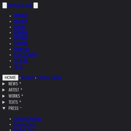
helnwein
.com
ENGLISH
DEUTSCH
POLSKI
ESPAÑOL
ČEŠTINA
ITALIANO
FRANÇAIS
РУССКИЙ
日本語
中文
›
Novináři
›
Vybrané články
HOME
NEWS
ARTIST
WORKS
TEXTS
PRESS
Selected Articles
Current Press
English Press