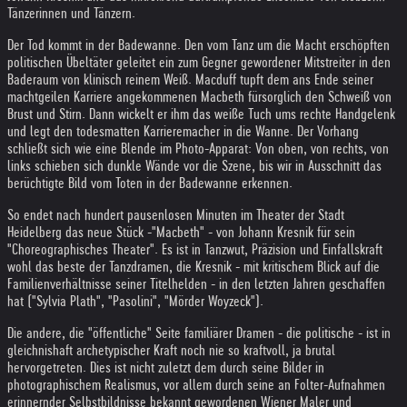
Tänzerinnen und Tänzern.
Der Tod kommt in der Badewanne. Den vom Tanz um die Macht erschöpften
politischen Übeltäter geleitet ein zum Gegner gewordener Mitstreiter in den
Baderaum von klinisch reinem Weiß. Macduff tupft dem ans Ende seiner
machtgeilen Karriere angekommenen Macbeth fürsorglich den Schweiß von
Brust und Stirn. Dann wickelt er ihm das weiße Tuch ums rechte Handgelenk
und legt den todesmatten Karrieremacher in die Wanne. Der Vorhang
schließt sich wie eine Blende im Photo-Apparat: Von oben, von rechts, von
links schieben sich dunkle Wände vor die Szene, bis wir in Ausschnitt das
berüchtigte Bild vom Toten in der Badewanne erkennen.
So endet nach hundert pausenlosen Minuten im Theater der Stadt
Heidelberg das neue Stück -"Macbeth" - von Johann Kresnik für sein
"Choreographisches Theater". Es ist in Tanzwut, Präzision und Einfallskraft
wohl das beste der Tanzdramen, die Kresnik - mit kritischem Blick auf die
Familienverhältnisse seiner Titelhelden - in den letzten Jahren geschaffen
hat ("Sylvia Plath", "Pasolini", "Mörder Woyzeck").
Die andere, die "öffentliche" Seite familiärer Dramen - die politische - ist in
gleichnishaft archetypischer Kraft noch nie so kraftvoll, ja brutal
hervorgetreten. Dies ist nicht zuletzt dem durch seine Bilder in
photographischem Realismus, vor allem durch seine an Folter-Aufnahmen
erinnernder Selbstbildnisse bekannt gewordenen Wiener Maler und