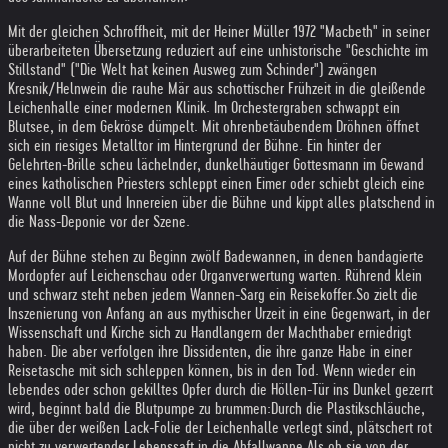
Mit der gleichen Schroffheit, mit der Heiner Müller 1972 "Macbeth" in seiner
überarbeiteten Übersetzung reduziert auf eine unhistorische "Geschichte im
Stillstand" ("Die Welt hat keinen Ausweg zum Schinder") zwängen
Kresnik/Helnwein die rauhe Mär aus schottischer Frühzeit in die gleißende
Leichenhalle einer modernen Klinik. Im Orchestergraben schwappt ein
Blutsee, in dem Gekröse dümpelt. Mit ohrenbetäubendem Dröhnen öffnet
sich ein riesiges Metalltor im Hintergrund der Bühne. Ein hinter der
Gelehrten-Brille scheu lächelnder, dunkelhäutiger Gottesmann im Gewand
eines katholischen Priesters schleppt einen Eimer oder schiebt gleich eine
Wanne voll Blut und Innereien über die Bühne und kippt alles platschend in
die Nass-Deponie vor der Szene.
Auf der Bühne stehen zu Beginn zwölf Badewannen, in denen bandagierte
Mordopfer auf Leichenschau oder Organverwertung warten. Rührend klein
und schwarz steht neben jedem Wannen-Sarg ein Reisekoffer.
So zielt die
Inszenierung von Anfang an aus mythischer Urzeit in eine Gegenwart, in der
Wissenschaft und Kirche sich zu Handlangern der Machthaber erniedrigt
haben. Die aber verfolgen ihre Dissidenten, die ihre ganze Habe in einer
Reisetasche mit sich schleppen können, bis in den Tod. Wenn wieder ein
lebendes oder schon gekilltes Opfer durch die Höllen-Tür ins Dunkel gezerrt
wird, beginnt bald die Blutpumpe zu brummen:
Durch die Plastikschläuche,
die über der weißen Lack-Folie der Leichenhalle verlegt sind, plätschert rot
nicht zu verwertender Lebenssaft in die Abfallwanne.
Als ob sie von der