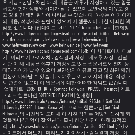
후 저장 - 전달 - 차단 아 래 내용은 야후가 저장하고 있는 웹문
서로서 현재 상태와 차이가 날 수 있으며 보안상의 이유로 경
고 및 화면 깨짐 현상이 나타날 수 있습니다. 야후는 이 페이지
의 내용, 작성자와 관련이 없으며 이 웹문서에 대한 어떠한 책
임도 없습니다. (업데이트 : 2005. 10. 13) 6. comichelnwein [현재창]
http://www.helnweincomic.homestead.com/ The art of Gottfried Helnwein
and the comic culture ... helnwein.com | www.helnwein.info |
www.helnweinreview.com | www.helnwein.de | www.helnwein ...
http://www.helnweincomic.homestead.com/ (34k) 이 사이트에서 더보
기 | 미리보기 마이서치 : 검색결과 저장 - 메모후 저장 - 전달 -
차단 아 래 내용은 야후가 저장하고 있는 웹문서로서 현재 상
태와 차이가 날 수 있으며 보안상의 이유로 경고 및 화면 깨짐
현상이 나타날 수 있습니다. 야후는 이 페이지의 내용, 작성자
와 관련이 없으며 이 웹문서에 대한 어떠한 책임도 없습니다.
(업데이트 : 2005. 10. 18) 7. Gottfried Helnwein | PRESSE | Internet | 거트
프리드 헬른바인 GOTTFRIED HELNWEIN [현재창]
http://www.helnwein.de/presse/internet/artikel_965.html Gottfried
Helnwein, PRESSE, InternetKorea 거트프리드 헬른바인[Gottfried
Helnwein]의 사진세계 도대체 이 사진 작가는 어떻게 접하게 되
었을까나? 기억이 잘 안난다. 필시 한창 사진에 대해 끄적끄
적... http://www.helnwein.de/presse/internet/artikel_965.html (18k) 이
사이트에서 더보기 | 미리보기 마이서치 : 검색결과 저장 - 메