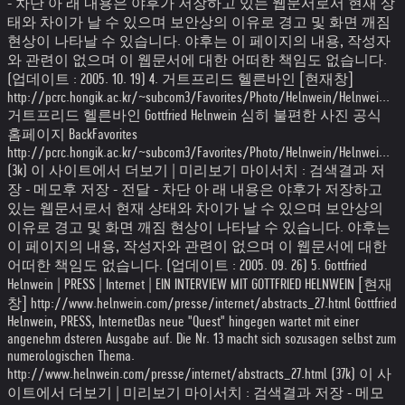
- 차단 아 래 내용은 야후가 저장하고 있는 웹문서로서 현재 상
태와 차이가 날 수 있으며 보안상의 이유로 경고 및 화면 깨짐
현상이 나타날 수 있습니다. 야후는 이 페이지의 내용, 작성자
와 관련이 없으며 이 웹문서에 대한 어떠한 책임도 없습니다.
(업데이트 : 2005. 10. 19) 4. 거트프리드 헬른바인 [현재창]
http://pcrc.hongik.ac.kr/~subcom3/Favorites/Photo/Helnwein/Helnwei...
거트프리드 헬른바인 Gottfried Helnwein 심히 불편한 사진 공식
홈페이지 BackFavorites
http://pcrc.hongik.ac.kr/~subcom3/Favorites/Photo/Helnwein/Helnwei...
(3k) 이 사이트에서 더보기 | 미리보기 마이서치 : 검색결과 저
장 - 메모후 저장 - 전달 - 차단 아 래 내용은 야후가 저장하고
있는 웹문서로서 현재 상태와 차이가 날 수 있으며 보안상의
이유로 경고 및 화면 깨짐 현상이 나타날 수 있습니다. 야후는
이 페이지의 내용, 작성자와 관련이 없으며 이 웹문서에 대한
어떠한 책임도 없습니다. (업데이트 : 2005. 09. 26) 5. Gottfried
Helnwein | PRESS | Internet | EIN INTERVIEW MIT GOTTFRIED HELNWEIN [현재
창] http://www.helnwein.com/presse/internet/abstracts_27.html Gottfried
Helnwein, PRESS, InternetDas neue "Quest" hingegen wartet mit einer
angenehm dsteren Ausgabe auf. Die Nr. 13 macht sich sozusagen selbst zum
numerologischen Thema.
http://www.helnwein.com/presse/internet/abstracts_27.html (37k) 이 사
이트에서 더보기 | 미리보기 마이서치 : 검색결과 저장 - 메모