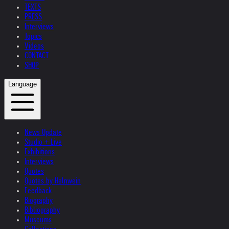
TEXTS
PRESS
Interviews
Topics
Videos
CONTACT
SHOP
Language
News Update
Studio + Live
Exhibitions
Interviews
Quotes
Quotes by Helnwein
Feedback
Biography
Bibliography
Museums