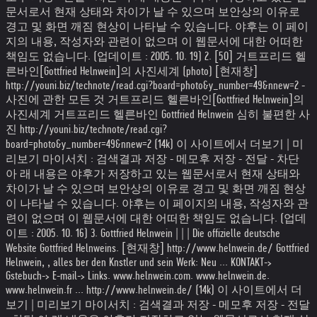
문서로서 현재 상태와 차이가 날 수 있으며 보안상의 이유로
경고 및 화면 깨짐 현상이 나타날 수 있습니다. 야후는 이 페이
지의 내용, 작성자와 관련이 없으며 이 웹문서에 대한 어떠한
책임도 없습니다. (업데이트 : 2005. 10. 19) 2. [50] 거트프리드 헬
른바인[Gottfried Helnwein]의 사진세계 (photo) [현재창]
http://youni.biz/technote/read.cgi?board=photo&y_number=49&nnew=2 -
사진에 관한 모든 것 거트프리드 헬른바인[Gottfried Helnwein]의
사진세계 거트프리드 헬른바인 Gottfried Helnwein 심히 불편한 사
진 http://youni.biz/technote/read.cgi?
board=photo&y_number=49&nnew=2 (14k) 이 사이트에서 더보기 | 미
리보기 마이서치 : 검색결과 저장 - 메모후 저장 - 전달 - 차단
아 래 내용은 야후가 저장하고 있는 웹문서로서 현재 상태와
차이가 날 수 있으며 보안상의 이유로 경고 및 화면 깨짐 현상
이 나타날 수 있습니다. 야후는 이 페이지의 내용, 작성자와 관
련이 없으며 이 웹문서에 대한 어떠한 책임도 없습니다. (업데
이트 : 2005. 10. 16) 3. Gottfried Helnwein | | | Die offizielle deutsche
Website Gottfried Helnweins. [현재창] http://www.helnwein.de/ Gottfried
Helnwein, , alles ber den Knstler und sein Werk: Neu ... KONTAKT->
Gstebuch-> E-mail-> Links. www.helnwein.com. www.helnwein.de.
www.helnwein.fr ... http://www.helnwein.de/ (14k) 이 사이트에서 더
보기 | 미리보기 마이서치 : 검색결과 저장 - 메모후 저장 - 전달