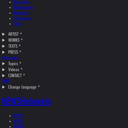
Biography
Bibliography
Museums
Collections
Films
ARTIST
WORKS
TEXTS
PRESS
Interviews
Topics
Videos
CONTACT
SHOP
Change language
NEWS
Helnwein
NEWS
ARTIST
WORKS