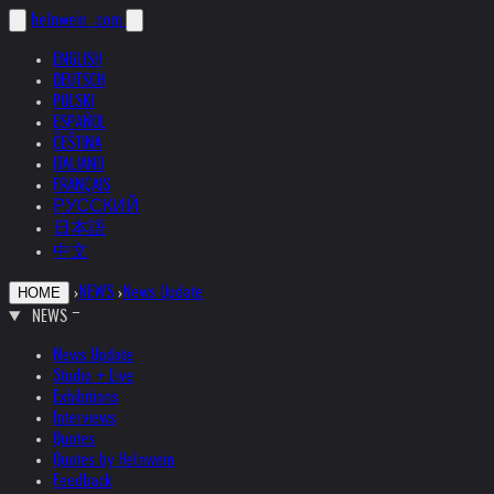
helnwein
.com
ENGLISH
DEUTSCH
POLSKI
ESPAÑOL
ČEŠTINA
ITALIANO
FRANÇAIS
РУССКИЙ
日本語
中文
›
NEWS
›
News Update
HOME
NEWS
News Update
Studio + Live
Exhibitions
Interviews
Quotes
Quotes by Helnwein
Feedback