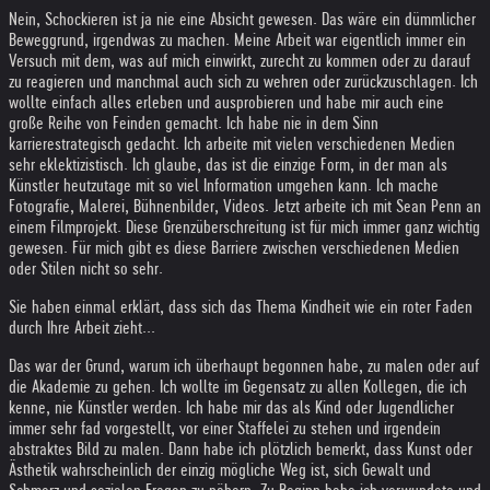
Nein, Schockieren ist ja nie eine Absicht gewesen. Das wäre ein dümmlicher
Beweggrund, irgendwas zu machen. Meine Arbeit war eigentlich immer ein
Versuch mit dem, was auf mich einwirkt, zurecht zu kommen oder zu darauf
zu reagieren und manchmal auch sich zu wehren oder zurückzuschlagen. Ich
wollte einfach alles erleben und ausprobieren und habe mir auch eine
große Reihe von Feinden gemacht. Ich habe nie in dem Sinn
karrierestrategisch gedacht. Ich arbeite mit vielen verschiedenen Medien
sehr eklektizistisch. Ich glaube, das ist die einzige Form, in der man als
Künstler heutzutage mit so viel Information umgehen kann. Ich mache
Fotografie, Malerei, Bühnenbilder, Videos. Jetzt arbeite ich mit Sean Penn an
einem Filmprojekt. Diese Grenzüberschreitung ist für mich immer ganz wichtig
gewesen. Für mich gibt es diese Barriere zwischen verschiedenen Medien
oder Stilen nicht so sehr.
Sie haben einmal erklärt, dass sich das Thema Kindheit wie ein roter Faden
durch Ihre Arbeit zieht...
Das war der Grund, warum ich überhaupt begonnen habe, zu malen oder auf
die Akademie zu gehen. Ich wollte im Gegensatz zu allen Kollegen, die ich
kenne, nie Künstler werden. Ich habe mir das als Kind oder Jugendlicher
immer sehr fad vorgestellt, vor einer Staffelei zu stehen und irgendein
abstraktes Bild zu malen. Dann habe ich plötzlich bemerkt, dass Kunst oder
Ästhetik wahrscheinlich der einzig mögliche Weg ist, sich Gewalt und