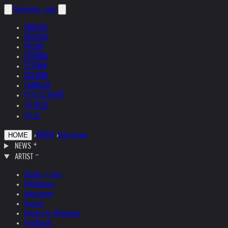
helnwein
.com
ENGLISH
DEUTSCH
POLSKI
ESPAÑOL
ČEŠTINA
ITALIANO
FRANÇAIS
РУССКИЙ
日本語
中文
›
ARTIST
›
Interviews
HOME
NEWS
ARTIST
Studio + Live
Exhibitions
Interviews
Quotes
Quotes by Helnwein
Feedback