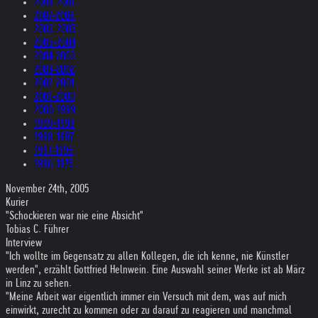
2008-2007
2007-2006
2006-2005
2005-2004
2004-2003
2003-2002
2002-2001
2001-2000
2000-1999
1999-1998
1998-1997
1997-1996
1996-1975
November 24th, 2005
Kurier
"Schockieren war nie eine Absicht"
Tobias C. Führer
Interview
"Ich wollte im Gegensatz zu allen Kollegen, die ich kenne, nie Künstler
werden", erzählt Gottfried Helnwein. Eine Auswahl seiner Werke ist ab März
in Linz zu sehen.
"Meine Arbeit war eigentlich immer ein Versuch mit dem, was auf mich
einwirkt, zurecht zu kommen oder zu darauf zu reagieren und manchmal