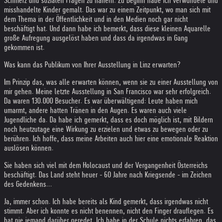
Schmerz und sozialen Fragen zu nähern. Zu Beginn habe ich verwundete und
misshandelte Kinder gemalt. Das war zu einem Zeitpunkt, wo man sich mit
dem Thema in der Öffentlichkeit und in den Medien noch gar nicht
beschäftigt hat. Und dann habe ich bemerkt, dass diese kleinen Aquarelle
große Aufregung ausgelöst haben und dass da irgendwas in Gang
gekommen ist.
Was kann das Publikum von Ihrer Ausstellung in Linz erwarten?
Im Prinzip das, was alle erwarten können, wenn sie zu einer Ausstellung von
mir gehen. Meine letzte Ausstellung in San Francisco war sehr erfolgreich.
Da waren 130.000 Besucher. Es war überwältigend: Leute haben mich
umarmt, andere hatten Tränen in den Augen. Es waren auch viele
Jugendliche da. Da habe ich gemerkt, dass es doch möglich ist, mit Bildern
noch heutzutage eine Wirkung zu erzielen und etwas zu bewegen oder zu
berühren. Ich hoffe, dass meine Arbeiten auch hier eine emotionale Reaktion
auslösen können.
Sie haben sich viel mit dem Holocaust und der Vergangenheit Österreichs
beschäftigt. Das Land steht heuer - 60 Jahre nach Kriegsende - im Zeichen
des Gedenkens...
Ja, immer schon. Ich habe bereits als Kind gemerkt, dass irgendwas nicht
stimmt. Aber ich konnte es nicht benennen, nicht den Finger drauflegen. Es
hat nie jemand darüber geredet. Ich habe in der Schule nichts erfahren, das