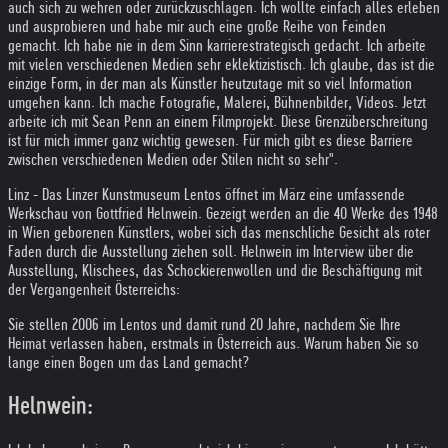
auch sich zu wehren oder zurückzuschlagen. Ich wollte einfach alles erleben
und ausprobieren und habe mir auch eine große Reihe von Feinden
gemacht. Ich habe nie in dem Sinn karrierestrategisch gedacht. Ich arbeite
mit vielen verschiedenen Medien sehr eklektizistisch. Ich glaube, das ist die
einzige Form, in der man als Künstler heutzutage mit so viel Information
umgehen kann. Ich mache Fotografie, Malerei, Bühnenbilder, Videos. Jetzt
arbeite ich mit Sean Penn an einem Filmprojekt. Diese Grenzüberschreitung
ist für mich immer ganz wichtig gewesen. Für mich gibt es diese Barriere
zwischen verschiedenen Medien oder Stilen nicht so sehr".
Linz - Das Linzer Kunstmuseum Lentos öffnet im März eine umfassende
Werkschau von Gottfried Helnwein. Gezeigt werden an die 40 Werke des 1948
in Wien geborenen Künstlers, wobei sich das menschliche Gesicht als roter
Faden durch die Ausstellung ziehen soll. Helnwein im Interview über die
Ausstellung, Klischees, das Schockierenwollen und die Beschäftigung mit
der Vergangenheit Österreichs:
Sie stellen 2006 im Lentos und damit rund 20 Jahre, nachdem Sie Ihre
Heimat verlassen haben, erstmals in Österreich aus. Warum haben Sie so
lange einen Bogen um das Land gemacht?
Helnwein: