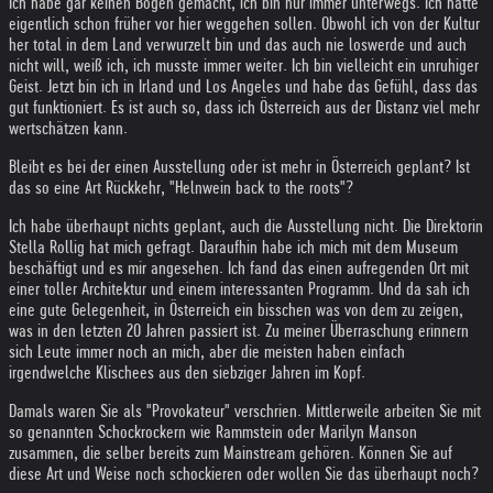
Ich habe gar keinen Bogen gemacht, ich bin nur immer unterwegs. Ich hätte
eigentlich schon früher vor hier weggehen sollen. Obwohl ich von der Kultur
her total in dem Land verwurzelt bin und das auch nie loswerde und auch
nicht will, weiß ich, ich musste immer weiter. Ich bin vielleicht ein unruhiger
Geist. Jetzt bin ich in Irland und Los Angeles und habe das Gefühl, dass das
gut funktioniert. Es ist auch so, dass ich Österreich aus der Distanz viel mehr
wertschätzen kann.
Bleibt es bei der einen Ausstellung oder ist mehr in Österreich geplant? Ist
das so eine Art Rückkehr, "Helnwein back to the roots"?
Ich habe überhaupt nichts geplant, auch die Ausstellung nicht. Die Direktorin
Stella Rollig hat mich gefragt. Daraufhin habe ich mich mit dem Museum
beschäftigt und es mir angesehen. Ich fand das einen aufregenden Ort mit
einer toller Architektur und einem interessanten Programm. Und da sah ich
eine gute Gelegenheit, in Österreich ein bisschen was von dem zu zeigen,
was in den letzten 20 Jahren passiert ist. Zu meiner Überraschung erinnern
sich Leute immer noch an mich, aber die meisten haben einfach
irgendwelche Klischees aus den siebziger Jahren im Kopf.
Damals waren Sie als "Provokateur" verschrien. Mittlerweile arbeiten Sie mit
so genannten Schockrockern wie Rammstein oder Marilyn Manson
zusammen, die selber bereits zum Mainstream gehören. Können Sie auf
diese Art und Weise noch schockieren oder wollen Sie das überhaupt noch?