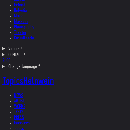
Ireland
Helvetia
Music
Museum
Photography
Theater
Kristallnacht
Videos
CONTACT
SHOP
Change language
Topics
Helnwein
NEWS
ARTIST
WORKS
TEXTS
PRESS
Interviews
Topics