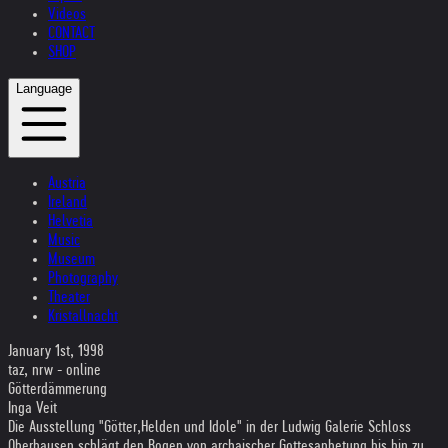
Videos
CONTACT
SHOP
Language
Austria
Ireland
Helvetia
Music
Museum
Photography
Theater
Kristallnacht
January 1st, 1998
taz, nrw - online
Götterdämmerung
Inga Veit
Die Ausstellung "Götter,Helden und Idole" in der Ludwig Galerie Schloss
Oberhausen schlägt den Bogen von archaischer Gottesanbetung bis hin zu