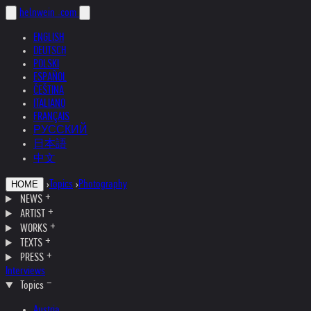
helnwein
.com
ENGLISH
DEUTSCH
POLSKI
ESPAÑOL
ČEŠTINA
ITALIANO
FRANÇAIS
РУССКИЙ
日本語
中文
›
Topics
›
Photography
HOME
NEWS
ARTIST
WORKS
TEXTS
PRESS
Interviews
Topics
Austria