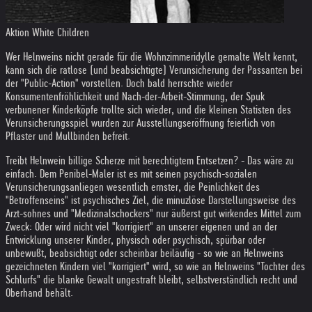
Aktion White Children
Wer Helnweins nicht gerade für die Wohnzimmeridylle gemalte Welt kennt,
kann sich die ratlose (und beabsichtigte) Verunsicherung der Passanten bei
der "Public-Action" vorstellen. Doch bald herrschte wieder
Konsumentenfröhlichkeit und Nach-der-Arbeit-Stimmung, der Spuk
verbunener Kinderköpfe trollte sich wieder, und die kleinen Statisten des
Verunsicherungsspiel wurden zur Ausstellungseröffnung feierlich von
Pflaster und Mullbinden befreit.
Treibt Helnwein billige Scherze mit berechtigtem Entsetzen? - Das wäre zu
einfach. Dem Penibel-Maler ist es mit seinen psychisch-sozialen
Verunsicherungsanliegen wesentlich ernster, die Peinlichkeit des
"Betroffenseins" ist psychisches Ziel, die minuzlöse Darstellungsweise des
Arzt-sohnes und "Medizinalschockers" nur äußerst gut wirkendes Mittel zum
Zweck: Oder wird nicht viel "korrigiert" an unserer eigenen und an der
Entwicklung unserer Kinder, physisch oder psychisch, spürbar oder
unbewußt, beabsichtigt oder scheinbar beiläufig - so wie an Helnweins
gezeichneten Kindern viel "korrigiert" wird, so wie an Helnweins "Tochter des
Schlurfs" die blanke Gewalt ungestraft bleibt, selbstverständlich recht und
Oberhand behält.