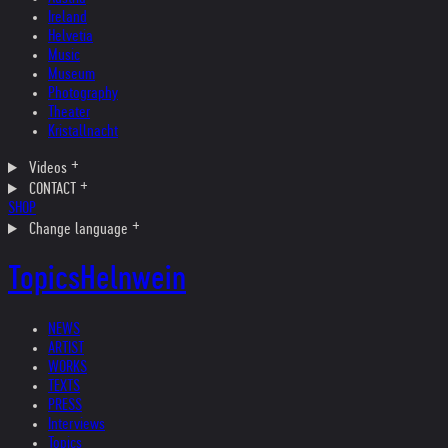
Ireland
Helvetia
Music
Museum
Photography
Theater
Kristallnacht
Videos
CONTACT
SHOP
Change language
Topics
Helnwein
NEWS
ARTIST
WORKS
TEXTS
PRESS
Interviews
Topics