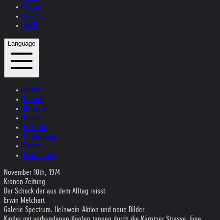
Videos
CONTACT
SHOP
Language
Austria
Ireland
Helvetia
Music
Museum
Photography
Theater
Kristallnacht
November 10th, 1974
Kronen Zeitung
Der Schock der aus dem Alltag reisst
Erwin Melchart
Galerie Spectrum: Helnwein-Aktion und neue Bilder
Kinder mit verbundenen Köpfen tappen durch die Kärntner Strasse. Eine