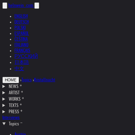
helnwein
.com
ENGLISH
DEUTSCH
POLSKI
ESPAÑOL
ČEŠTINA
ITALIANO
FRANÇAIS
РУССКИЙ
日本語
中文
›
Topics
›
Kristallnacht
HOME
NEWS
ARTIST
WORKS
TEXTS
PRESS
Interviews
Topics
Austria