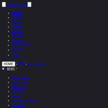
helnwein
.com
ENGLISH
DEUTSCH
POLSKI
ESPAÑOL
ČEŠTINA
ITALIANO
FRANÇAIS
РУССКИЙ
日本語
中文
›
NEWS
›
News Update
HOME
NEWS
News Update
Studio + Live
Exhibitions
Interviews
Quotes
Quotes by Helnwein
Feedback