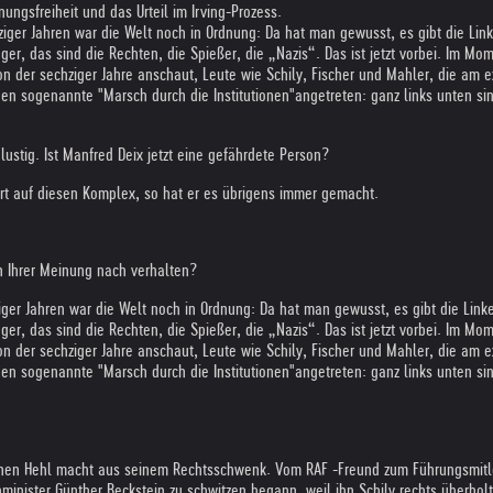
ungsfreiheit und das Urteil im Irving-Prozess.
ger Jahren war die Welt noch in Ordnung: Da hat man gewusst, es gibt die Linken, 
er, das sind die Rechten, die Spießer, die „Nazis“. Das ist jetzt vorbei. Im M
on der sechziger Jahre anschaut, Leute wie Schily, Fischer und Mahler, die am
en sogenannte "Marsch durch die Institutionen"angetreten: ganz links unten sin
lustig. Ist Manfred Deix jetzt eine gefährdete Person?
giert auf diesen Komplex, so hat er es übrigens immer gemacht.
n Ihrer Meinung nach verhalten?
er Jahren war die Welt noch in Ordnung: Da hat man gewusst, es gibt die Linken, 
er, das sind die Rechten, die Spießer, die „Nazis“. Das ist jetzt vorbei. Im M
on der sechziger Jahre anschaut, Leute wie Schily, Fischer und Mahler, die am
en sogenannte "Marsch durch die Institutionen"angetreten: ganz links unten sin
keinen Hehl macht aus seinem Rechtsschwenk. Vom RAF -Freund zum Führungsmitl
nister Günther Beckstein zu schwitzen begann, weil ihn Schily rechts überholte