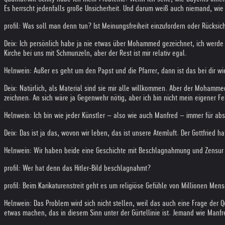
Es herrscht jedenfalls große Unsicherheit. Und darum weiß auch niemand, wie i
profil: Was soll man denn tun? Ist Meinungsfreiheit einzufordern oder Rücksi
Deix: Ich persönlich habe ja nie etwas über Mohammed gezeichnet, ich werde d
Kirche bei uns mit Schmunzeln, aber der Rest ist mir relativ egal.
Helnwein: Außer es geht um den Papst und die Pfarrer, dann ist das bei dir w
Deix: Natürlich, als Material sind sie mir alle willkommen. Aber der Mohamme
zeichnen. An sich wäre ja Gegenwehr nötig, aber ich bin nicht mein eigener 
Helnwein: Ich bin wie jeder Künstler – also wie auch Manfred – immer für abso
Deix: Das ist ja das, wovon wir leben, das ist unsere Atemluft. Der Gottfried
Helnwein: Wir haben beide eine Geschichte mit Beschlagnahmung und Zensur 
profil: Wer hat denn das Hitler-Bild beschlagnahmt?
profil: Beim Karikaturenstreit geht es um religiöse Gefühle von Millionen Me
Helnwein: Das Problem wird sich nicht stellen, weil das auch eine Frage der Qu
etwas machen, das in diesem Sinn unter der Gürtellinie ist. Jemand wie Manf