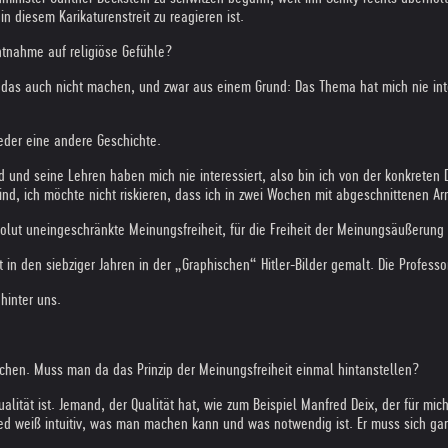
n diesem Karikaturenstreit zu reagieren ist.
chtnahme auf religiöse Gefühle?
as auch nicht machen, und zwar aus einem Grund: Das Thema hat mich nie interess
ieder eine andere Geschichte.
d und seine Lehren haben mich nie interessiert, also bin ich von der konkreten
Feind, ich möchte nicht riskieren, dass ich in zwei Wochen mit abgeschnitten
lut uneingeschränkte Meinungsfreiheit, für die Freiheit der Meinungsäußerung u
 hat in den siebziger Jahren in der „Graphischen“ Hitler-Bilder gemalt. Die Prof
hinter uns.
nschen. Muss man da das Prinzip der Meinungsfreiheit einmal hintanstellen?
alität ist. Jemand, der Qualität hat, wie zum Beispiel Manfred Deix, der für mi
red weiß intuitiv, was man machen kann und was notwendig ist. Er muss sich g