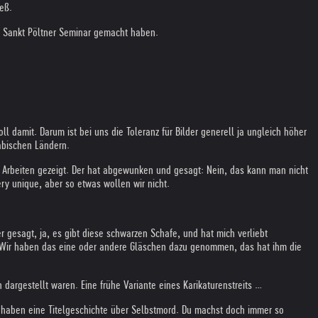
ieß.
em Sankt Pöltner Seminar gemacht haben.
l damit. Darum ist bei uns die Toleranz für Bilder generell ja ungleich höher
rabischen Ländern.
 Arbeiten gezeigt. Der hat abgewunken und gesagt: Nein, das kann man nicht
ry unique, aber so etwas wollen wir nicht.
r gesagt, ja, es gibt diese schwarzen Schafe, und hat mich verliebt
rs. Wir haben das eine oder andere Gläschen dazu genommen, das hat ihm die
 dargestellt waren. Eine frühe Variante eines Karikaturenstreits …
r haben eine Titelgeschichte über Selbstmord. Du machst doch immer so