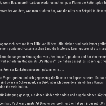
, wenn Deix im profil-Cartoon wieder einmal ein paar Pfarrer die Kutte lüpfen l
s verwendet von dem, was man erfahren hat, was die alles zum Beispiel in dies
andaschlacht mit ihrer Fülle von Bildern. Alle Kirchen sind noch immer prallvol
inem puritanisch-calvinistischen Land die Intoleranz kaum grösser ist als in a
goldkettenbehangenen Herausgeber von „Penthouse“, gefahren und hat ihm meine
 weit schärferen Magazin als „Penthouse“. Die haben gesagt: Es ist sehr gut, ve
 ins Kremser Karikaturenmuseum gekommen ist …
s Vogerl greifen und sich gegenseitig die Nase in den Popsch stecken. Da hat e
ie sind zwar ein Schweinderl, ein Deixl, aber ich bewundere Sie ob Ihres Humo
 den ihn viele halten.
ern für Aufregung gesorgt, auf denen Kinder mit Nadeln und eingebundenen Köpfen
ernhard Paul war damals Art Director von profil, und er hat zu mir gesagt: „Wi