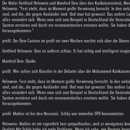
Die Maler Gottfried Helnwein und Manfred Deix über den Karikaturenstreit, Mein
Helnwein: "Fest steht, dass im Moment große Verwirrung herrscht. In den siebzi
sind, und die, die gegen Ausländer sind. Und man hat gewusst: Das andere Lag
alles verändert sich. Wenn man sich zum Beispiel in Deutschland die Generati
System zerstören und durch ein neomarxistisches ersetzen wollte. Sie haben d
herausgekommen."
profil: Der Deix-Cartoon im profil vor zwei Wochen machte sich über die Dänen 
Gottfried Helnwein: Deix ist äußerst schlau. Er hat richtig und intelligent rea
Manfred Deix: Danke.
profil: Wie sollen sich Künstler in der Debatte über die Mohammed-Karikature
Helnwein: Fest steht, dass im Moment große Verwirrung herrscht. In den siebzig
sind, und die, die gegen Ausländer sind. Und man hat gewusst: Das andere Lag
alles verändert sich. Wenn man sich zum Beispiel in Deutschland die Generati
System zerstören und durch ein neomarxistisches ersetzen wollte. Sie haben d
herausgekommen.
profil: Mahler ist bei den Neonazis. Schily war immerhin SPD-Innenminister.
Helnwein: Mahler ist mir eigentlich fast sympathischer, weil er wenigstens 
Qualität.
Mit Schily habe ich mehr Probleme. Wenn ich sehe, wie Bayerns Innenmi