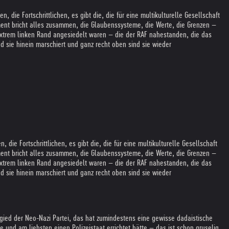
die Fortschrittlichen, es gibt die, die für eine multikulturelle Gesellschaft
oment bricht alles zusammen, die Glaubenssysteme, die Werte, die Grenzen –
 extrem linken Rand angesiedelt waren – die der RAF nahestanden, die das
d sie hinein marschiert und ganz recht oben sind sie wieder
die Fortschrittlichen, es gibt die, die für eine multikulturelle Gesellschaft
oment bricht alles zusammen, die Glaubenssysteme, die Werte, die Grenzen –
 extrem linken Rand angesiedelt waren – die der RAF nahestanden, die das
d sie hinein marschiert und ganz recht oben sind sie wieder
gied der Neo-Nazi Partei, das hat zumindestens eine gewisse dadaistische
 und am liebsten einen Polizeistaat errichtet hätte – das ist schon gruselig.