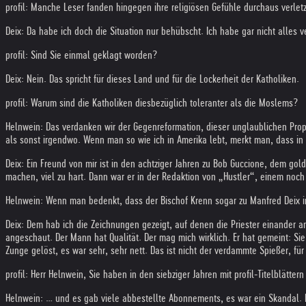
profil: Manche Leser fanden hingegen ihre religiösen Gefühle durchaus verletzt
Deix: Da habe ich doch die Situation nur behübscht. Ich habe gar nicht alle
profil: Sind Sie einmal geklagt worden?
Deix: Nein. Das spricht für dieses Land und für die Lockerheit der Katholiken.
profil: Warum sind die Katholiken diesbezüglich toleranter als die Moslems?
Helnwein: Das verdanken wir der Gegenreformation, dieser unglaublichen Propag
als sonst irgendwo. Wenn man so wie ich in Amerika lebt, merkt man, dass in e
Deix: Ein Freund von mir ist in den achtziger Jahren zu Bob Guccione, dem 
machen, viel zu hart. Dann war er in der Redaktion von „Hustler“, einem noch
Helnwein: Wenn man bedenkt, dass der Bischof Krenn sogar zu Manfred Deix
Deix: Dem hab ich die Zeichnungen gezeigt, auf denen die Priester einander an
angeschaut. Der Mann hat Qualität. Der mag mich wirklich. Er hat gemeint: S
Zunge gelöst, es war sehr, sehr nett. Das ist nicht der verdammte Spießer, für
profil: Herr Helnwein, Sie haben in den siebziger Jahren mit profil-Titelblätt
Helnwein: … und es gab viele abbestellte Abonnements, es war ein Skandal. B