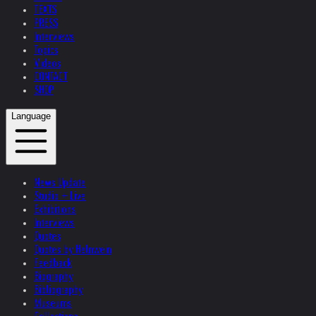
TEXTS
PRESS
Interviews
Topics
Videos
CONTACT
SHOP
Language
News Update
Studio + Live
Exhibitions
Interviews
Quotes
Quotes by Helnwein
Feedback
Biography
Bibliography
Museums