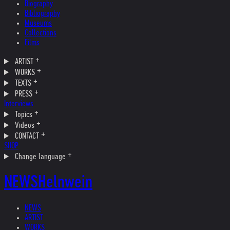
Biography
Bibliography
Museums
Collections
Films
ARTIST
WORKS
TEXTS
PRESS
Interviews
Topics
Videos
CONTACT
SHOP
Change language
NEWS
Helnwein
NEWS
ARTIST
WORKS