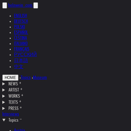
helnwein
.com
ENGLISH
DEUTSCH
POLSKI
ESPAÑOL
ČEŠTINA
ITALIANO
FRANÇAIS
РУССКИЙ
日本語
中文
›
Topics
›
Museum
HOME
NEWS
ARTIST
WORKS
TEXTS
PRESS
Interviews
Topics
Austria