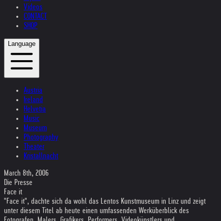
Videos
CONTACT
SHOP
Language
Austria
Ireland
Helvetia
Music
Museum
Photography
Theater
Kristallnacht
March 8th, 2006
Die Presse
Face it
"Face it", dachte sich da wohl das Lentos Kunstmuseum in Linz und zeigt
unter diesem Titel ab heute einen umfassenden Werküberblick des
Fotografen, Malers, Grafikers, Performers, Videokünstlers und