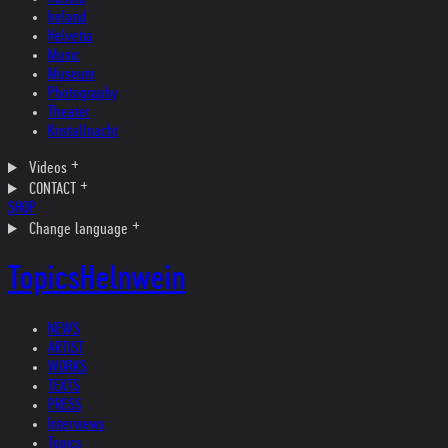
Ireland
Helvetia
Music
Museum
Photography
Theater
Kristallnacht
Videos
CONTACT
SHOP
Change language
Topics
Helnwein
NEWS
ARTIST
WORKS
TEXTS
PRESS
Interviews
Topics