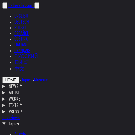
helnwein
.com
ENGLISH
DEUTSCH
POLSKI
ESPAÑOL
ČEŠTINA
ITALIANO
FRANÇAIS
РУССКИЙ
日本語
中文
›
Topics
›
Museum
HOME
NEWS
ARTIST
WORKS
TEXTS
PRESS
Interviews
Topics
Austria