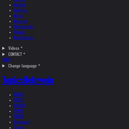
Ireland
Helvetia
Music
Museum
Photography
Theater
Kristallnacht
Videos
CONTACT
SHOP
Change language
Topics
Helnwein
NEWS
ARTIST
WORKS
TEXTS
PRESS
Interviews
Topics