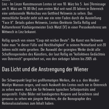
Linz - Im Linzer Kunstmuseum Lentos ist von 10. März bis 5. Juni (Vernissage
am 9. März um 19.00 Uhr) zum ersten Mal seit rund 20 Jahren in Österreich
eine umfassende Werkschau von Gottfried Helnwein zu sehen. Das
menschliche Gesicht zieht sich wie ein roter Faden durch die Ausstellung
"Face It". Details gaben Helnwein, Lentos-Direktorin Stella Rollig und
Kulturreferent Vizebürgermeister Erich Watzl (V) in einer Pressekonferenz am
Mittwoch in Linz bekannt.
Rollig sprach von einem "Coup mit reicher Beute": Die Kunst von Helnwein
habe man "in dieser Fülle und Reichhaltigkeit" in seinem Heimatland seit 20
Jahren nicht mehr gesehen. Die Auswahl der gezeigten Werke deckt alle
Schaffensperioden des Künstlers, der laut Rollig im "kollektiven Gedächtnis
von Österreich" gespeichert sei, von den siebziger Jahren bis 2005 ab.
Das Licht und die Anstrengung der Wiener
Der Schwerpunkt liegt bei großformatigen Werken, die u.a. den Musiker
Marilyn Manson zeigen, und nach Auskunft des Lentos noch nie in Österreich
zu sehen waren. Auch die für Helnwein typischen Selbstporträts sind
ausgestellt. Frühe Bilder mit bandagierten Körpern und Gesichtern sind
genauso zu sehen wie jüngste Arbeiten, die die Ikonographie des
Nationalsozialismus zum Inhalt haben.