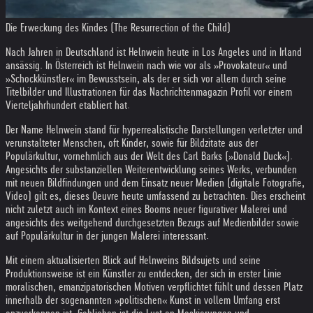
Die Erweckung des Kindes (The Resurrection of the Child)
Nach Jahren in Deutschland ist Helnwein heute in Los Angeles und in Irland
ansässig. In Österreich ist Helnwein nach wie vor als »Provokateur« und
»Schockkünstler« im Bewusstsein, als der er sich vor allem durch seine
Titelbilder und Illustrationen für das Nachrichtenmagazin Profil vor einem
Vierteljahrhundert etabliert hat.
Der Name Helnwein stand für hyperrealistische Darstellungen verletzter und
verunstalteter Menschen, oft Kinder, sowie für Bildzitate aus der
Populärkultur, vornehmlich aus der Welt des Carl Barks (»Donald Duck«).
Angesichts der substanziellen Weiterentwicklung seines Werks, verbunden
mit neuen Bildfindungen und dem Einsatz neuer Medien (digitale Fotografie,
Video) gilt es, dieses Oeuvre heute umfassend zu betrachten. Dies erscheint
nicht zuletzt auch im Kontext eines Booms neuer figurativer Malerei und
angesichts des weitgehend durchgesetzten Bezugs auf Medienbilder sowie
auf Populärkultur in der jungen Malerei interessant.
Mit einem aktualisierten Blick auf Helnweins Bildsujets und seine
Produktionsweise ist ein Künstler zu entdecken, der sich in erster Linie
moralischen, emanzipatorischen Motiven verpflichtet fühlt und dessen Platz
innerhalb der sogenannten »politischen« Kunst in vollem Umfang erst