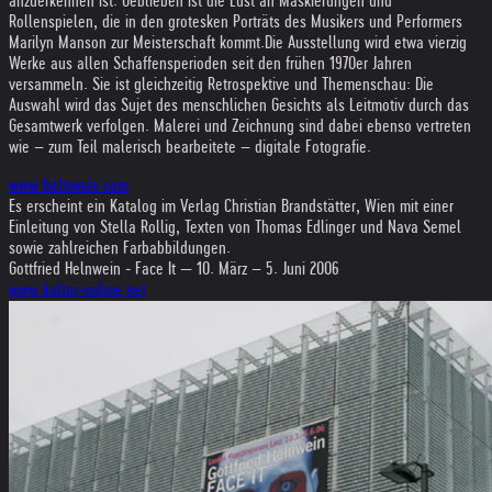
anzuerkennen ist. Geblieben ist die Lust an Maskierungen und
Rollenspielen, die in den grotesken Porträts des Musikers und Performers
Marilyn Manson zur Meisterschaft kommt.
Die Ausstellung wird etwa vierzig
Werke aus allen Schaffensperioden seit den frühen 1970er Jahren
versammeln. Sie ist gleichzeitig Retrospektive und Themenschau: Die
Auswahl wird das Sujet des menschlichen Gesichts als Leitmotiv durch das
Gesamtwerk verfolgen. Malerei und Zeichnung sind dabei ebenso vertreten
wie – zum Teil malerisch bearbeitete – digitale Fotografie.
www.helnwein.com
Es erscheint ein Katalog im Verlag Christian Brandstätter, Wien mit einer
Einleitung von Stella Rollig, Texten von Thomas Edlinger und Nava Semel
sowie zahlreichen Farbabbildungen.
Gottfried Helnwein - Face It — 10. März – 5. Juni 2006
www.kultur-online.net