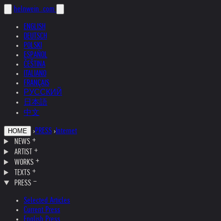
helnwein
.com
ENGLISH
DEUTSCH
POLSKI
ESPAÑOL
ČEŠTINA
ITALIANO
FRANÇAIS
РУССКИЙ
日本語
中文
›
PRESS
›
Internet
HOME
NEWS
ARTIST
WORKS
TEXTS
PRESS
Selected Articles
Current Press
English Press