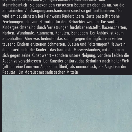
klammheimlich. Sie packen den entsetzten Betrachter eben da an, wo die
antrainierten Verdrängungsmechanismen sonst so gut funktionieren. Das
wird am deutlichsten bei Helnweins Kinderbildern. Zarte pastellfarbene
Zeichnungen, die zum Horrortrip für den Betrachter werden. Die sanften
Kindergesichter sind durch Verletzungen furchtbar entstellt. Hasenscharten,
Narben, Wundmale, Klammern, Kanülen, Bandagen. Der Anblick ist kaum
auszuhalten. Aber was bedeutet das schon gegen die täglich von vielen
tausend Kindern erlittenen Schmerzen, Qualen und Folterungen? Helnwein
denunziert nicht die Kinder - das häufigste Missverständnis, mit dem man
sich gegen seine Kunst wehrt - sondern unsere Neigung, vor dem Leiden die
Augen zu verschliessen. Der Künstler entlarvt das Bedürfnis nach heiler Welt
(oft nur eine Form von Abgestumpftheit) als unmoralisch, als Angst vor der
Realität . Ein Moralist mit sadistischen Mitteln.