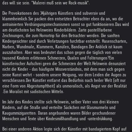
das will sie sein. "Malerei muß sein we Rock-musik".
Die Provokationen des 34jährigen Künstlers sind subversiv und
klammheimlich.
Sie packen den entsetzten Betrachter eben da an, wo die
antrainierten Verdrängungsmechanismen sonst so gut funktionieren.
Das wird
am deutlichsten bei Helnweins Kinderbildern. Zarte pastellfarbene
Zeichnungen, die zum Horrortrip für den Betrachter werden. Die sanften
Kindergesichter sind durch Verletzungen furchtbar entstellt. Hasenscharten,
Narben, Wundmale, Klammern, Kanülen, Bandagen.
Der Anblick ist kaum
auszuhalten. Aber was bedeutet das schon gegen die täglich von vielen
tausend Kindern erlittenen Schmerzen, Qualen und Folterungen?
Ein
künstlerischer Aufschrei geen die Schmerzen der Welt.
Helnwein denunziert
nicht die Kinder - das häufigste Missverständnis, mit dem man sich gegen
seine Kunst wehrt - sondern unsere Neigung, vor dem Leiden die Augen zu
verschliessen.
Der Künstler entlarvt das Bedürfnis nach heiler Welt (oft nur
eine Form von Abgestumpftheit) als unmoralisch, als Angst vor der Realität
.
Ein Moralist mit sadistischen Mitteln.
Im Jahr des Kindes stellte sich Helnwein, selber Vater von drei kleinen
Kindern, auf die Straße und verteilte Säckchen mit Glasmurmeln und
Kaugummizigaretten. Daran angebunden waren Bilder geschundener
Menschen und Texte über Kindesmißhandlung und -unterdrükkung.
Bei einer anderen Aktion legte sich der Künstler mit bandagiertem Kopf auf