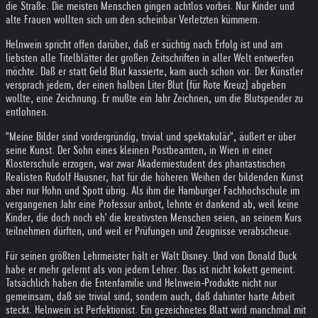
die Straße. Die meisten Menschen gingen achtlos vorbei. Nur Kinder und
alte Frauen wollten sich um den scheinbar Verletzten kümmern.
Helnwein spricht offen darüber, daß er süchtig nach Erfolg ist und am
liebsten alle Titelblätter der großen Zeitschriften in aller Welt entwerfen
möchte. Daß er statt Geld Blut kassierte, kam auch schon vor. Der Künstler
versprach jedem, der einen halben Liter Blut (für Rote Kreuz) abgeben
wollte, eine Zeichnung. Er mußte ein Jahr Zeichnen, um die Blutspender zu
entlohnen.
"Meine Bilder sind vordergründig, trivial und spektakulär", äußert er über
seine Kunst. Der Sohn eines kleinen Postbeamten, in Wien in einer
Klosterschule erzogen, war zwar Akademiestudent des phantastischen
Realisten Rudolf Hausner, hat für die höheren Weihen der bildenden Kunst
aber nur Hohn und Spott übrig. Als ihm die Hamburger Fachhochschule im
vergangenen Jahr eine Professur anbot, lehnte er dankend ab, weil keine
Kinder, die doch noch eh' die kreativsten Menschen seien, an seinem Kurs
teilnehmen dürften, und weil er Prüfungen und Zeugnisse verabscheue.
Für seinen größten Lehrmeister hält er Walt Disney. Und von Donald Duck
habe er mehr gelernt als von jedem Lehrer. Das ist nicht kokett gemeint.
Tatsächlich haben die Entenfamilie und Helnwein-Produkte nicht nur
gemeinsam, daß sie trivial sind, sondern auch, daß dahinter harte Arbeit
steckt. Helnwein ist Perfektionist. Ein gezeichnetes Blatt wird manchmal mit