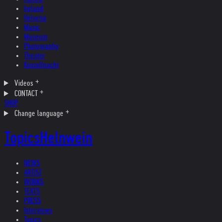
Ireland
Helvetia
Music
Museum
Photography
Theater
Kristallnacht
Videos
CONTACT
SHOP
Change language
Topics
Helnwein
NEWS
ARTIST
WORKS
TEXTS
PRESS
Interviews
Topics