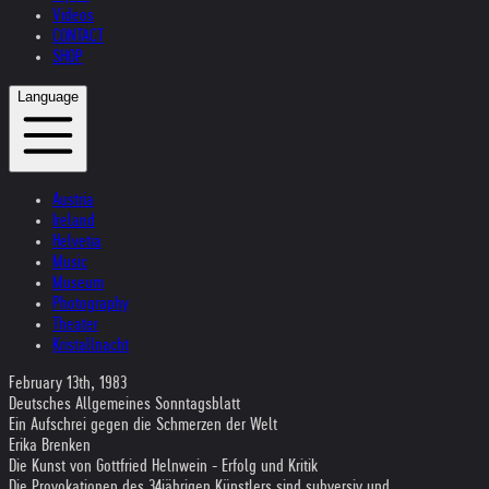
Videos
CONTACT
SHOP
Language
Austria
Ireland
Helvetia
Music
Museum
Photography
Theater
Kristallnacht
February 13th, 1983
Deutsches Allgemeines Sonntagsblatt
Ein Aufschrei gegen die Schmerzen der Welt
Erika Brenken
Die Kunst von Gottfried Helnwein - Erfolg und Kritik
Die Provokationen des 34jährigen Künstlers sind subversiv und