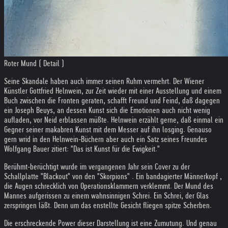
Roter Mund ( Detail )
Seine Skandale haben auch immer seinen Ruhm vermehrt. Der Wiener
Künstler Gottfried Helnwein, zur Zeit wieder mit einer Ausstellung und einem
Buch zwischen die Fronten geraten, schafft Freund und Feind, daß dagegen
ein Joseph Beuys, an dessen Kunst sich die Emotionen auch nicht wenig
aufladen, vor Neid erblassen müßte. Helnwein erzählt gerne, daß einmal ein
Gegner seiner makabren Kunst mit dem Messer auf ihn losging. Genauso
gern wrid in den Helnwein-Büchern aber auch ein Satz seines Freundes
Wolfgang Bauer zitiert: "Das ist Kunst für die Ewigkeit."
Berühmt-berüchtigt wurde im vergangenen Jahr sein Cover zu der
Schallplatte "Blackout" von den "Skorpions" . Ein bandagierter Männerkopf ,
die Augen schrecklich von Operationsklammern verklemmt. Der Mund des
Mannes aufgerissen zu einem wahnsinnigen Schrei. Ein Schrei, der Glas
zerspringen läßt. Denn um das enstellte Gesicht fliegen spitze Scherben.
Die erschreckende Power dieser Darstellung ist eine Zumutung. Und genau