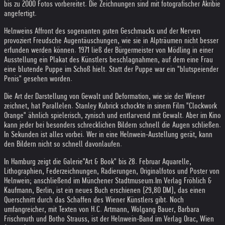
bis zu 2000 Fotos vorbereitet. Die Zeichnungen sind mit fotografischer Akribie
angefertigt.
Helnweins Affront des sogenanten guten Geschmacks und der Nerven
provoziert Freudsche Augentäuschungen, wie sie in Alpträumen nicht besser
erfunden werden können. 1971 ließ der Bürgermeister von Mödling in einer
Ausstellung ein Plakat des Künstlers beschlagnahmen, auf dem eine Frau
eine blutende Puppe im Schoß hielt. Statt der Puppe war ein "blutspeiender
Penis" gesehen worden.
Die Art der Darstellung von Gewalt und Deformation, wie sie der Wiener
zeichnet, hat Parallelen. Stanley Kubrick schockte in sinem Film "Clockwork
Orange" ähnlich spielerisch, zynisch und entlarvend mit Gewalt. Aber im Kino
kann jeder bei besonders schrecklichen Bildern schnell die Augen schließen.
In Sekunden ist alles vorbei. Wer in eine Helnwein-Austellung gerät, kann
den Bildern nicht so schnell davonlaufen.
In Hamburg zeigt die Galerie"Art & Book" bis 28. Februar Aquarelle,
Lithographien, Federzeichnungen, Radierungen, Originalfotos und Poster von
Helnwein; anschließend im Münchener Stadtmuseum.
Im Verlag Fröhlich &
Kaufmann, Berlin, ist ein neues Buch erschienen (29,80 DM), das einen
Querschnitt durch das Schaffen des Wiener Künstlers gibt. Noch
umfangreicher, mit Texten von H.C. Artmann, Wolgang Bauer, Barbara
Frischmuth und Botho Strauss, ist der Helnwein-Band im Verlag Orac, Wien