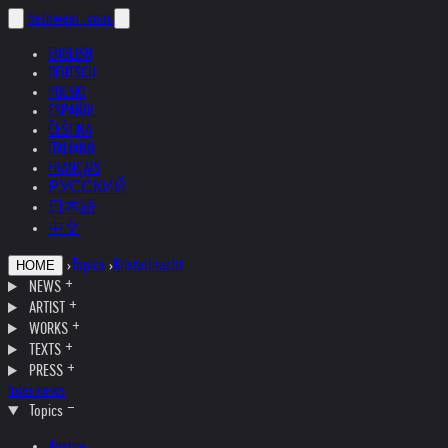
helnwein
.com
ENGLISH
DEUTSCH
POLSKI
ESPAÑOL
ČEŠTINA
ITALIANO
FRANÇAIS
РУССКИЙ
日本語
中文
›
Topics
›
Kristallnacht
HOME
NEWS
ARTIST
WORKS
TEXTS
PRESS
Interviews
Topics
Austria