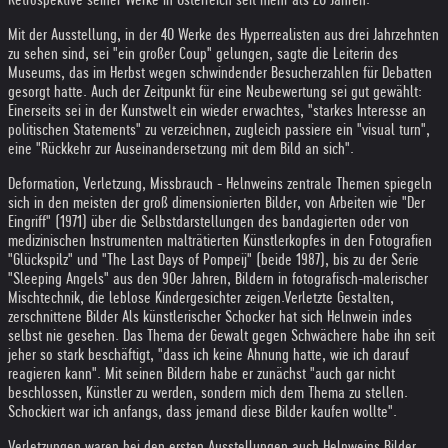
Mit der Ausstellung, in der 40 Werke des Hyperrealisten aus drei Jahrzehnten
zu sehen sind, sei "ein großer Coup" gelungen, sagte die Leiterin des
Museums, das im Herbst wegen schwindender Besucherzahlen für Debatten
gesorgt hatte. Auch der Zeitpunkt für eine Neubewertung sei gut gewählt:
Einerseits sei in der Kunstwelt ein wieder erwachtes, "starkes Interesse an
politischen Statements" zu verzeichnen, zugleich passiere ein "visual turn",
eine "Rückkehr zur Auseinandersetzung mit dem Bild an sich".
Deformation, Verletzung, Missbrauch - Helnweins zentrale Themen spiegeln
sich in den meisten der groß dimensionierten Bilder, von Arbeiten wie "Der
Eingriff" (1971) über die Selbstdarstellungen des bandagierten oder von
medizinischen Instrumenten malträtierten Künstlerkopfes in den Fotografien
"Glückspilz" und "The Last Days of Pompeij" (beide 1987), bis zu der Serie
"Sleeping Angels" aus den 90er Jahren, Bildern in fotografisch-malerischer
Mischtechnik, die leblose Kindergesichter zeigen.Verletzte Gestalten,
zerschnittene Bilder Als künstlerischer Schocker hat sich Helnwein indes
selbst nie gesehen. Das Thema der Gewalt gegen Schwächere habe ihn seit
jeher so stark beschäftigt, "dass ich keine Ahnung hatte, wie ich darauf
reagieren kann". Mit seinen Bildern habe er zunächst "auch gar nicht
beschlossen, Künstler zu werden, sondern mich dem Thema zu stellen.
Schockiert war ich anfangs, dass jemand diese Bilder kaufen wollte".
Verletzungen waren bei den ersten Ausstellungen auch Helnweins Bilder