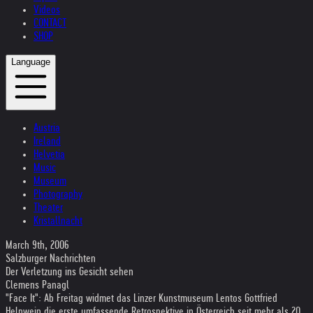
Videos
CONTACT
SHOP
Language
Austria
Ireland
Helvetia
Music
Museum
Photography
Theater
Kristallnacht
March 9th, 2006
Salzburger Nachrichten
Der Verletzung ins Gesicht sehen
Clemens Panagl
"Face It": Ab Freitag widmet das Linzer Kunstmuseum Lentos Gottfried
Helnwein die erste umfassende Retrospektive in Österreich seit mehr als 20