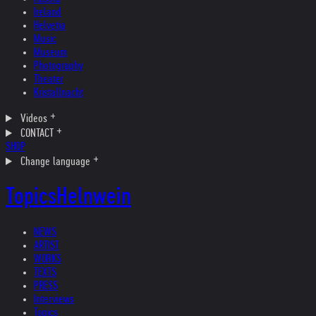
Ireland
Helvetia
Music
Museum
Photography
Theater
Kristallnacht
Videos
CONTACT
SHOP
Change language
Topics
Helnwein
NEWS
ARTIST
WORKS
TEXTS
PRESS
Interviews
Topics