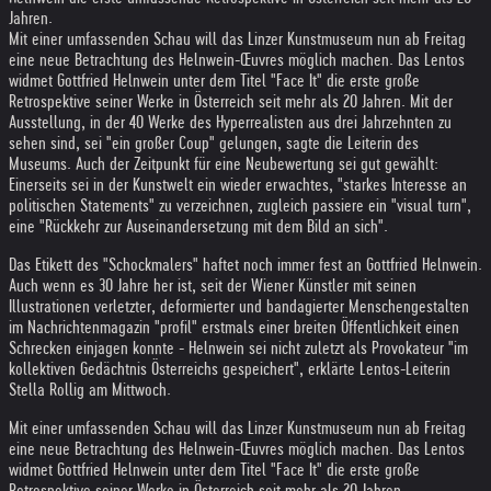
Jahren.
Mit einer umfassenden Schau will das Linzer Kunstmuseum nun ab Freitag
eine neue Betrachtung des Helnwein-Œuvres möglich machen. Das Lentos
widmet Gottfried Helnwein unter dem Titel "Face It" die erste große
Retrospektive seiner Werke in Österreich seit mehr als 20 Jahren. Mit der
Ausstellung, in der 40 Werke des Hyperrealisten aus drei Jahrzehnten zu
sehen sind, sei "ein großer Coup" gelungen, sagte die Leiterin des
Museums. Auch der Zeitpunkt für eine Neubewertung sei gut gewählt:
Einerseits sei in der Kunstwelt ein wieder erwachtes, "starkes Interesse an
politischen Statements" zu verzeichnen, zugleich passiere ein "visual turn",
eine "Rückkehr zur Auseinandersetzung mit dem Bild an sich".
Das Etikett des "Schockmalers" haftet noch immer fest an Gottfried Helnwein.
Auch wenn es 30 Jahre her ist, seit der Wiener Künstler mit seinen
Illustrationen verletzter, deformierter und bandagierter Menschengestalten
im Nachrichtenmagazin "profil" erstmals einer breiten Öffentlichkeit einen
Schrecken einjagen konnte - Helnwein sei nicht zuletzt als Provokateur "im
kollektiven Gedächtnis Österreichs gespeichert", erklärte Lentos-Leiterin
Stella Rollig am Mittwoch.
Mit einer umfassenden Schau will das Linzer Kunstmuseum nun ab Freitag
eine neue Betrachtung des Helnwein-Œuvres möglich machen. Das Lentos
widmet Gottfried Helnwein unter dem Titel "Face It" die erste große
Retrospektive seiner Werke in Österreich seit mehr als 20 Jahren.