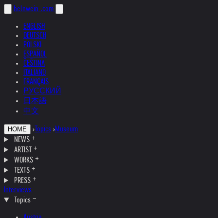
helnwein
.com
ENGLISH
DEUTSCH
POLSKI
ESPAÑOL
ČEŠTINA
ITALIANO
FRANÇAIS
РУССКИЙ
日本語
中文
›
Topics
›
Museum
HOME
NEWS
ARTIST
WORKS
TEXTS
PRESS
Interviews
Topics
Austria