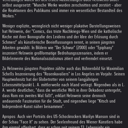
selbst ausgesetzt: "Manche Werke wurden zerschnitten und zerstört - aber
die Reaktionen des Publikums sind immer ein wesentlicher Bestandteil des
Werkes."
Weniger explizite, wenngleich nicht weniger plakative Darstellungsweisen
hat Helnwein, der "Comics, das triste Nachkriegs-Wien und die katholische
Kirche mit ihrer Ikonografie des Leidens und der Idee der Erlösung durch
Schmerz" als künstlerische Beeinflussungen nennt, in seinen jüngsten
Arbeiten gewählt. In Bildern wie "Der Schwur" (2000) oder "Epiphany"
inszeniert Helnwein großformatige Bedrohungsszenarien, indem er
Bildelemente des Nationalsozialismus zitiert und verfremdet einsetzt.
Zu Helnweins jüngsten Projekten zählte auch das Bühnenbild für Maximilian
Schells Inszenierung des "Rosenkavaliers" in Los Angeles im Vorjahr. Seinen
Hauptwohnsitz hat der Globetrotter von seinem langjährigen
Lebensmittelpunkt L. A. mittlerweile nach Irland verlegt. Nirgendwo als in L.
A. werde deutlicher, "dass die westliche Welt in ihrer Dekadenz untergeht,
dass Rom ein zweites Mal fällt", erklärt Helnwein seine dennoch
andauernde Faszination für die Stadt, und nirgendwo liege "Kitsch und
Independent-Kunst näher beisammen".
Apropos: Auch vier Porträts des US-Schockrockers Marilyn Manson sind in
der Schau "Face It" zu sehen. Der Seelenfreund des Wiener Künstlers habe
ihm einmal offenbart, dass er schon seit seinem 13. Lebensjahr ein