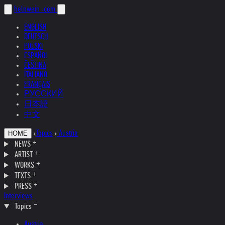
helnwein
.com
ENGLISH
DEUTSCH
POLSKI
ESPAÑOL
ČEŠTINA
ITALIANO
FRANÇAIS
РУССКИЙ
日本語
中文
›
Topics
›
Austria
HOME
NEWS
ARTIST
WORKS
TEXTS
PRESS
Interviews
Topics
Austria