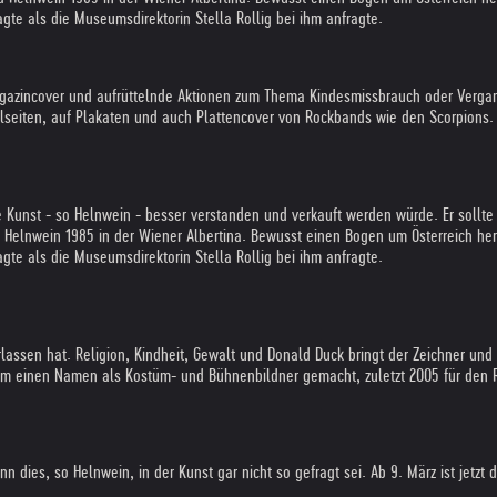
gte als die Museumsdirektorin Stella Rollig bei ihm anfragte.
 Magazincover und aufrüttelnde Aktionen zum Thema Kindesmissbrauch oder Verg
lseiten, auf Plakaten und auch Plattencover von Rockbands wie den Scorpions.
ne Kunst - so Helnwein - besser verstanden und verkauft werden würde. Er sollte
ed Helnwein 1985 in der Wiener Albertina. Bewusst einen Bogen um Österreich 
gte als die Museumsdirektorin Stella Rollig bei ihm anfragte.
erlassen hat. Religion, Kindheit, Gewalt und Donald Duck bringt der Zeichner und 
lem einen Namen als Kostüm- und Bühnenbildner gemacht, zuletzt 2005 für den 
ies, so Helnwein, in der Kunst gar nicht so gefragt sei. Ab 9. März ist jetzt 