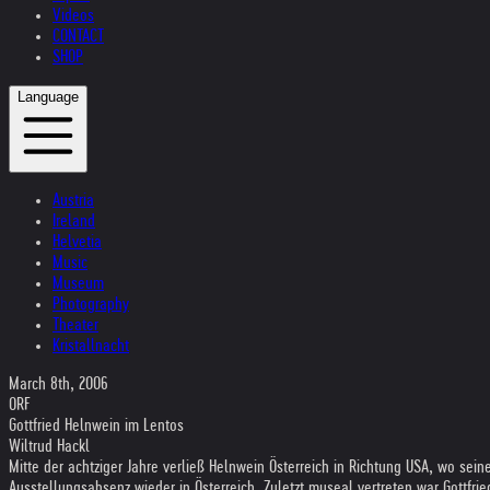
Videos
CONTACT
SHOP
Language
Austria
Ireland
Helvetia
Music
Museum
Photography
Theater
Kristallnacht
March 8th, 2006
ORF
Gottfried Helnwein im Lentos
Wiltrud Hackl
Mitte der achtziger Jahre verließ Helnwein Österreich in Richtung USA, wo sei
Ausstellungsabsenz wieder in Österreich. Zuletzt museal vertreten war Gottf