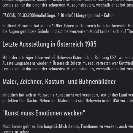
Lentos sei für ihn einer der schönsten Museumsbauten, weshalb er sofort zusa
07:00
Mi, 08.03.2006
Audio
Länge: 2:18 min
Ö1 Morgenjournal - Kultur
Gottfried Helnwein hat in den 1970er Jahren in Österreich für schockierende
die Augen gedrückte Gabeln und schmerzverzerrtem Mund fanden sich auf Tite
Letzte Ausstellung in Österreich 1985
Mitte der achtziger Jahre verließ Helnwein Österreich in Richtung USA, wo sei
Ausstellungsabsenz wieder in Österreich.
Zuletzt museal vertreten war Gottfri
Lentos sei für ihn einer der schönsten Museumsbauten, weshalb er sofort zusa
Maler, Zeichner, Kostüm- und Bühnenbildner
Inhaltlich hat sich in Helnweins Kunst nicht viel verändert, seit er das Land v
perfekten Oberfläche. Neben der Malerei hat sich Helnwein in der USA vor al
"Kunst muss Emotionen wecken"
Noch immer geht es ihm hauptsächlich darum, Emotionen zu wecken, auch wenn d
Lentos zu sehen.