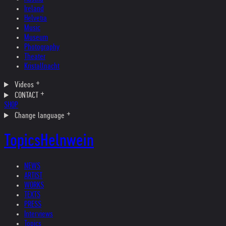
Ireland
Helvetia
Music
Museum
Photography
Theater
Kristallnacht
Videos
CONTACT
SHOP
Change language
Topics
Helnwein
NEWS
ARTIST
WORKS
TEXTS
PRESS
Interviews
Topics