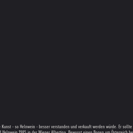
ne Kunst - so Helnwein - besser verstanden und verkauft werden würde. Er sollte
ried Helnwein 1985 in der Wiener Albertina. Bewusst einen Bogen um Österreich