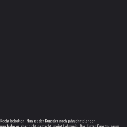
 Recht behalten. Nun ist der Künstler nach jahrzehntelanger
 herum habe er aber nicht gemacht, meint Helnwein. Das Linzer Kunstmuseum