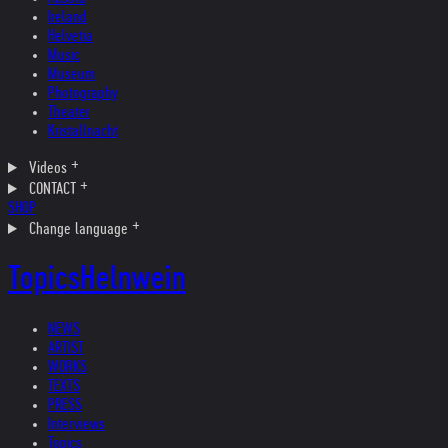
Ireland
Helvetia
Music
Museum
Photography
Theater
Kristallnacht
Videos
CONTACT
SHOP
Change language
Topics
Helnwein
NEWS
ARTIST
WORKS
TEXTS
PRESS
Interviews
Topics