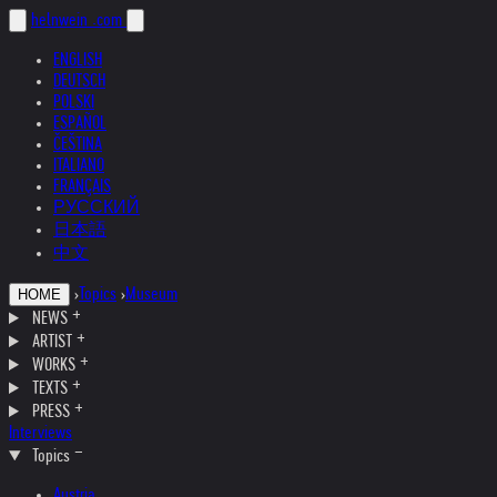
helnwein
.com
ENGLISH
DEUTSCH
POLSKI
ESPAÑOL
ČEŠTINA
ITALIANO
FRANÇAIS
РУССКИЙ
日本語
中文
›
Topics
›
Museum
HOME
NEWS
ARTIST
WORKS
TEXTS
PRESS
Interviews
Topics
Austria