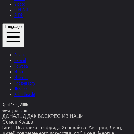
Videos
CONTACT
SHOP
Language
Austria
Ireland
Helvetia
Music
Museum
Photography
Theater
Kristallnacht
April 13th, 2006
www.gazeta.ru
ДОНАЛЬД ДАК ВОСКРЕС ИЗ НАЦИ
Семен Кваша
Face It. Выставка Готфрида Хелнвайна. Австрия, Линц,
музей современного искусства, до 5 июня. Многие