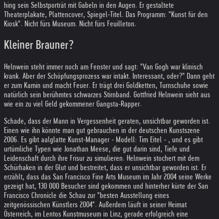
hing sein Selbstporträt mit Gabeln in den Augen. Er gestaltete
Theaterplakate, Plattencover, Spiegel-Titel. Das Programm: "Kunst für den
Kiosk". Nicht fürs Museum. Nicht fürs Feuilleton.
Kleiner Brauner?
Helnwein steht immer noch am Fenster und sagt: "Van Gogh war klinisch
krank. Aber der Schöpfungsprozess war intakt. Interessant, oder?" Dann geht
er zum Kamin und macht Feuer. Er trägt drei Goldketten, Turnschuhe sowie
natürlich sein berühmtes schwarzes Stirnband. Gottfried Helnwein sieht aus
wie ein zu viel Geld gekommener Gangsta-Rapper.
Schade, dass der Mann in Vergessenheit geraten, unsichtbar geworden ist.
Einen wie ihn könnte man gut gebrauchen in der deutschen Kunstszene
2006. Es gibt aalglatte Kunst-Manager - Modell: Tim Eitel - , und es gibt
urtümliche Typen wie Jonathan Meese, die gut darin sind, Tiefe und
Leidenschaft durch ihre Frisur zu simulieren. Helnwein stochert mit dem
Schürhaken in der Glut und bestreitet, dass er unsichtbar geworden ist. Er
erzählt, dass das San Francisco Fine Arts Museum im Jahr 2004 seine Werke
gezeigt hat, 130 000 Besucher sind gekommen und hinterher kürte der San
Francisco Chronicle die Schau zur "besten Ausstellung eines
zeitgenössischen Künstlers 2004". Außerdem läuft in seiner Heimat
Österreich, im Lentos Kunstmuseum in Linz, gerade erfolgreich eine