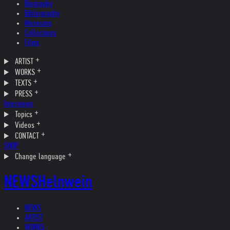
Biography
Bibliography
Museums
Collections
Films
ARTIST
WORKS
TEXTS
PRESS
Interviews
Topics
Videos
CONTACT
SHOP
Change language
NEWS
Helnwein
NEWS
ARTIST
WORKS