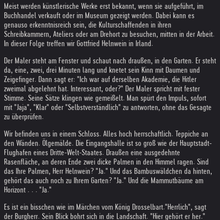
Meist werden künstlerische Werke erst bekannt, wenn sie aufgeführt, im
Buchhandel verkauft oder im Museum gezeigt werden. Dabei kann es
genauso erkenntnisreich sein, die Kulturschaffenden in ihren
Schreibkammern, Ateliers oder am Drehort zu besuchen, mitten in der Arbeit.
In dieser Folge treffen wir Gottfried Helnwein in Irland.
Der Maler steht am Fenster und schaut nach draußen, in den Garten. Er steht
da, eine, zwei, drei Minuten lang und knetet sein Kinn mit Daumen und
Zeigefinger. Dann sagt er: "Ich war auf derselben Akademie, die Hitler
zweimal abgelehnt hat. Interessant, oder?" Der Maler spricht mit fester
Stimme. Seine Sätze klingen wie gemeißelt. Man spürt den Impuls, sofort
mit "Jaja", "Klar" oder "Selbstverständlich" zu antworten, ohne das Gesagte
zu überprüfen.
Wir befinden uns in einem Schloss. Alles hoch herrschaftlich. Teppiche an
den Wänden. Ölgemälde. Die Eingangshalle ist so groß wie der Hauptstadt-
Flughafen eines Dritte-Welt-Staates. Draußen eine ausgedehnte
Rasenfläche, an deren Ende zwei dicke Palmen in den Himmel ragen. Sind
das Ihre Palmen, Herr Helnwein? "Ja." Und das Bambuswäldchen da hinten,
gehört das auch noch zu Ihrem Garten? "Ja." Und die Mammutbäume am
Horizont . . . "Ja."
Es ist ein bisschen wie im Märchen vom König Drosselbart.
"Herrlich", sagt
der Burgherr. Sein Blick bohrt sich in die Landschaft. "Hier gehört er her."