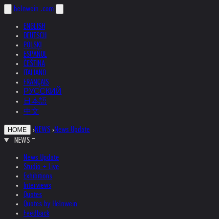
helnwein
.com
ENGLISH
DEUTSCH
POLSKI
ESPAÑOL
ČEŠTINA
ITALIANO
FRANÇAIS
РУССКИЙ
日本語
中文
›
NEWS
›
News Update
HOME
NEWS
News Update
Studio + Live
Exhibitions
Interviews
Quotes
Quotes by Helnwein
Feedback