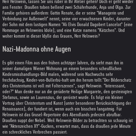
Herr Helnwein, lassen Sie uns rüber in Ihr Atelier gehen! Doch er geht wieder
ans Fenster. Draußen toben bellend zwei Schäferhunde, Anja und Olga. Zur
Familie gehören außerdem: Gattin Renate, die er seine "Managerin und
Verbindung zur Außenwelt" nennt; seine vier erwachsenen Kinder, darunter
der Sohn mit dem lustigen Namen "Ali Elvis Donald Dagobert Lancelot" (eine
Hommage an Helnweins Idole); und eine Katze namens "Kätzchen". Und
woher kommt in dieser Idylle das Grauen, Herr Helnwein?
Nazi-Madonna ohne Augen
Es gibt einen Film aus den frühen achtziger Jahren, da sieht man ihn in
seiner damaligen Wiener Wohnung an einem besonders scheußlichen
Kindesmisshandlungs-Bild malen, während sein Nachwuchs sehr
frechdachsig, Kinder-von-Bullerbü-haft um ihn herum tollt.
"Der Bilderschatz
des Christentums ist voll mit Folterszenen", sagt Helnwein. "Interessant,
oder?" Man denke nur an die geräderte Heilige Margarete, den gesteinigten
Stefanus, sowie an Laurenzius, der geröstet wurde. Es folgt ein kleiner
Vortrag über Christentum und Kunst (unter besonderer Berücksichtigung der
Renaissance), der fundiert ist, wenn auch ein bisschen langatmig. Für
Helnwein ist das Grusel-Repertoire des Abendlands jederzeit abrufbar.
Draußen suppt der Nebel. Weil Helnwein-Bilder zu betrachten so schaurig ist
wie "Aktenzeichen XY"-Gucken, erwartet man, dass da draußen jede Minute
ein schreckliches Verbrechen passiert.