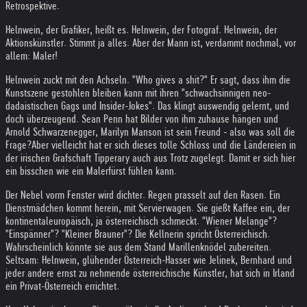
Retrospektive.
Helnwein, der Grafiker, heißt es. Helnwein, der Fotograf. Helnwein, der
Aktionskünstler. Stimmt ja alles. Aber der Mann ist, verdammt nochmal, vor
allem: Maler!
Helnwein zuckt mit den Achseln. "Who gives a shit?" Er sagt, dass ihm die
Kunstszene gestohlen bleiben kann mit ihren "schwachsinnigen neo-
dadaistischen Gags und Insider-Jokes". Das klingt auswendig gelernt, und
doch überzeugend. Sean Penn hat Bilder von ihm zuhause hängen und
Arnold Schwarzenegger, Marilyn Manson ist sein Freund - also was soll die
Frage?
Aber vielleicht hat er sich dieses tolle Schloss und die Ländereien in
der irischen Grafschaft Tipperary auch aus Trotz zugelegt. Damit er sich hier
ein bisschen wie ein Malerfürst fühlen kann.
Der Nebel vorm Fenster wird dichter. Regen prasselt auf den Rasen. Ein
Dienstmädchen kommt herein, mit Servierwagen. Sie gießt Kaffee ein, der
kontinentaleuropäisch, ja österreichisch schmeckt. "Wiener Melange"?
"Einspänner"? "Kleiner Brauner"? Die Kellnerin spricht Österreichisch.
Wahrscheinlich könnte sie aus dem Stand Marillenknödel zubereiten.
Seltsam: Helnwein, glühender Österreich-Hasser wie Jelinek, Bernhard und
jeder andere ernst zu nehmende österreichische Künstler, hat sich in Irland
ein Privat-Österreich errichtet.