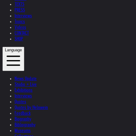
TEXTS
PRESS
Interviews
Topics
Videos
CONTACT
SHOP
Language
News Update
Studio + Live
Exhibitions
Interviews
Quotes
Quotes by Helnwein
Feedback
Biography
Bibliography
Museums