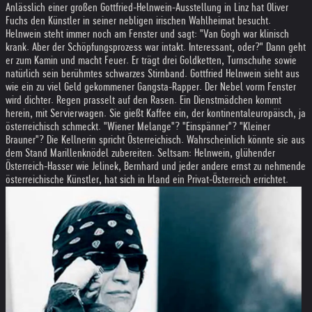
Anlässlich einer großen Gottfried-Helnwein-Ausstellung in Linz hat Oliver
Fuchs den Künstler in seiner nebligen irischen Wahlheimat besucht.
Helnwein steht immer noch am Fenster und sagt: "Van Gogh war klinisch
krank. Aber der Schöpfungsprozess war intakt. Interessant, oder?" Dann geht
er zum Kamin und macht Feuer. Er trägt drei Goldketten, Turnschuhe sowie
natürlich sein berühmtes schwarzes Stirnband. Gottfried Helnwein sieht aus
wie ein zu viel Geld gekommener Gangsta-Rapper. Der Nebel vorm Fenster
wird dichter. Regen prasselt auf den Rasen. Ein Dienstmädchen kommt
herein, mit Servierwagen. Sie gießt Kaffee ein, der kontinentaleuropäisch, ja
österreichisch schmeckt. "Wiener Melange"? "Einspänner"? "Kleiner
Brauner"? Die Kellnerin spricht Österreichisch. Wahrscheinlich könnte sie aus
dem Stand Marillenknödel zubereiten. Seltsam: Helnwein, glühender
Österreich-Hasser wie Jelinek, Bernhard und jeder andere ernst zu nehmende
österreichische Künstler, hat sich in Irland ein Privat-Österreich errichtet.