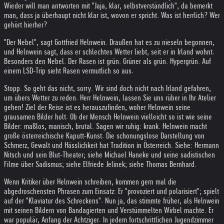
Wieder will man antworten mit "Jaja, klar, selbstverständlich", da bemerkt
man, dass ja überhaupt nicht klar ist, wovon er spricht. Was ist herrlich? Wer
gehört hierher?
"Der Nebel", sagt Gottfried Helnwein. Draußen hat es zu nieseln begonnen,
und Helnwein sagt, dass er schlechtes Wetter liebt, seit er in Irland wohnt.
Besonders den Nebel. Der Rasen ist grün. Grüner als grün. Hypergrün. Auf
einem LSD-Trip sieht Rasen vermutlich so aus.
Stopp. So geht das nicht, sorry. Wir sind doch nicht nach Irland gefahren,
um übers Wetter zu reden. Herr Helnwein, lassen Sie uns rüber in Ihr Atelier
gehen! Ziel der Reise ist es herauszufinden, woher Helnwein seine
grausamen Bilder holt. Ob der Mensch Helnwein vielleicht so ist wie seine
Bilder: maßlos, manisch, brutal. Sagen wir ruhig: krank. Helnwein macht
große österreichische Kaputt-Kunst. Die schonungslose Darstellung von
Schmerz, Gewalt und Hässlichkeit hat Tradition in Österreich. Siehe: Hermann
Nitsch und sein Blut-Theater; siehe Michael Haneke und seine sadistischen
Filme über Sadismus; siehe Elfriede Jelinek; siehe Thomas Bernhard.
Wenn Kritiker über Helnwein schreiben, kommen gern mal die
abgedroschensten Phrasen zum Einsatz: Er "provoziert und polarisiert"; spielt
auf der "Klaviatur des Schreckens". Nun ja, das stimmte früher, als Helnwein
mit seinen Bildern von Bandagierten und Verstümmelten Wirbel machte. Er
war populär, Anfang der Achtziger. In jedem fortschrittlichen Jugendzimmer