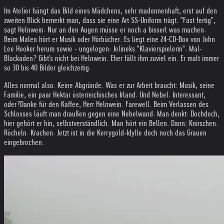
Im Atelier hängt das Bild eines Mädchens, sehr madonnenhaft, erst auf den
zweiten Blick bemerkt man, dass sie eine Art SS-Uniform trägt. "Fast fertig",
sagt Helnwein. Nur an den Augen müsse er noch a bisserl was machen.
Beim Malen hört er Musik oder Hörbücher. Es liegt eine 24-CD-Box von John
Lee Hooker herum sowie - ungelogen: Jelineks "Klavierspielerin". Mal-
Blockaden? Gibt's nicht bei Helnwein. Eher fällt ihm zuviel ein. Er malt immer
so 30 bis 40 Bilder gleichzeitig.
Alles normal also. Keine Abgründe. Was er zur Arbeit braucht: Musik, seine
Familie, ein paar Hektar österreichisches Irland. Und Nebel. Interessant,
oder?
Danke für den Kaffee, Herr Helnwein. Farewell. Beim Verlassen des
Schlosses läuft man draußen gegen eine Nebelwand. Man denkt: Dochdoch,
hier gehört er hin, selbstverständlich. Man hört ein Bellen. Dann: Knirschen.
Röcheln. Krachen. Jetzt ist in die Kerrygold-Idylle doch noch das Grauen
eingebrochen.