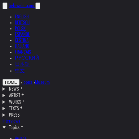
helnwein
.com
ENGLISH
DEUTSCH
POLSKI
ESPAÑOL
ČEŠTINA
ITALIANO
FRANÇAIS
РУССКИЙ
日本語
中文
›
Topics
›
Museum
HOME
NEWS
ARTIST
WORKS
TEXTS
PRESS
Interviews
Topics
Austria