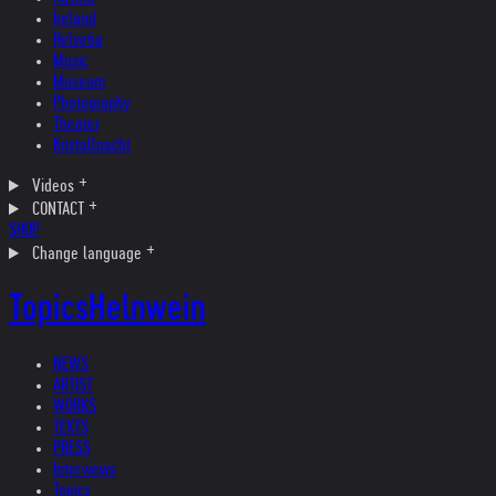
Ireland
Helvetia
Music
Museum
Photography
Theater
Kristallnacht
Videos
CONTACT
SHOP
Change language
Topics
Helnwein
NEWS
ARTIST
WORKS
TEXTS
PRESS
Interviews
Topics