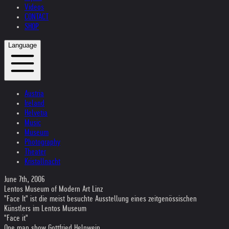
Videos
CONTACT
SHOP
Language
Austria
Ireland
Helvetia
Music
Museum
Photography
Theater
Kristallnacht
June 7th, 2006
Lentos Museum of Modern Art Linz
"Face It" ist die meist besuchte Ausstellung eines zeitgenössischen
Künstlers im Lentos Museum
"Face it"
One man show Gottfried Helnwein