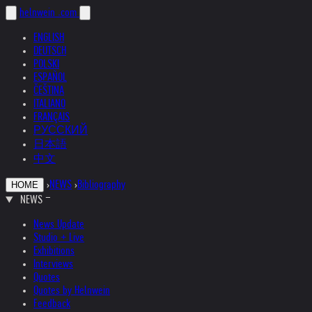
helnwein
.com
ENGLISH
DEUTSCH
POLSKI
ESPAÑOL
ČEŠTINA
ITALIANO
FRANÇAIS
РУССКИЙ
日本語
中文
›
NEWS
›
Bibliography
HOME
NEWS
News Update
Studio + Live
Exhibitions
Interviews
Quotes
Quotes by Helnwein
Feedback