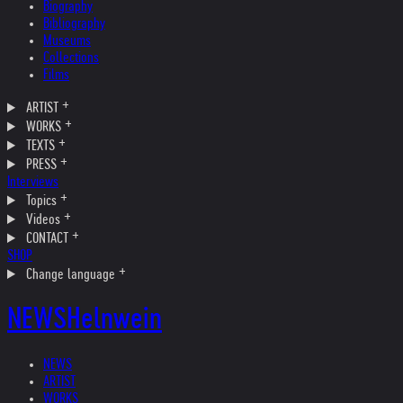
Biography
Bibliography
Museums
Collections
Films
ARTIST
WORKS
TEXTS
PRESS
Interviews
Topics
Videos
CONTACT
SHOP
Change language
NEWS
Helnwein
NEWS
ARTIST
WORKS