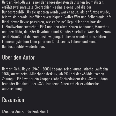
Herbert Riehl-Heyse, einer der angesehensten deutschen Journalisten,
erzählt zwei parallele Biographien - seine eigene und die der
Bundesrepublik. Als sie geboren wurde, war er neun, als er fünfzig wurde,
feierte sie gerade ihre Wiedervereinigung. Voller Witz und Selbstironie läßt
Riehl-Heyse Revue passieren, wie er "seine" Republik erlebt hat: die
Fußballweltmeisterschaft 1954 und den alten Herren Adenauer, Mauerbau
und Rex Gildo, die 68er Revolution und Brandts Kniefall in Warschau, Franz
Josef Strauß und die Friedensbewegung. In diesen wunderbar erzählten
Erinnerungsbildern kann jeder ein Stück seines Lebens und seiner
Bundesrepublik wiederfinden.
Über den Autor
Herbert Riehl-Heyse (1940 - 2003) begann seine journalistische Laufbahn
1968, zuerst beim »Münchner Merkur«, ab 1971 bei der »Süddeutschen
Zeitung«. 1989 war er ein knappes Jahr Chefredakteur des »Stern«, dann
leitender Redakteur der »SZ«. Für seine Arbeit erhielt er zahlreiche
Auszeichnungen.
Rezension
(Aus der Amazon.de-Redaktion)