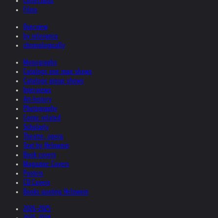
Collections
Films
Overview
by relevance
chronologically
Monographs
Catalogs one man shows
Catalogs group shows
Interviews
Art-history
Photography
Comic related
Scholarly
Theatre, opera
Text by Helnwein
Book covers
Magazine Covers
Posters
CD Covers
Books quoting Helnwein
2026-2025
2025-2024