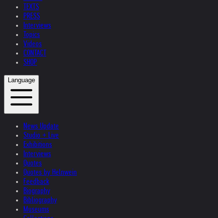
TEXTS
PRESS
Interviews
Topics
Videos
CONTACT
SHOP
Language
News Update
Studio + Live
Exhibitions
Interviews
Quotes
Quotes by Helnwein
Feedback
Biography
Bibliography
Museums