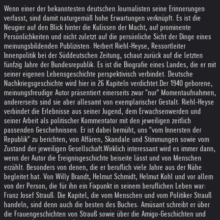
Wenn einer der bekanntesten deutschen Journalisten seine Erinnerungen
verfasst, sind damit naturgemäß hohe Erwartungen verknüpft. Es ist die
Neugier auf den Blick hinter die Kulissen der Macht, auf prominente
Persönlichkeiten und nicht zuletzt auf die persönliche Sicht der Dinge eines
meinungsbildenden Publizisten. Herbert Riehl-Heyse, Ressortleiter
Innenpolitik bei der Süddeutschen Zeitung, schaut zurück auf die letzten
fünfzig Jahre der Bundesrepublik. Es ist die Biografie eines Landes, die er mit
seiner eigenen Lebensgeschichte perspektivisch verbindet. Deutsche
Nachkriegsgeschichte wird hier in 26 Kapiteln verdichtet.
Der 1940 geborene,
meinungsfreudige Autor präsentiert einerseits zwar "nur" Momentaufnahmen,
andererseits sind sie aber allesamt von exemplarischer Gestalt. Riehl-Heyse
verbindet die Erlebnisse aus seiner Jugend, dem Erwachsenwerden und
seiner Arbeit als politischer Kommentator mit den jeweiligen zeitlich
passenden Geschehnissen. Er ist dabei bemüht, uns "vom Innersten der
Republik" zu berichten, von Affären, Skandale und Stimmungen sowie vom
Zustand der jeweiligen Gesellschaft.
Wirklich interessant wird es immer dann,
wenn der Autor die Ereignisgeschichte beiseite lässt und von Menschen
erzählt. Besonders von denen, die er beruflich viele Jahre aus der Nähe
begleitet hat. Von Willy Brandt, Helmut Schmidt, Helmut Kohl und vor allem
von der Person, die für ihn ein Fixpunkt in seinem beruflichen Leben war:
Franz Josef Strauß. Die Kapitel, die vom Menschen und vom Politiker Strauß
handeln, sind denn auch die besten des Buches. Amüsant schreibt er über
die Frauengeschichten von Strauß sowie über die Amigo-Geschichten und