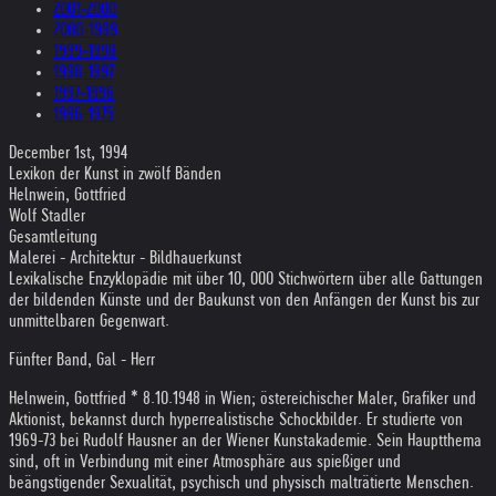
2001-2000
2000-1999
1999-1998
1998-1997
1997-1996
1996-1975
December 1st, 1994
Lexikon der Kunst in zwölf Bänden
Helnwein, Gottfried
Wolf Stadler
Gesamtleitung
Malerei - Architektur - Bildhauerkunst
Lexikalische Enzyklopädie mit über 10, 000 Stichwörtern über alle Gattungen
der bildenden Künste und der Baukunst von den Anfängen der Kunst bis zur
unmittelbaren Gegenwart.
Fünfter Band, Gal - Herr
Helnwein, Gottfried * 8.10.1948 in Wien; östereichischer Maler, Grafiker und
Aktionist, bekannst durch hyperrealistische Schockbilder. Er studierte von
1969-73 bei Rudolf Hausner an der Wiener Kunstakademie. Sein Hauptthema
sind, oft in Verbindung mit einer Atmosphäre aus spießiger und
beängstigender Sexualität, psychisch und physisch malträtierte Menschen.