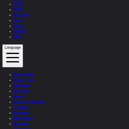
TEXTS
PRESS
Interviews
Topics
Videos
CONTACT
SHOP
Language
News Update
Studio + Live
Exhibitions
Interviews
Quotes
Quotes by Helnwein
Feedback
Biography
Bibliography
Museums