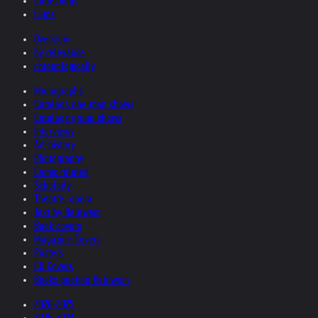
Collections
Films
Overview
by relevance
chronologically
Monographs
Catalogs one man shows
Catalogs group shows
Interviews
Art-history
Photography
Comic related
Scholarly
Theatre, opera
Text by Helnwein
Book covers
Magazine Covers
Posters
CD Covers
Books quoting Helnwein
2026-2025
2025-2024