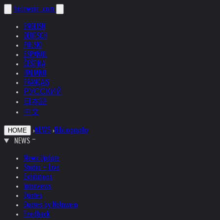
helnwein
.com
ENGLISH
DEUTSCH
POLSKI
ESPAÑOL
ČEŠTINA
ITALIANO
FRANÇAIS
РУССКИЙ
日本語
中文
›
NEWS
›
Bibliography
HOME
NEWS
News Update
Studio + Live
Exhibitions
Interviews
Quotes
Quotes by Helnwein
Feedback