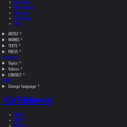
Biography
Bibliography
Museums
Collections
Films
ARTIST
WORKS
TEXTS
PRESS
Interviews
Topics
Videos
CONTACT
SHOP
Change language
NEWS
Helnwein
NEWS
ARTIST
WORKS