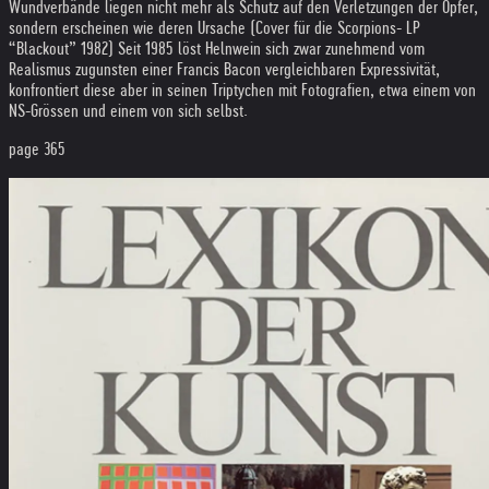
Wundverbände liegen nicht mehr als Schutz auf den Verletzungen der Opfer,
sondern erscheinen wie deren Ursache (Cover für die Scorpions- LP
“Blackout” 1982) Seit 1985 löst Helnwein sich zwar zunehmend vom
Realismus zugunsten einer Francis Bacon vergleichbaren Expressivität,
konfrontiert diese aber in seinen Triptychen mit Fotografien, etwa einem von
NS-Grössen und einem von sich selbst.
page 365