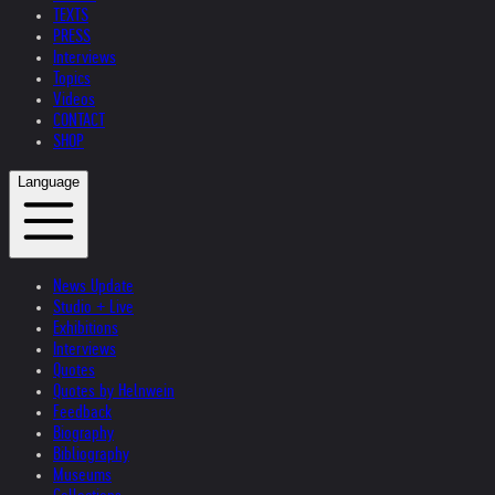
TEXTS
PRESS
Interviews
Topics
Videos
CONTACT
SHOP
Language
News Update
Studio + Live
Exhibitions
Interviews
Quotes
Quotes by Helnwein
Feedback
Biography
Bibliography
Museums