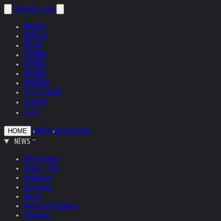
helnwein
.com
ENGLISH
DEUTSCH
POLSKI
ESPAÑOL
ČEŠTINA
ITALIANO
FRANÇAIS
РУССКИЙ
日本語
中文
›
NEWS
›
News Update
HOME
NEWS
News Update
Studio + Live
Exhibitions
Interviews
Quotes
Quotes by Helnwein
Feedback