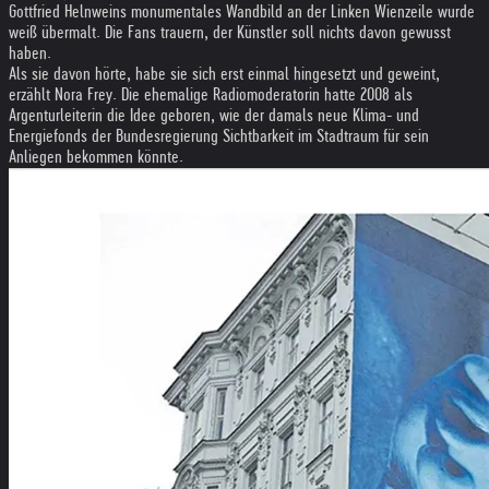
Gott­fried Heln­weins monu­men­ta­les Wand­bild an der Lin­ken Wien­zeile wurde
weiß über­malt. Die Fans trau­ern, der Künst­ler soll nichts davon gewusst
haben.
Als sie davon hörte, habe sie sich erst einmal hingesetzt und geweint,
erzählt Nora Frey. Die ehemalige Radiomoderatorin hatte 2008 als
Argenturleiterin die Idee geboren, wie der damals neue Klima- und
Energiefonds der Bundesregierung Sichtbarkeit im Stadtraum für sein
Anliegen bekommen könnte.