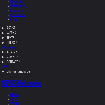
Biography
Bibliography
Museums
Collections
Films
ARTIST
WORKS
TEXTS
PRESS
Interviews
Topics
Videos
CONTACT
SHOP
Change language
NEWS
Helnwein
NEWS
ARTIST
WORKS