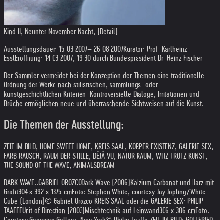
Kind II, Neunter November Nacht, (Detail)
Ausstellungsdauer: 15.03.2007– 26.08.2007
Kurator: Prof. Karlheinz
Essl
Eröffnung: 14.03.2007, 19.30 durch Bundespräsident Dr. Heinz Fischer
Der Sammler vermeidet bei der Konzeption der Themen eine traditionelle
Ordnung der Werke nach stilistischen, sammlungs- oder
kunstgeschichtlichen Kriterien. Kontroversielle Dialoge, Irritationen und
Brüche ermöglichen neue und überraschende Sichtweisen auf die Kunst.
Die Themen der Ausstellung:
ZEIT IM BILD, HOME SWEET HOME, KREIS SAAL, KÖRPER EXISTENZ, GALERIE SEX,
FARB RAUSCH, RAUM DER STILLE, DÉJÀ VU, NATUR RAUM, WITZ TROTZ KUNST,
THE SOUND OF THE WAVE, ANIMALSDREAM
DARK WAVE:
.
GABRIEL OROZCO
Dark Wave (2006)
Kalzium Carbonat und Harz mit
Grafit
304 x 392 x 1375 cm
Foto: Stephen White, courtesy Jay Jopling/White
Cube (London)
© Gabriel Orozco
.
KREIS SAAL oder die GALERIE SEX:
.
PHILIP
TAAFFE
Unit of Direction (2003)
Mischtechnik auf Leinwand
306 x 306 cm
Foto:
Courtesy Gagosian Gallery, New York
© Philip Taaffe
.
ZEIT IM BILD:
.
GOTTFRIED