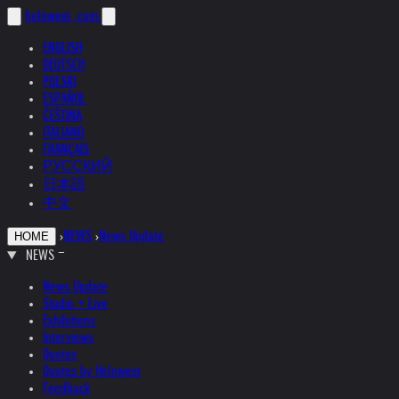
helnwein
.com
ENGLISH
DEUTSCH
POLSKI
ESPAÑOL
ČEŠTINA
ITALIANO
FRANÇAIS
РУССКИЙ
日本語
中文
›
NEWS
›
News Update
HOME
NEWS
News Update
Studio + Live
Exhibitions
Interviews
Quotes
Quotes by Helnwein
Feedback