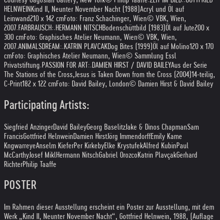
HELNWEIN
Kind II, Neunter November Nacht (1988)
Acryl und Öl auf
Leinwand
210 x 142 cm
Foto: Franz Schachinger, Wien
© VBK, Wien,
2007
.
FARBRAUSCH:
.
HERMANN NITSCH
Bodenschüttbild (1983)
Öl auf Jute
200 x
300 cm
Foto: Graphisches Atelier Neumann, Wien
© VBK, Wien,
2007
.
ANIMALSDREAM:
.
KATRIN PLAVCAK
Dog Bites (1999)
Öl auf Molino
120 x 170
cm
Foto: Graphisches Atelier Neumann, Wien
© Sammlung Essl
Privatstiftung
.
PASSION FOR ART:
.
DAMIEN HIRST / DAVID BAILEY
Aus der Serie
The Stations of the Cross,
Jesus is Taken Down from the Cross (2004)
14-teilig,
C-Print
182 x 122 cm
Foto: David Bailey, London
© Damien Hirst & David Bailey
Participating Artists:
Siegfried Anzinger
David Bailey
Georg Baselitz
Jake & Dinos Chapman
Sam
Francis
Gottfried Helnwein
Damien Hirst
Jörg Immendorff
Emily Kame
Kngwarreye
Anselm Kiefer
Per Kirkeby
Elke Krystufek
Alfred Kubin
Paul
McCarthy
Josef Mikl
Hermann Nitsch
Gabriel Orozco
Katrin Plavçak
Gerhard
Richter
Philip Taaffe
POSTER
Im Rahmen dieser Ausstellung erscheint ein Poster zur Ausstellung, mit dem
Werk „Kind II, Neunter November Nacht“, Gottfried Helnwein, 1988, (Auflage