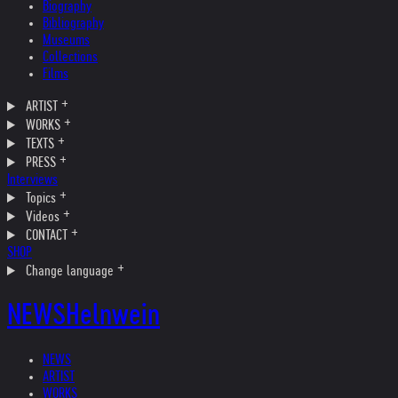
Biography
Bibliography
Museums
Collections
Films
ARTIST
WORKS
TEXTS
PRESS
Interviews
Topics
Videos
CONTACT
SHOP
Change language
NEWS
Helnwein
NEWS
ARTIST
WORKS