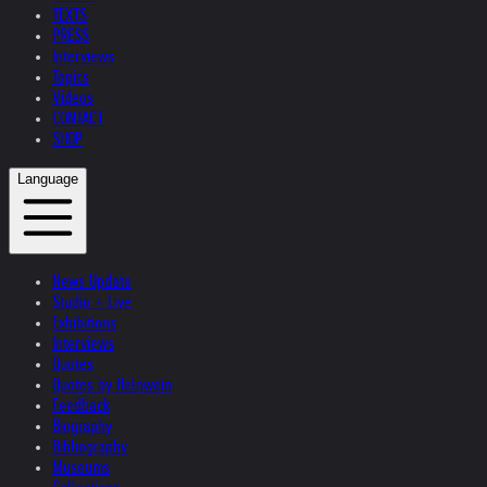
TEXTS
PRESS
Interviews
Topics
Videos
CONTACT
SHOP
Language
News Update
Studio + Live
Exhibitions
Interviews
Quotes
Quotes by Helnwein
Feedback
Biography
Bibliography
Museums