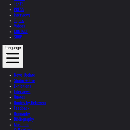
TEXTS
PRESS
Interviews
Topics
Videos
CONTACT
SHOP
Language
News Update
Studio + Live
Exhibitions
Interviews
Quotes
Quotes by Helnwein
Feedback
Biography
Bibliography
Museums