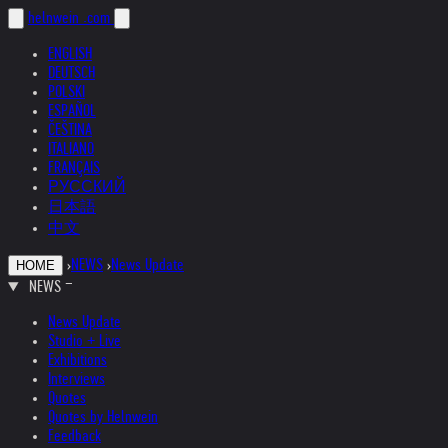
helnwein
.com
ENGLISH
DEUTSCH
POLSKI
ESPAÑOL
ČEŠTINA
ITALIANO
FRANÇAIS
РУССКИЙ
日本語
中文
›
NEWS
›
News Update
HOME
NEWS
News Update
Studio + Live
Exhibitions
Interviews
Quotes
Quotes by Helnwein
Feedback