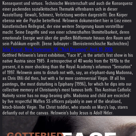
Konsequent und virtuos. Technische Meisterschaft und auch die Konsequenz
einer packenden sozialkritischen Thematik offenbaren sich in dieser
Ausstellung: Gewalt, Schmerz, Verletzung werden dargestellt. Den Körper
ebenso wie die Psyche betreffend. Helnwein dokumentiert hier in Linz einen
künstlerischen Reifegrad, der eine weitere Steigerung kaum vorstellbar
macht. Seine Eingriffe sind von einer schmerzhaften Unmittelbarkeit, deren
emotionale Energie weit über die großen Bildformate hinaus den Raum und
sein Publikum ergreift. (Irene Judmayer - Oberösterreichische Nachrichten)
Julia Pascal, New Statesman, UK, "Nazi Dreaming", April 10, 2006
Gottfried Helnwein's latest exhibition, "Face It", is the artist's first show in his
native Austria since 1985. A retrospective of 40 works from the 1970s to the
present, it is more shocking than the Royal Academy's infamous "Sensation"
of 1997. Helnwein aims to disturb not with, say, an elephant-dung Madonna,
as Chris Ofili did then, but with a far more controversial Virgin. Of all his
paintings, the most disturbing is Epiphany (1996), for which he dips into our
collective memory of Christianity's most famous birth. This Austrian Catholic
Nativity scene has no magi bearing gifts. Madonna and child are encircled
by five respectful Waffen SS officers palpably in awe of the idealised,
kitsch-blonde Virgin. The Christ toddler, who stands on Mary's lap, stares
defiantly out of the canvas. Helnwein's baby Jesus is Adolf Hitler.