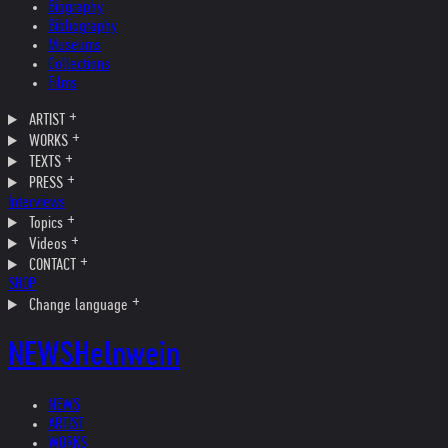
Biography
Bibliography
Museums
Collections
Films
ARTIST
WORKS
TEXTS
PRESS
Interviews
Topics
Videos
CONTACT
SHOP
Change language
NEWS
Helnwein
NEWS
ARTIST
WORKS