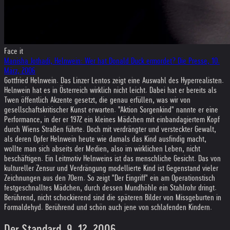
Face it
Manisha Jothadi, Helnwein: Wer hat Donald Duck ermordet? Die Presse, 10.
März, 2006
Gottfried Helnwein. Das Linzer Lentos zeigt eine Auswahl des Hyperrealisten.
Helnwein hat es in Österreich wirklich nicht leicht. Dabei hat er bereits als
Twen öffentlich Akzente gesetzt, die genau erfüllen, was wir von
gesellschaftskritischer Kunst erwarten. "Aktion Sorgenkind" nannte er eine
Performance, in der er 1972 ein kleines Mädchen mit einbandagiertem Kopf
durch Wiens Straßen führte. Doch mit verdrängter und versteckter Gewalt,
als deren Opfer Helnwein heute wie damals das Kind ausfindig macht,
wollte man sich abseits der Medien, also im wirklichen Leben, nicht
beschäftigen. Ein Leitmotiv Helnweins ist das menschliche Gesicht. Das von
kultureller Zensur und Verdrängung modellierte Kind ist Gegenstand vieler
Zeichnungen aus den 70ern. So zeigt "Der Eingriff" ein am Operationstisch
festgeschnalltes Mädchen, durch dessen Mundhöhle ein Stahlrohr dringt.
Berührend, nicht schockierend sind die späteren Bilder von Missgeburten in
Formaldehyd. Berührend und schön auch jene von schlafenden Kindern.
Der Standard, 9. 12. 2006