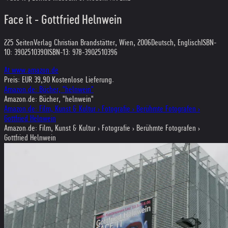
Face it - Gottfried Helnwein
225 Seiten
Verlag Christian Brandstätter, Wien, 2006
Deutsch, Englisch
ISBN-
10: 3902510390
ISBN-13: 978-3902510396
At www.amazon.de
Preis: EUR 39,90 Kostenlose Lieferung.
Amazon.de: Bücher, "helnwein"
Amazon.de: Bücher, "helnwein"
Amazon.de: Film, Kunst & Kultur › Fotografie › Berühmte Fotografen ›
Gottfried Helnwein
Amazon.de: Film, Kunst & Kultur › Fotografie › Berühmte Fotografen ›
Gottfried Helnwein