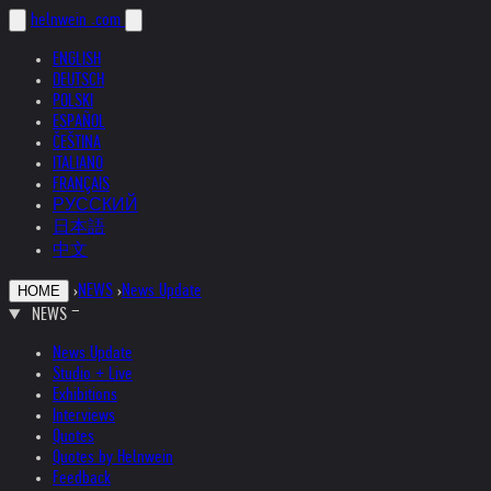
helnwein
.com
ENGLISH
DEUTSCH
POLSKI
ESPAÑOL
ČEŠTINA
ITALIANO
FRANÇAIS
РУССКИЙ
日本語
中文
›
NEWS
›
News Update
HOME
NEWS
News Update
Studio + Live
Exhibitions
Interviews
Quotes
Quotes by Helnwein
Feedback