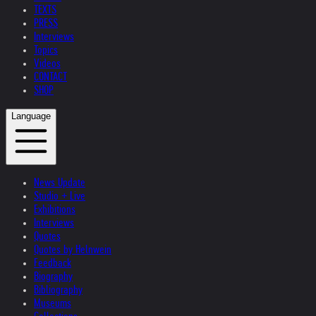
TEXTS
PRESS
Interviews
Topics
Videos
CONTACT
SHOP
Language
News Update
Studio + Live
Exhibitions
Interviews
Quotes
Quotes by Helnwein
Feedback
Biography
Bibliography
Museums