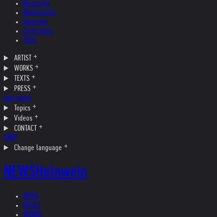
Biography
Bibliography
Museums
Collections
Films
ARTIST
WORKS
TEXTS
PRESS
Interviews
Topics
Videos
CONTACT
SHOP
Change language
NEWS
Helnwein
NEWS
ARTIST
WORKS