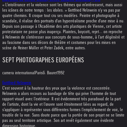
« L'intolérance et la violence sont les thèmes qui m'intéressent, mais aussi
les icônes de notre temps : les idoles. » Gottfried Helnwein n'y va pas par
quatre chemins. Il croque tout cru ses modèles. Peintre et photographe à
scandale, il réalise des portraits d'un hyperréalisme proche d'une mise à nu.
Depuis son passage à l'Académie des arts plastiques de Vienne, cet artiste
protestataire ne passe plus inaperçu. Plaintes, boycott, rejet... on reproche
à Helnwein de s'intéresser aux concepts de sous-homme, à l'art dégénéré et
au fascisme dans ses décors de théâtre et costumes pour les mises en
scène de Heiner Müller et Peter Zadek, entre autres.
SEPT PHOTOGRAPHES EUROPÉENS
camera international
Paris
G. Bauret
1992
Gottfried Helnwein
C'est souvent à la hauteur des yeux que la violence est concentrée.
Helnwein a alors recours au bandage de tête qui prive l'homme de tout
rapport visuel avec l'extérieur. Il est évidemment très paradoxal de la part
de l'artiste, dont la vie et l'œuvre sont étroitement liées au regard, de
s'appliquer à représenter sous différentes formes l'empêchement de voir, le
trouble de la vue. Sans doute parce que la portée de son projet ne se limite
pas au seul territoire artistique. Son art revêt également une évidente
dimension historique.