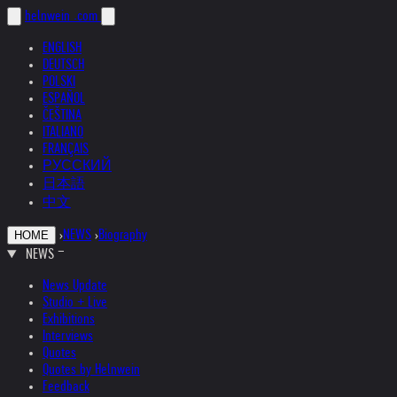
helnwein
.com
ENGLISH
DEUTSCH
POLSKI
ESPAÑOL
ČEŠTINA
ITALIANO
FRANÇAIS
РУССКИЙ
日本語
中文
›
NEWS
›
Biography
HOME
NEWS
News Update
Studio + Live
Exhibitions
Interviews
Quotes
Quotes by Helnwein
Feedback