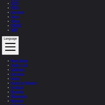
TEXTS
PRESS
Interviews
Topics
Videos
CONTACT
SHOP
Language
News Update
Studio + Live
Exhibitions
Interviews
Quotes
Quotes by Helnwein
Feedback
Biography
Bibliography
Museums