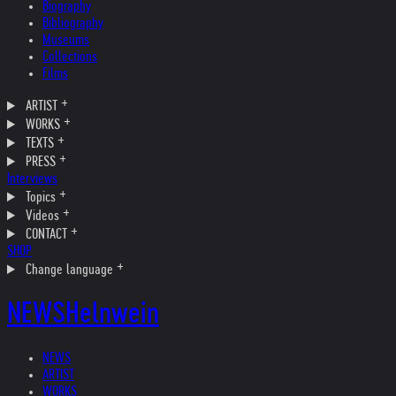
Biography
Bibliography
Museums
Collections
Films
ARTIST
WORKS
TEXTS
PRESS
Interviews
Topics
Videos
CONTACT
SHOP
Change language
NEWS
Helnwein
NEWS
ARTIST
WORKS