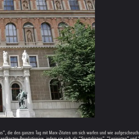
”, die den ganzen Tag mit Marx-Zitaten um sich warfen und wie aufgescheuchte 
ndkasten-Revolutionäre, indem sie sich als “Spartakisten”, “Leninisten” und “