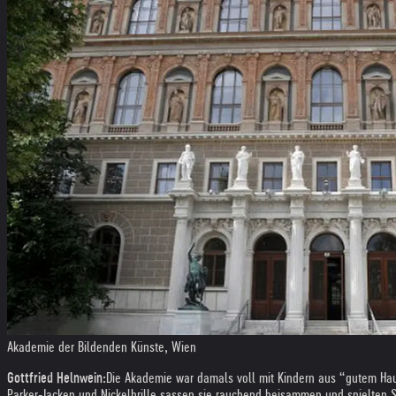
Akademie der Bildenden Künste, Wien
Gottfried Helnwein:
Die Akademie war damals voll mit Kindern aus “gutem Haus
Parker-Jacken und Nickelbrille sassen sie rauchend beisammen und spielten Sa