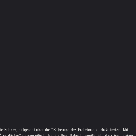
Hühner, aufgeregt über die “Befreiung des Proletariats” diskutierten. Mit
Trotzkisten” gegenseitig befschimpften. Dabei bezweifle ich, dass irgendeiner