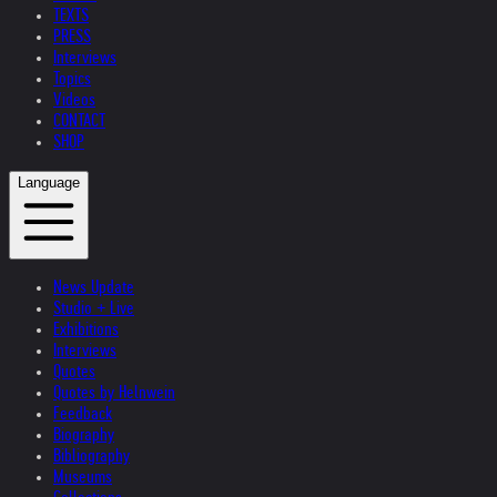
TEXTS
PRESS
Interviews
Topics
Videos
CONTACT
SHOP
Language
News Update
Studio + Live
Exhibitions
Interviews
Quotes
Quotes by Helnwein
Feedback
Biography
Bibliography
Museums