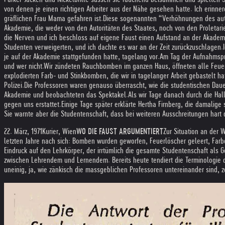
von denen je einen richtigen Arbeiter aus der Nähe gesehen hatte. Ich erinne
gräflichen Frau Mama gefahren ist.
Diese sogenannten “Verhöhnungen des autor
Akademie, die weder von den Autoritäten des Staates, noch von den Proletar
die Nerven und ich beschloss auf eigene Faust einen Aufstand an der Akademie
Studenten verweigerten, und ich dachte es war an der Zeit zurückzuschlagen.
je auf der Akademie stattgefunden hatte, tagelang vor.
Am Tag der Aufnahmspr
und wer nicht.
Wir zündeten Rauchbomben im ganzen Haus, öffneten alle Feuerlö
explodierten Farb- und Stinkbomben, die wir in tagelanger Arbeit gebastelt ha
Polizei.
Die Professoren waren genauso überrascht, wie die studentischen Daue
Akademie und beobachteten das Spektakel.
Als wir Tage danach durch die Ha
gegen uns erstattet.
Einige Tage später erklärte Hertha Firnberg, die damalig
Sie warnte aber die Studentenschaft, dass bei weiteren Ausschreitungen hart 
22. März, 1971
Kurier, Wien
WO DIE FAUST ARGUMENTIERT
Zur Situation an der
letzten Jahre nach sich: Bomben wurden geworfen, Feuerlöscher geleert, Farbe
Eindruck auf den Lehrkörper, der irrtümlich die gesamte Studentenschaft als 
zwischen Lehrendem und Lernendem. Bereits heute tendiert die Terminologie d
uneinig, ja, wie zänkisch die massgeblichen Professoren untereinander sind, 