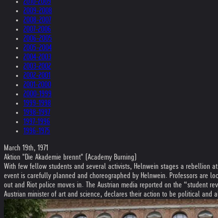
2010-2009
2009-2008
2008-2007
2007-2006
2006-2005
2005-2004
2004-2003
2003-2002
2002-2001
2001-2000
2000-1999
1999-1998
1998-1997
1997-1996
1996-1975
March 19th, 1971
Aktion "Die Akademie brennt" (Academy Burning)
With few fellow students and several activists, Helnwein stages a rebellion at
event is carefully planned and choreographed by Helnwein. Professors are loc
out and Riot police moves in. The Austrian media reported on the “student rev
Austrian minister of art and science, declares their action to be political and