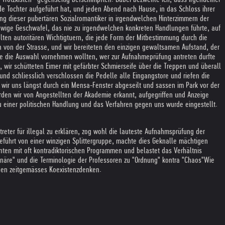
de Tochter aufgeführt hat, und jeden Abend nach Hause, in das Schloss ihrer
ng dieser pubertären Sozialromantiker in irgendwelchen Hinterzimmern der
ewige Geschwafel, das nie zu irgendwelchen konkreten Handlungen führte, auf
lten autoritären Wichtigtuern, die jede Form der Mitbestimmung durch die
en von der Strasse, und wir bereiteten den einzigen gewaltsamen Aufstand, der
ie die Auswahl vornehmen wollten, wer zur Aufnahmeprüfung antreten durfte
wir schütteten Eimer mit gefärbter Schmierseife über die Treppen und überall
und schliesslich verschlossen die Pedelle alle Eingangstore und riefen die
wir uns längst durch ein Mensa-Fenster abgeseilt und sassen im Park vor der
den wir von Angestellten der Akademie erkannt, aufgegriffen und Anzeige
zu einer politischen Handlung und das Verfahren gegen uns wurde eingestellt.
treter für illegal zu erklären, zog wohl die lauteste Aufnahmsprüfung der
geführt von einer winzigen Splittergruppe, machte dies Geknalle mächtigen
onten mit oft kontradiktorischen Programmen und belastet das Verhältnis
onäre" und die Terminologie der Professoren zu "Ordnung" kontra "Chaos"Wie
gegen zeitgemässes Koexistenzdenken.