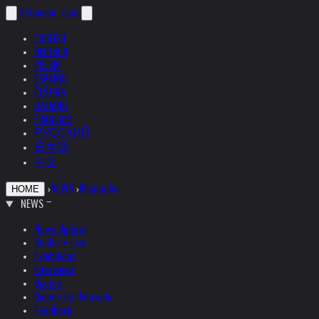
helnwein
.com
ENGLISH
DEUTSCH
POLSKI
ESPAÑOL
ČEŠTINA
ITALIANO
FRANÇAIS
РУССКИЙ
日本語
中文
›
NEWS
›
Biography
HOME
NEWS
News Update
Studio + Live
Exhibitions
Interviews
Quotes
Quotes by Helnwein
Feedback