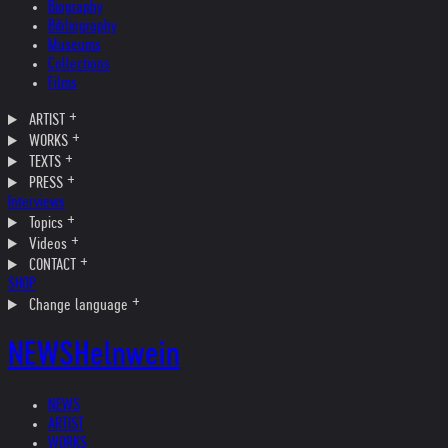
Biography
Bibliography
Museums
Collections
Films
ARTIST
WORKS
TEXTS
PRESS
Interviews
Topics
Videos
CONTACT
SHOP
Change language
NEWS
Helnwein
NEWS
ARTIST
WORKS