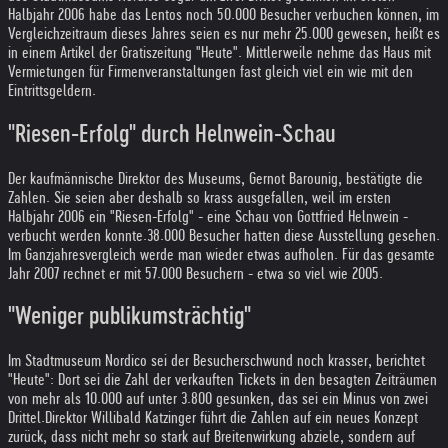
Halbjahr 2006 habe das Lentos noch 50.000 Besucher verbuchen können, im
Vergleichzeitraum dieses Jahres seien es nur mehr 25.000 gewesen, heißt es
in einem Artikel der Gratiszeitung "Heute". Mittlerweile nehme das Haus mit
Vermietungen für Firmenveranstaltungen fast gleich viel ein wie mit den
Eintrittsgeldern.
"Riesen-Erfolg" durch Helnwein-Schau
Der kaufmännische Direktor des Museums, Gernot Barounig, bestätigte die
Zahlen. Sie seien aber deshalb so krass ausgefallen, weil im ersten
Halbjahr 2006 ein "Riesen-Erfolg" - eine Schau von Gottfried Helnwein -
verbucht werden konnte.
38.000 Besucher hatten diese Ausstellung gesehen.
Im Ganzjahresvergleich werde man wieder etwas aufholen. Für das gesamte
Jahr 2007 rechnet er mit 57.000 Besuchern - etwa so viel wie 2005.
"Weniger publikumsträchtig"
Im Stadtmuseum Nordico sei der Besucherschwund noch krasser, berichtet
"Heute": Dort sei die Zahl der verkauften Tickets in den besagten Zeiträumen
von mehr als 10.000 auf unter 3.800 gesunken, das sei ein Minus von zwei
Drittel.
Direktor Willibald Katzinger führt die Zahlen auf ein neues Konzept
zurück, dass nicht mehr so stark auf Breitenwirkung abziele, sondern auf