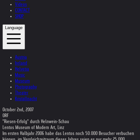
Videos
CONTACT
SHOP
Language
Austria
Ireland
Helvetia
Music
Museum
Photography
Theater
Kristallnacht
October 2nd, 2007
ORF
"Riesen-Erfolg" durch Helnwein-Schau
Lentos Museum of Modern Art, Linz
Im ersten Halbjahr 2006 habe das Lentos noch 50.000 Besucher verbuchen
können, im Vergleichzeitraum dieses Jahres seien es nur mehr 25.000