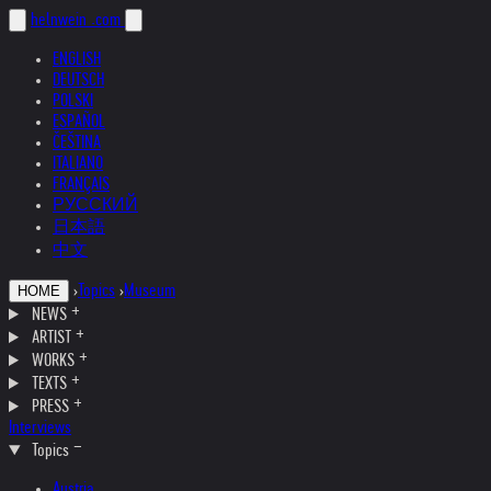
helnwein
.com
ENGLISH
DEUTSCH
POLSKI
ESPAÑOL
ČEŠTINA
ITALIANO
FRANÇAIS
РУССКИЙ
日本語
中文
›
Topics
›
Museum
HOME
NEWS
ARTIST
WORKS
TEXTS
PRESS
Interviews
Topics
Austria