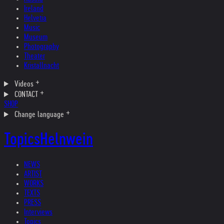
Ireland
Helvetia
Music
Museum
Photography
Theater
Kristallnacht
Videos
CONTACT
SHOP
Change language
Topics
Helnwein
NEWS
ARTIST
WORKS
TEXTS
PRESS
Interviews
Topics