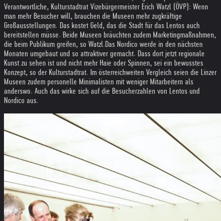
Verantwortliche, Kulturstadtrat Vizebürgermeister Erich Watzl (ÖVP): Wenn
man mehr Besucher will, brauchen die Museen mehr zugkräftige
Großausstellungen. Das kostet Geld, das die Stadt für das Lentos auch
bereitstellen müsse. Beide Museen bräuchten zudem Marketingmaßnahmen,
die beim Publikum greifen, so Watzl.
Das Nordico werde in den nächsten
Monaten umgebaut und so attraktiver gemacht. Dass dort jetzt regionale
Kunst zu sehen ist und nicht mehr Haie oder Spinnen, sei ein bewusstes
Konzept, so der Kulturstadtrat. Im österreichweiten Vergleich seien die Linzer
Museen zudem personelle Minimalisten mit weniger Mitarbeitern als
anderswo. Auch das wirke sich auf die Besucherzahlen von Lentos und
Nordico aus.