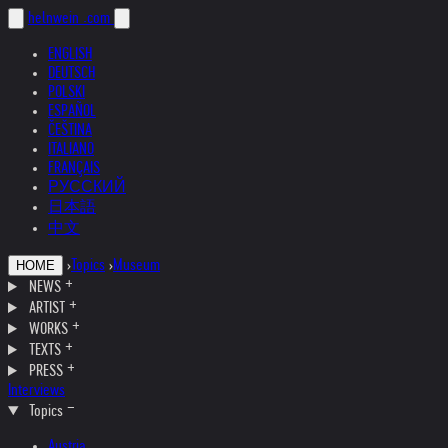
helnwein
.com
ENGLISH
DEUTSCH
POLSKI
ESPAÑOL
ČEŠTINA
ITALIANO
FRANÇAIS
РУССКИЙ
日本語
中文
›
Topics
›
Museum
HOME
NEWS
ARTIST
WORKS
TEXTS
PRESS
Interviews
Topics
Austria