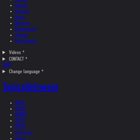
Ireland
Helvetia
Music
Museum
Photography
Theater
Kristallnacht
Videos
CONTACT
SHOP
Change language
Topics
Helnwein
NEWS
ARTIST
WORKS
TEXTS
PRESS
Interviews
Topics