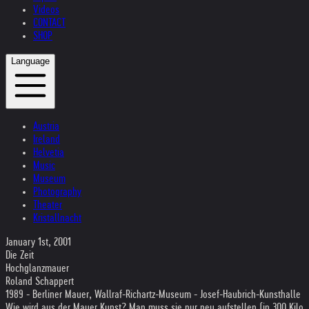
Videos
CONTACT
SHOP
Language
Austria
Ireland
Helvetia
Music
Museum
Photography
Theater
Kristallnacht
January 1st, 2001
Die Zeit
Hochglanzmauer
Roland Schappert
1989 - Berliner Mauer, Wallraf-Richartz-Museum - Josef-Haubrich-Kunsthalle
Wie wird aus der Mauer Kunst? Man muss sie nur neu aufstellen (in 300 Kilo